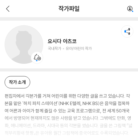
요시다 아츠코
작가파일
국내작가
유아/어린이 작가
요시다 아츠코
국내작가
유아/어린이 작가
작가 소개
편집자에서 각본가를 거쳐 어린이를 위한 다양한 글을 쓰고 있습니다. 각
본을 맡은 '하치 파치 스테이션'(NHK E텔레, NHK BS)은 음악을 접목하
여 어른과 아이가 함께 즐길 수 있는 교육 프로그램으로, 전 세계 50개국
에서 방영되어 현재까지도 많은 사랑을 받고 있습니다. 그밖에도 만화, 영
화, 애니메이션, 드라마, 시대극 등의 각본을 썼습니다. 글을 쓴 그림책 『넓
적부리황새 핫짱』은 유아용 월간 그림책에 중국어로도 수록되었습니다.