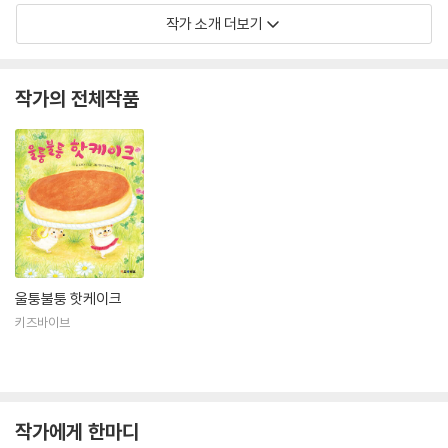
작가 소개 더보기
작가의 전체작품
울퉁불퉁 핫케이크
키즈바이브
작가에게 한마디