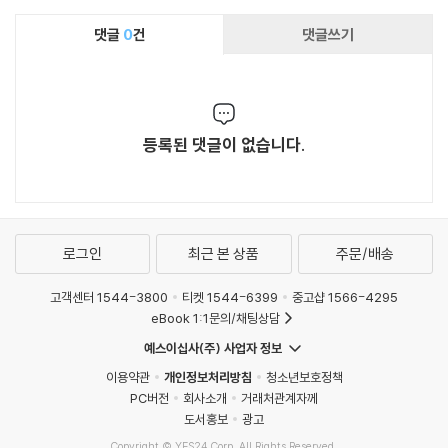
댓글
0
건
댓글쓰기
등록된 댓글이 없습니다.
로그인
최근 본 상품
주문/배송
고객센터 1544-3800
티켓 1544-6399
중고샵 1566-4295
eBook 1:1문의/채팅상담
예스이십사(주) 사업자 정보
이용약관
개인정보처리방침
청소년보호정책
PC버전
회사소개
거래처관계자께
도서홍보
광고
Copyright © YES24 Corp. All Rights Reserved.