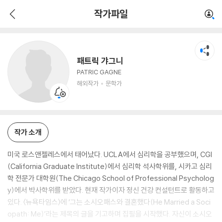
패트릭 갸그니
작가파일
해외작가
문학가
패트릭 갸그니
PATRIC GAGNE
해외작가
문학가
작가 소개
미국 로스앤젤레스에서 태어났다. UCLA에서 심리학을 공부했으며, CGI
(California Graduate Institute)에서 심리학 석사학위를, 시카고 심리
학 전문가 대학원(The Chicago School of Professional Psycholog
y)에서 박사학위를 받았다. 현재 작가이자 정신 건강 컨설턴트로 활동하고
있다. 〈뉴욕타임스〉에 ‘그는 소시오패스와 결혼했다(He Married a Soci
opath: Me)’라는 제목의 글을 기고하며 집필을 시작했다. 자신이 소시오