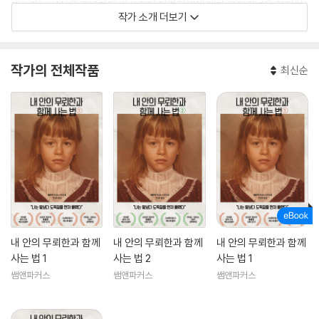
패스라는 사실을 고백하며 반사회적 인격장애에 대한 고정관념을 완전히
작가 소개 더보기
깨부순 이 글은 미 전역에서 큰 충격과 반향을 일으켰다. 정체를 감추고 있
던 소시오패스와 그 주변인들의 수많은 고백이 잇따랐다.
작가의 전체작품
최신순
《내 안의 무뢰한과 함께 사는 법》이 출간 즉시 〈뉴욕타임스〉 베스트셀러에
오르며 베스트셀러 작가가 되었다. 평생에 걸친 내밀한 소시오패스 경험을
녹여낸 자전소설이자 데뷔작이다. 오프라 윈프리는 출간된 지 몇 달도 안
되어 지난 20년간 출간된 BEST BOOK LIST에 선정하며 “진부한 문법을
교묘히 피하며 미디어가 만들어낸 악마적 소시오패스의 허구 속에서 현실
적 소시오패스의 진실을 구원해냈다”라고 평했다. 현재 소시오패스, 사이
코패스 등 반사회적 인격장애로 고통받음에도 불구하고 심리·정신치료 학
계의 사각지대에 놓인 이들을 위해 일한다.
내 안의 무뢰한과 함께
내 안의 무뢰한과 함께
내 안의 무뢰한과 함께
사는 법 1
사는 법 2
사는 법 1
쌤앤파커스
쌤앤파커스
쌤앤파커스