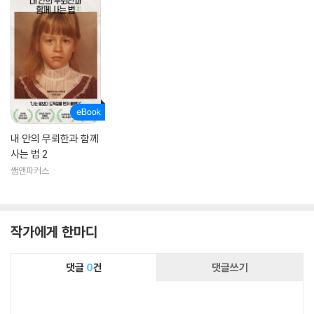
내 안의 무뢰한과 함께
사는 법 2
쌤앤파커스
작가에게 한마디
댓글
0
건
댓글쓰기