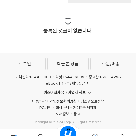
등록된 댓글이 없습니다.
로그인
최근 본 상품
주문/배송
고객센터 1544-3800
티켓 1544-6399
중고샵 1566-4295
eBook 1:1문의/채팅상담
예스이십사(주) 사업자 정보
이용약관
개인정보처리방침
청소년보호정책
PC버전
회사소개
거래처관계자께
도서홍보
광고
Copyright © YES24 Corp. All Rights Reserved.
MATOM14