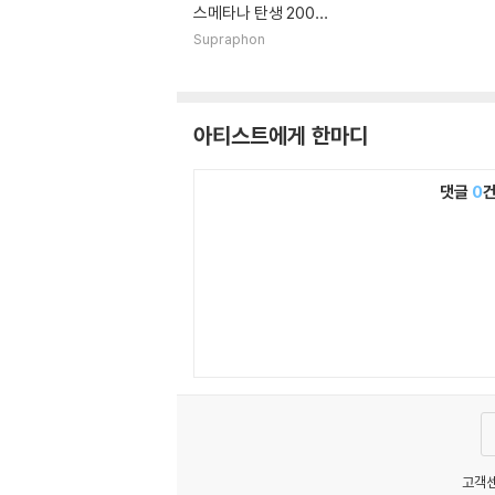
스메타나 탄생 200주
년 박스세트 - 오페라
Supraphon
전집 (Smetana: Th
e Complete Opera
s)
아티스트에게 한마디
댓글
0
고객센