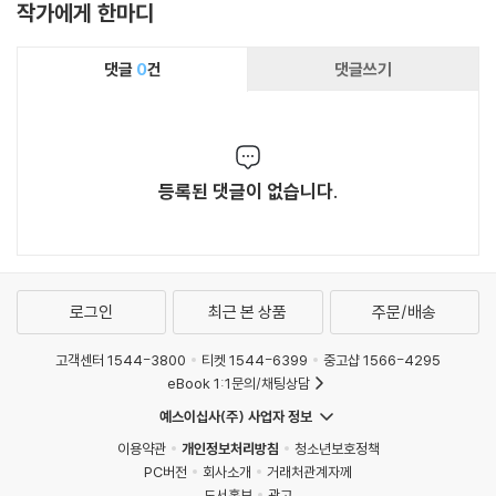
작가에게 한마디
댓글
0
건
댓글쓰기
등록된 댓글이 없습니다.
로그인
최근 본 상품
주문/배송
고객센터 1544-3800
티켓 1544-6399
중고샵 1566-4295
eBook 1:1문의/채팅상담
예스이십사(주) 사업자 정보
이용약관
개인정보처리방침
청소년보호정책
PC버전
회사소개
거래처관계자께
도서홍보
광고