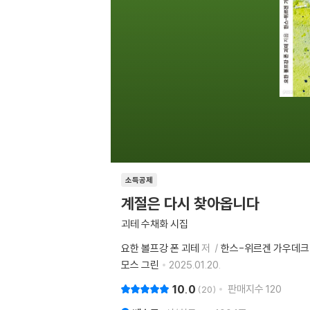
소득공제
계절은 다시 찾아옵니다
괴테 수채화 시집
요한 볼프강 폰 괴테
저
한스-위르겐 가우데크
모스 그린
2025.01.20.
10.0
판매지수
120
20