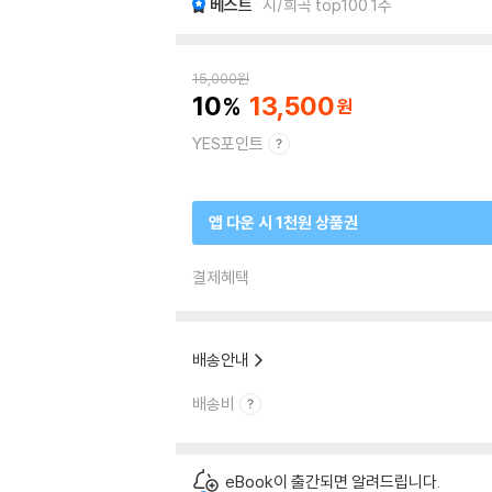
베스트
시/희곡 top100 1주
15,000
원
10
13,500
YES포인트
앱 다운 시 1천원 상품권
결제혜택
배송안내
배송비
eBook이 출간되면 알려드립니다.