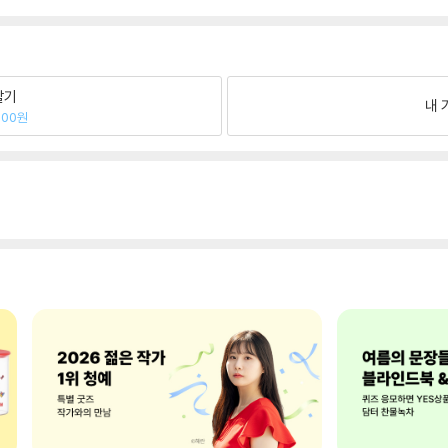
팔기
내 
700원