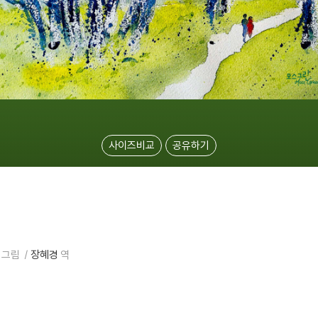
사이즈비교
공유하기
그림
장혜경
역