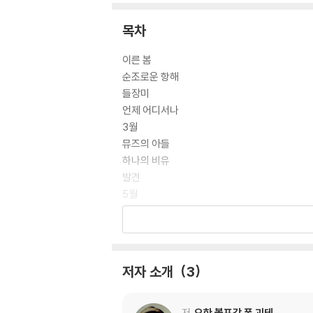
그런 중요한 메시지는 괴테의 수채화에서도 적지 
에 남겨둔 하얀 백지, 빠른 연필 스케치로 괴테
목차
그리하여 저도 들과 숲으로 길을 나서고 드넓은 
이른 봄
순조로운 항해
들장미
언제 어디서나
3월
뮤즈의 아들
하나의 비유
발견
5월
바다의 고요
기쁨
같은 것
물 위를 떠도는 영혼들의 노래
저자 소개
3
이른 아침, 골짜기와 산과 정원
요정의 노래
꽃 인사
저
요한 볼프강 폰 괴테