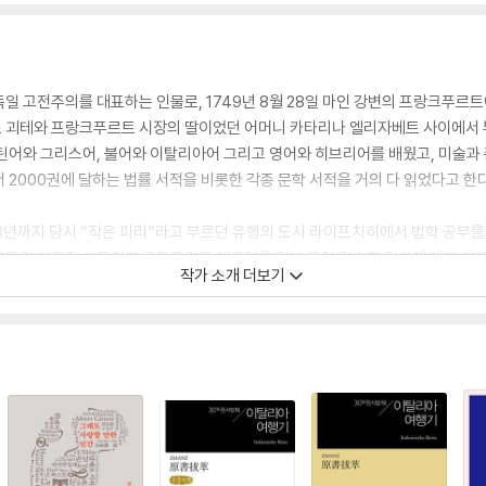
일 고전주의를 대표하는 인물로, 1749년 8월 28일 마인 강변의 프랑크푸르
 괴테와 프랑크푸르트 시장의 딸이었던 어머니 카타리나 엘리자베트 사이에서 부족
틴어와 그리스어, 불어와 이탈리아어 그리고 영어와 히브리어를 배웠고, 미술과
 2000권에 달하는 법률 서적을 비롯한 각종 문학 서적을 거의 다 읽었다고 한다
68년까지 당시 “작은 파리”라고 부르던 유행의 도시 라이프치히에서 법학 공부를
도 운동의 실질적 선도자인 고트프리트 헤르더를 만나 독일 민속과 정신에 대한 
작가 소개 더보기
작은 변호사 사무실을 열었지만, 문학에 대한 열정에 더 사로잡혀 있었다.
 『괴츠 폰 베를리힝겐』과 『초고 파우스트』와 같은 드라마와, 문학의 전통적인 규
73년 발표되자 독일에서는 뜨거운 논쟁이 벌어졌는데, 독일에서 드라마의 전통적
했기 때문이었다. 프로이센의 왕까지 가세한 이 논쟁으로 인해 괴테는 독일에서
 그 무렵 신비주의와 중세의 연금술에 관심을 갖게 되었다. 1770년 스트라스부
된 그는 1772년 제국 고등법원의 실습생으로서 몇 달 동안 베츨러에 머물렀다.