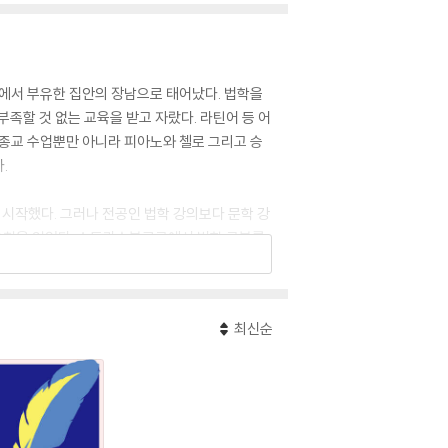
트에서 부유한 집안의 장남으로 태어났다. 법학을
할 것 없는 교육을 받고 자랐다. 라틴어 등 어
 종교 수업뿐만 아니라 피아노와 첼로 그리고 승
.
 시작했다. 그러나 전공인 법학 강의보다 문학 강
깨우침을 얻었다. 슈트라스부르크에서 법학 공부를
범을 뛰어넘는 찬가들을 쓰게 된다. ‘질풍노도’ 시
최신순
인 규범으로 여기고 있던 프랑스 고전주의 극을
 일약 유명세를 타게 되었다.
르에서 법학 공부를 위해 머물다가 헤르더를 알게
 이때 이미 약혼자가 있는 샤를로테 부프를 사랑