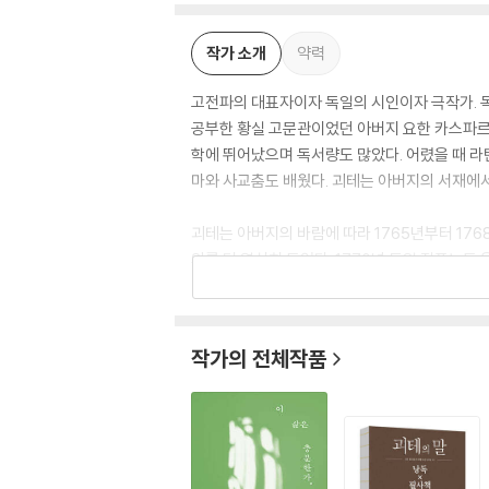
작가 소개
약력
고전파의 대표자이자 독일의 시인이자 극작가. 독
공부한 황실 고문관이었던 아버지 요한 카스파르
학에 뛰어났으며 독서량도 많았다. 어렸을 때 라
마와 사교춤도 배웠다. 괴테는 아버지의 서재에서
괴테는 아버지의 바람에 따라 1765년부터 17
의를 더 열심히 들었다. 1770년 독일 질풍노
마친 후 아버지의 도움을 받아 프랑크푸르트에서 
이때 쓴 작품은 ‘질풍노도’ 시대를 여는 작품으로
작가의 전체작품
대를 여는 작품인 『괴츠 폰 베를리힝겐』이 17
따르지 않고 최초로 영국의 셰익스피어 극을 모방
1768년 건강상의 이유로 요양 생활을 했는데,
되면서 셰익스피어 문학에도 심취했다. 변호사가 