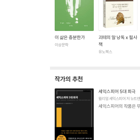
하게 되는 아픔을 겪고, 그 경험을 바탕으로 『젊
테르의 옷차림이 유행하고 모방 자살까지 일어나
1774년 『젊은 베르테르의 슬픔』이 발표되자 
투름 운트 드랑'(질풍노도시대, 문예의 혁명 운동
이 삶은 충분한가
괴테의 말 낭독 x 필사
82년에는 귀족 반열에 들었다. 1786년의 이
책
이상문학
기획한 잡지에 협력하여 우정을 맺은 괴테는 이후
유노북스
자신의 장래에 대해 어떤 결정도 내리지 못하고 망설
에는 잠시 체류하면서 자신의 미래에 대해 생각
극진한 환대를 받았고, 빌란트(Wieland)를
작가의 추천
테에 대한 공작의 신임은 두터웠고 공국의 많은 
셰익스피어 5대 희극
윌리엄 셰익스피어
저
뉴트
여러 해에 걸친 국정 수행으로 인한 피로와 중압
셰익스피어의 작품은 무
동안 이탈리아에 체류하면서 괴테가 느꼈던 고대 
기 문학을 조절하는 규범으로 삼아 자신의 고전주의(
독일 문학사에서는 괴테가 이탈리아에서 돌아온 1
이마르를 중심으로 자신들의 고전주의 이상을 실현