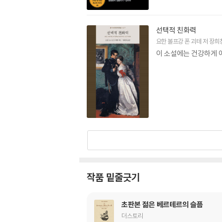
구했던 것이다. 괴테와 실러의 상이한 창작 방식
름 마이스터의 수업 시대』를 1796년에 완성하
선택적 친화력
의 『파우스트』작업도 계속 진행해 1808년에 드
요한 볼프강 폰 괴테
저
장희
이 소설에는 건강하게 
실러는 지나친 의욕과 격무로 인해 1805년 5
국은 영토가 크게 확장되어 대공국이 되었다. 괴
활동을 자제하고 저술과 자연연구에 몰두해 대작 『
4편의 소설과 1만여 통의 편지를 남긴 괴테는
1832년 3월 22일 낮 1시 반, 괴테는 심장 발
공작이 누워 있는 왕릉에 나란히 안치되었다.
작품 밑줄긋기
초판본 젊은 베르테르의 슬픔
더스토리