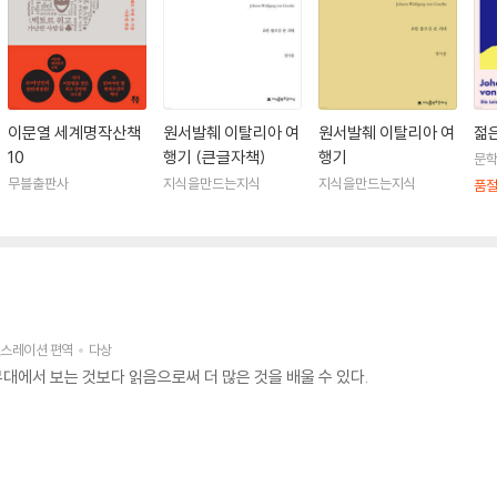
은 베르테르의 슬픔』(1744)을 써, 문단에 이름을 떨쳤다. 『젊은 베르테르의 슬
는 등 유럽 전역에서 폭발적인 인기를 끌었다.
괴테는 일약 유럽에서 유명 작가가 되었다. 전국에서 수많은 사람들이 이 젊은 작
)의 대표작으로서 전 독일 뿐만 아니라 전 유럽에 알려졌다. 1775년 제2의 고
이문열 세계명작산책
원서발췌 이탈리아 여
원서발췌 이탈리아 여
젊
탈리아 여행은 괴테의 생애에서 중요한 전환점이 되었는데, 이 여행을 통해 그는 
10
행기 (큰글자책)
행기
문
 실러의 격려와 이해에 용기를 얻어 많은 작품을 완성했다. 오랫동안 중단되었던 
무블출판사
지식을만드는지식
지식을만드는지식
품
이던 괴테를 18세에 불과했던 바이마르(Weimar)의 카를 아우구스트(Karl Au
해 보고 아버지의 권유대로 이탈리아로 여행을 다녀올 예정이었다. 그러나 괴테는
 비롯해 많은 예술가들이 모여 있는 바이마르의 예술적 분위기와 첫눈에 반해 버린 
일들을 그에게 떠맡기게 되었다.
랜스레이션
편역
다상
감으로 심신이 지친 괴테는 작가로서의 침체기를 극복하기 위해 바이마르 궁정을
대에서 보는 것보다 읽음으로써 더 많은 것을 배울 수 있다.
예술에 대한 감동은 대단한 것이었다. 이탈리아 여행을 통해 얻게 된 고대 미술
Klassik)를 열 수 있었던 것이다.
788년부터 실러가 죽은 1805년까지를 독일 문학의 최고 전성기인 “고전주의”
하는 활동을 했는데, 개인의 “개성”을 존중하면서도 “유형(類型)”을 통해 