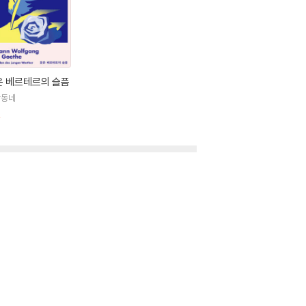
픔』은 이때의 경험에서 나온 것으로, 주인공 베르
가를 만나기 위해 프랑크푸르트로 몰려들었다. '슈
향이 되는 바이마르로 가서 공작의 고문이 되고 17
은 베르테르의 슬픔
고전주의를 지향하게 되었다. 1794년부터 실러가
학동네
『파우스트』에 다시 손을 댄 것도 이 시점이다.
절
gust, 1757∼1828) 공작이 초청했다. 처음
 이미 유럽에 널리 알려진 유명 작가로 그곳에서
슈타인 부인의 영향으로 그곳에 머무르게 된다. 괴
 벗어나 이탈리아로 여행을 감행했다. 1년 9개월
의 조화와 균형, 그리고 절도와 절제의 정신을 자
 시대라고 부른다. 이 시기에 괴테와 실러는 바
“유형적인 개성”으로 고양(高揚)되는 과정을 추