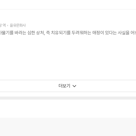
은 상대의 부족한 면을 보충해 주어 결과적으로 위대한 성과를 올릴 수 있게 해 
고, 프랑스 혁명을 피해 떠나온 피난민들을 소재로 한『헤르만과 도로테아』를 17
디어 1부를 완성하게 된다.
창
역
을유문화사
아물기를 바라는 심한 상처, 즉 치유되기를 두려워하는 애정이 있다는 사실을 어
월 46세의 나이로 쓰러지는데, 실러의 죽음은 괴테에게도 커다란 충격이었다. 1
테는 수상의 자리에 앉게 되지만 여전히 문화와 예술 분야만을 관장했다. 1823
빌헬름 마이스터의 편력 시대』(1829)와『파우스트 2부』(1831)를 집필하게 된
 독일민족이라는 정체성의 태동기에 독일문화와 독일어에 막대한 영향을 끼쳤다.
작으로 사망한다. 그는 죽을 때 “더 많은 빛을(Mehr Licht)” 하고 말했다고 전
더보기