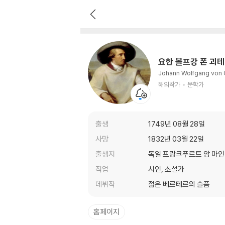
요한 볼프강 폰 괴테
해외작가
문학가
요한 볼프강 폰 괴테
Johann Wolfgang von
해외작가
문학가
출생
1749년 08월 28일
사망
1832년 03월 22일
출생지
독일 프랑크푸르트 암 마인
직업
시인, 소설가
데뷔작
젊은 베르테르의 슬픔
홈페이지