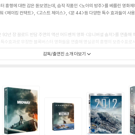
터 흥행에 대한 감은 돋보였는데, 습작 작품인 <노아의 방주>를 베를린 영화제
워 <메이킹 컨택트>, <고스트 체이스>, <문 44>등 다양한 특수 효과들이 
92년 장 끌로드 반담 주연의 액션 어드벤처 영화 <유니버셜 솔저>를 연출해 히
화려한 특수효과로 무장한 블록버스터 영화들을 연출해 명실공히 흥행의 보증수표로서
감독/출연진 소개 더보기
의 여우>의 성공은 특수효과로 무장한 블록버스터 영화 뿐 아니라 드라마가 강한
 등 본인이 직접 연출한 영화의 각본을 쓰기도 하는 에머리히 감독은 이미 <아이 오
.