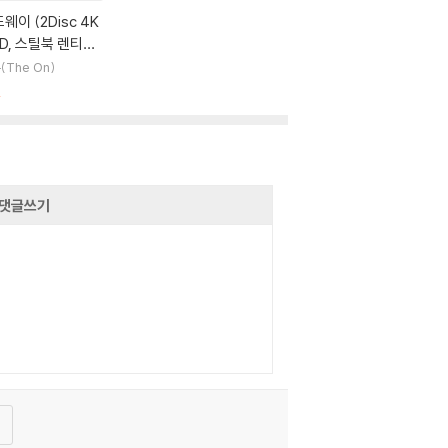
웨이 (2Disc 4K
D, 스틸북 렌티큘
풀슬립 한정판 B T
(The On)
e) : 블루레이
절
댓글쓰기