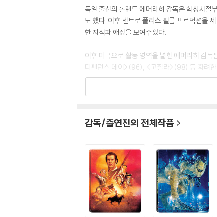
독일 출신의 롤랜드 에머리히 감독은 학창시절부
도 했다. 이후 센트로 폴리스 필름 프로덕션을 세
한 지식과 애정을 보여주었다.
이후 미국으로 활동 영역을 넓힌 에머리히 감독은 
디펜던스 데이>(96), <고질라>(98) 등 
2000년 멜 깁슨 주연의 <패트리어트: 늪 속
주었다. <스타게이트>, <고질라>, <투모로우>
작하기도 해 다방면에서 그의 재능을 떨치고 있다
감독/출연진의 전체작품
[필모그래피]
디스트럭션(1984)|감독
스타게이트 (1994)|감독
인디펜던스 데이(1996)|감독
고질라(1998)|감독
패트리어트-늪속의여우(2000)|감독