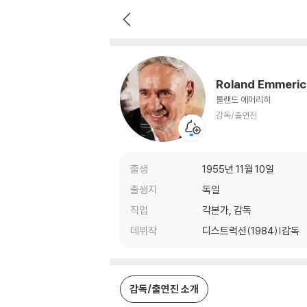
Roland Emmerich
감독/출연진
Roland Emmeric
롤랜드 에머리히
감독/출연진
출생
1955년 11월 10일
출생지
독일
직업
각본가, 감독
데뷔작
디스트럭션(1984)|감독
감독/출연진 소개