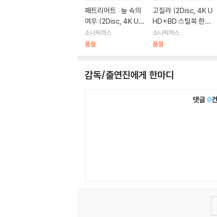
투모로우(디지털)(2004)|감독
패트리어트 : 늪 속의
고질라 (2Disc, 4K U
투모로우(2004)|각본
여우 (2Disc, 4K UH
HD+BD 스틸북 한정
투모로우(디지털)(2004)|각본
D + 4K UHD 스틸북
판) : 블루레이
소니픽쳐스
소니픽쳐스
투모로우(2004)|감독
한정판) : 블루레이
품절
품절
10
000 BC(2008)|감독
2012 (2009)|감독
감독/출연진에게 한마디
댓글
0