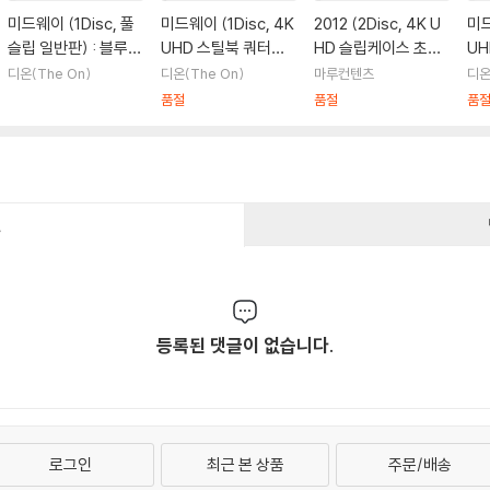
미드웨이 (1Disc, 풀
미드웨이 (1Disc, 4K
2012 (2Disc, 4K U
미드
슬립 일반판) : 블루레
UHD 스틸북 쿼터슬
HD 슬립케이스 초회
UH
이
립 한정판) : 블루레이
한정판) : 블루레이
러 
디온(The On)
디온(The On)
마루컨텐츠
디온
yp
품절
품절
품
건
등록된 댓글이 없습니다.
로그인
최근 본 상품
주문/배송