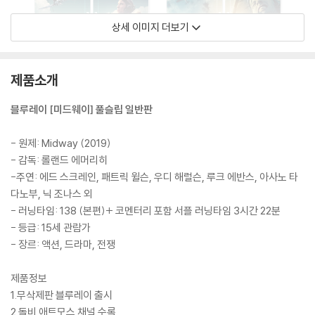
상세 이미지 더보기
제품소개
블루레이 [미드웨이] 풀슬립 일반판
- 원제: Midway (2019)
- 감독: 롤랜드 에머리히
-주연: 에드 스크레인, 패트릭 윌슨, 우디 해럴슨, 루크 에반스, 아사노 타
다노부, 닉 조나스 외
- 러닝타임: 138 (본편)+ 코멘터리 포함 서플 러닝타임 3시간 22분
- 등급: 15세 관람가
- 장르: 액션, 드라마, 전쟁
제품정보
1.무삭제판 블루레이 출시
2.돌비 애트모스 채널 수록