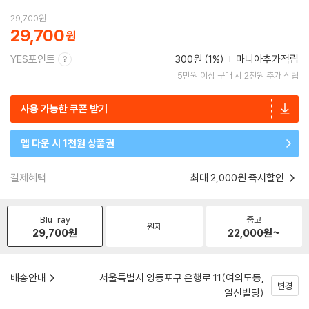
29,700
원
29,700
YES포인트
300원 (1%)
마니아추가적립
5만원 이상 구매 시 2천원 추가 적립
사용 가능한 쿠폰 받기
앱 다운 시 1천원 상품권
결제혜택
최대 2,000원 즉시할인
Blu-ray
중고
원제
29,700
원
22,000
원~
배송안내
서울특별시 영등포구 은행로 11(여의도동,
변경
일신빌딩)