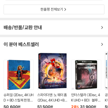
다.
2) 스틸북 케이스 제작 과정에서 기포 혹은 경미한 인쇄 오류가 발생할 수
한줄평 전체보기
있습니다.
3) 렌티큘러 스틸북의 경우, 보호필름이 붙어 판매되기도 합니다. 보호필
름 손상에 의한 교환/반품은 불가합니다.
배송/반품/교환 안내
4) 본품 보호를 위해 노란색의 카톤 박스로 재포장한 경우, 카톤박스 손상
에 의한 교환/반품은 불가합니다.
5) 아웃케이스/구성품/포장 상태 불량에 의한 교환/반품 신청시 불량 확
이 분야 베스트셀러
인을 위해 개봉 시의 동영상을 요청할 수 있으며, 동영상이 없는 경우 교
환/반품이 제한될 수 있습니다.
※ 디스크 재생 불량
1) 기기 문제로 인해 발생하는 재생 불량 현상에 대해서는 반품/교환이 불
가하니 최신 소프트웨어로 업데이트된 DVD/BD 전용 기기에서 재생하실
것을 권유해 드립니다.
2) 정전기와 먼지로 인해 재생이 원활하지 않은 경우가 있습니다. 디스크
를 마른 천으로 닦으시거나, DVD 클리너 등 전용 제품을 이용하면 대부분
슈퍼걸 (2Disc, 4K UH
스파이더맨: 노 웨이 홈
인터스텔라 (3Disc, 4
공
해결됩니다.
D + BD 스틸북 한정
(2Disc, 4K UHD+BD
K UHD + BD) : 블루레
K
3) 일부 PC 연결형 ODD의 경우 호환 상의 문제로 정상적인 디스크도 재
판) (펀치) : 블루레이
렌티큘러 풀슬립 B1 스
이
풀
50,600
51,500
28
31,900
5
%
원
원
원