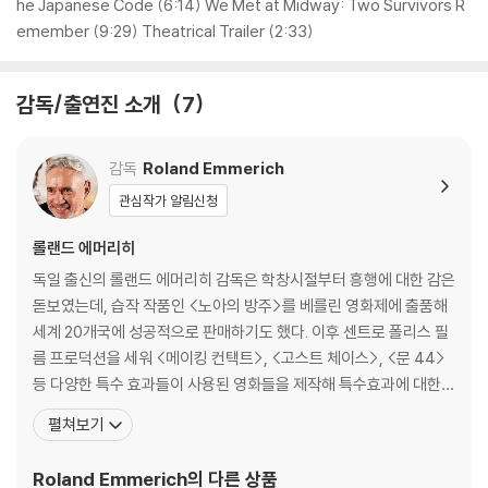
력을 가진 거장으로 전 세계적인 영향력을 가졌다.이러한 롤랜드에머리히
he Japanese Code (6:14) We Met at Midway: Two Survivors R
감독이 이번에는 미래를 예측하는 재난 블록버스터에서 과거 ‘미드웨이 해
emember (9:29) Theatrical Trailer (2:33)
전’ 실화를 배경으로 한전쟁 액션 블록버스터로 완벽한 귀환을 알린다.
감독/출연진 소개
7
진주만 공습 후 태평양을 넘보던 최강 일본을 침몰시키며 전 세계 역사를
바꾼 기적 같은 전투 ‘미드웨이 해전’을 그린 전쟁 액션 블록버스터[미드웨
이]는 제작하는 데만 거의 20년이 소요될 정도로 그가 열정을 쏟아부은 새
감독
Roland Emmerich
로운 프로젝트다.미국 전쟁 역사상 가장 치열하고 거대한 전투로 기억되고
관심작가 알림신청
있는 역사적 사건을감독의 전매특허인 스펙터클하고 거대한 스케일의 C
G 액션으로 그려내며, 공중과 해상을 넘나드는 짜릿한 액션 쾌감은 물론,
롤랜드 에머리히
화려한 비주얼을 선사할 예정이다.롤랜드에머리히 감독이“제2차 세계 대
독일 출신의 롤랜드 에머리히 감독은 학창시절부터 흥행에 대한 감은
전의 수많은 전쟁을 치른 영웅들이 없었다면 우리의 세계는 많이 달라졌을
돋보였는데, 습작 작품인 <노아의 방주>를 베를린 영화제에 출품해
것이다”라며,“오늘날 우리는 이런 것들을 가끔 잊어버리고 살지만영화는
세계 20개국에 성공적으로 판매하기도 했다. 이후 센트로 폴리스 필
그들에게 생생한 기념물이 될 수 있다”고[미드웨이]기획의 의도를 밝혔듯
름 프로덕션을 세워 <메이킹 컨택트>, <고스트 체이스>, <문 44>
이, 당시 자신의 모든 것을 바친 사람들을 기리고자 하는 진정성까지 담아
등 다양한 특수 효과들이 사용된 영화들을 제작해 특수효과에 대한
낸 [미드웨이]는더욱 의미있는 작품으로 기억될 전망이다.더욱이지난 11
그의 방대한 지식과 애정을 보여주었다. 이후 미국으로 활동 영역을
월 8일(금)북미에서 앞서 개봉한 [미드웨이]는 개봉과 동시에 주말 박스
펼쳐보기
넓힌 에머리히 감독은 92년 장 끌로드 반담 주연의 액션 어드벤처 영
오피스 1위를 차지하며 동시기 개봉작 중 유일하게 시네마 스코어 A를 달
화 <유니버셜 솔저>를 연출해 히트를 기록했다. 이후 <스타게이트>
성하며 최고의 화제작임을 증명해냈다.이는 [퓨리], [덩케르크]등 전쟁 영
Roland Emmerich
의 다른 상품