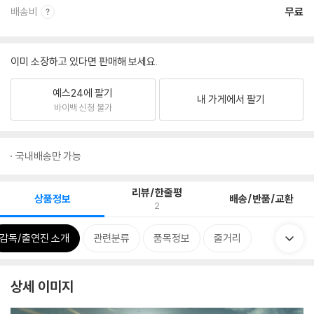
배송비
무료
이미 소장하고 있다면 판매해 보세요.
예스24에 팔기
내 가게에서 팔기
바이백 신청 불가
국내배송만 가능
리뷰/한줄평
상품정보
배송/반품/교환
2
감독/출연진 소개
관련분류
품목정보
줄거리
상세 이미지