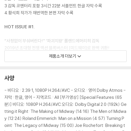
3.감독 코멘터리 포함 3시간 22분 서플먼트 한글 자막 수록
4.황석희 작가가 재번역한 본편 자막 수록
HOT ISSUE #1.
“사정없이 부숴버린다!” ‘파괴지왕’ 롤랜드에머리히 감독
2019년 초대형 전쟁 액션 블록버스터 [미드웨이]로 완벽 귀환!
제품소개 더보기
[인디펜던스 데이][투모로우]등 거대한 스케일을 자랑하는 작품을 통해
세계적인 블록버스터의 거장 자리에 오른롤랜드에머리히 감독이 올해의
마지막 날인 12월 31일,초대형 전쟁 액션 블록버스터 [미드웨이]로 관객
사양
들을 찾는다.롤랜드에머리히 감독은 지구 전체가 빙하로 뒤덮이는대재앙
에 빠진 인류들의 모습을 그려낸 [투모로우]를 시작으로,각종 자연재해들
- 비디오 : 2.39:1, 1080P H.264/AVC - 오디오 : 영어 Dolby Atmos -
의 발생으로 인해 닥친 인류 멸망의 시기를 차원이 다른 규모로 그려낸 작
자막 : 한글, 영어 - 지역코드 : All [부가영상] [Special Features (65
품 [2012]까지 무엇이든 사정없이 부숴버리는 액션과 스케일 속에 관객들
분)] 비디오: 1080P H.264/AVC 오디오: Dolby Digital 2.0 (192k) Ge
에게 대체 불가능한 쾌감을 전하는 연출로 국내 관객들에게‘파괴왕’이라
tting it Right: The Making of Midway (14:16) The Men of Midwa
불리는 최고의 액션 블록버스터 감독.뿐만 아니라,[인디펜던스 데이]와 같
y (12:24) Roland Emmerich: Man on a Mission (4:57) Turning P
은 공상 과학 블록버스터부터 [패트리어트]같은 역사물까지 전설적인 경
oint: The Legacy of Midway (15:00) Joe Rochefort: Breaking t