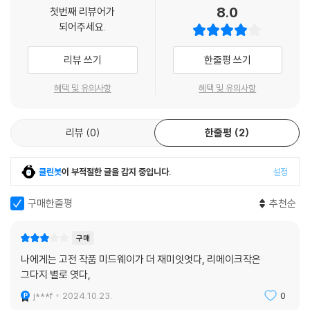
8.0
첫번째 리뷰어가
아 묵직한 존재감을 뿜어낼 예정이다.또한, 영화팬들 사이에서 믿고 보는
되어주세요.
연기파 배우 우디 해럴슨은‘체스터 W. 니미츠’ 제독 역을 맡았다. 미드웨이
해전에서 이순신 장군과 견줄 정도로 역사상 위대한 인물로 꼽히는 ‘니미
리뷰 쓰기
한줄평 쓰기
츠’ 제독 캐릭터를 맡은 우디 해럴슨은 91편의 필모그래피가 보증하듯 존
재감 넘치는 연기력으로 관객들을 매료시킬 것이다.
혜택 및 유의사항
혜택 및 유의사항
DVD/ Blu-ray 구매시 참고 사항 안내드립니다.
리뷰
0
한줄평
2
※ 4K블루레이, 3D 블루레이 재생 관련 안내
1) 4K UHD 디스크는 대용량의 데이터 전송이 필요하므로 4K전용 플레
클린봇
이 부적절한 글을 감지 중입니다.
설정
이어를 사용하셔야 합니다. 더불어 플레이어 소프트웨어 최신 버전의 업데
이트, 대용량 케이블 사용이 필수입니다.
구매한줄평
추천순
2) 3D 블루레이는 전용 플레이어와 3D 지원 TV를 통해서만 재생 가능합
니다.
구매
나에게는 고전 작품 미드웨이가 더 재미잇엇다, 리메이크작은
※ 아웃케이스/구성품/포장 상태
그다지 별로 엿다,
1) 제작/배송 과정에서 경미한 아웃케이스 주름, 모서리 눌림 및 갈라짐이
발생할 수 있습니다. 반품을 원하실 경우 미개봉 상태로 문의 부탁드립니
j***f
2024.10.23.
0