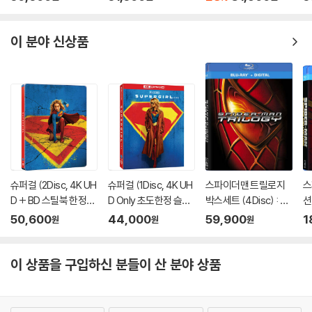
생이 불가능한 경우가 있습니다. 독립형 전용 플레이어 사용을 권장드리
틸북 넘버링 한정판) :
A
블루레이
며, ODD 사용으로 인한 재생 불량의 경우 교환 시에도 동일한 오류가 발
이 분야 신상품
생할 수 있음을 알려드립니다.
※ 디스크 외관 불량
디스크에 미세한 잔 흠집이 남아있거나 인쇄 면이 깨끗하지 않은 경우가
있으며, 상품의 불량이 아닙니다. 단, 재생에 이상이 있는 경우에는 불량으
로 인한 반품/교환이 가능합니다.
※ 교환/반품 안내
1) 불량으로 인한 교환/반품 요청 시에는 불량 확인을 위해 개봉 시의 동영
슈퍼걸 (2Disc, 4K UH
슈퍼걸 (1Disc, 4K UH
스파이더맨 트릴로지
스
상을 요청할 수 있으며, 동영상이 없는 경우 교환/반품이 제한될 수 있습니
D + BD 스틸북 한정
D Only 초도한정 슬립
박스세트 (4Disc) : 블
션
다.
판) (펀치) : 블루레이
케이스) : 블루레이
루레이
블
50,600
44,000
59,900
1
원
원
원
관련 사진과 동영상 및 재생 기기 모델명을 첨부하여 첨부하여 고객센터에
문의 바랍니다.
2) 사양 오인지, 오 구매, 변심 사유로의 반품은 제품 개봉 전에만 운임비
이 상품을 구입하신 분들이 산 분야 상품
부담 후 처리 가능합니다.
3) 스틸북 한정판, 초회 한정판의 경우 제작 수량이 한정되어 있고, 택배
이동 과정에서의 손상이 발생하면, 재 판매가 어려우므로 신중한 구매 선