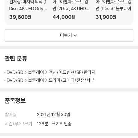
압도적인 고공 전투 액션에 대한 기대감 또한 더하고 있다.전무후무한 스
컨저링: 마지막 의식 (1
아쿠아맨과 로스트 킹
아쿠아맨과 로스트 킹
케일의 액션과 태평양의 판도를 바꾼 영웅들의 다채로운 스토리를 통해 [2
Disc, 4K UHD Only
덤 (2Disc, 4K UHD+
덤 (1Disc) : 블루레이
초도한정 슬립케이스)
BD 일반판) : 블루레이
012][투모로우]의 스케일을 뛰어넘는 새롭게 보이는 ‘롤랜드에머리히’표
39,600
44,000
31,900
원
원
원
: 블루레이
전쟁 액션 블록버스터로 짜릿한 카타르시스를 선사하는 것은 물론,관객들
을 기적 같은 전투의 한복판으로 이끌 것이다.
더보기
HOT ISSUE #3
관련 분류
기적의 전투를 이끈 실존 인물과 200% 싱크로율!
할리우드 대표 연기파 배우들의 환상적 시너지!
DVD/BD
블루레이
액션/어드벤쳐/SF/판타지
에드 스크레인 - 패트릭 윌슨 - 루크 에반스 - 우디 해럴슨
DVD/BD
블루레이
드라마/코메디/전쟁/서부
[미드웨이]에는 액션, SF, 공포, 드라마까지 다양한 장르에서 연기 활약을
펼쳐온 연기파 배우들이 대거 출연해 환상적인 시너지를 발휘한다.
품목정보
먼저, 미드웨이 해전 성공의 일등공신 항공모함 조종사 ‘딕 베스트’ 역은 에
발매일
2021년 12월 30일
드 스크레인이 맡았다. HBO 드라마 [왕좌의 게임] 시즌3까지 출연하며
시간/무게/크기
138분 | 크기확인중
전 세계적으로 눈도장을 찍은 그는 마블 영화 [데드풀]에서 데드풀의 숙적
인 ‘에이젝스’ 역을 맡아 조각 같은 외모를 지닌 ‘매력적인 빌런’이라는 평