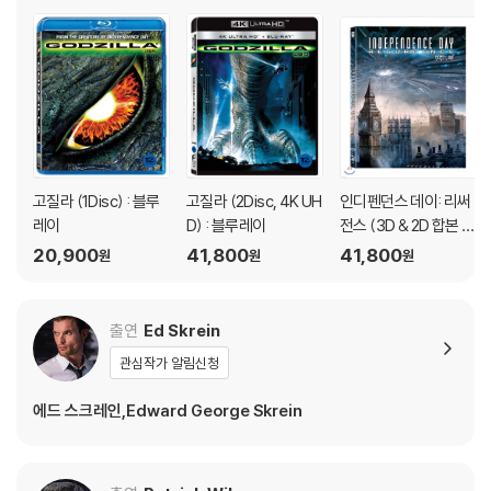
(94), <인디펜던스 데이>(96), <고질라
화의 명작으로 꼽히는 작품들도 달성하지 못했던 시네마 스코어 A를 기록
하며 흥행성은 물론,탄탄한 서사를 기반으로 한 작품성까지 담아내는 데성
공한 셈.전쟁 역사상 가장 드라마틱한 전투를 스크린에서 가장 생생하게
경험하게 만들 롤랜드에머리히 감독의 초대형 전쟁 액션 블록버스터 [미
드웨이]는 해외 평단과 관객들의 호평에 이어, 국내에서도 올 연말 극장가
최고의 기대작으로 흥행 돌풍을 일으킬 예정이다.
HOT ISSUE #2
고질라 (1Disc) : 블루
고질라 (2Disc, 4K UH
인디펜던스 데이: 리써
레이
D) : 블루레이
전스 (3D & 2D 합본 풀
‘미국판명량해전’ 기적 같은 전투 ‘미드웨이 해전’
슬립 스틸북 한정판) :
20,900
41,800
41,800
원
원
원
블루레이
진주만 이후, 가장 치열한 전투를 스크린에 담다!
[미드웨이]는 이순신 장군이 일본을 꺾은 명량대첩 이후 최초로 일본 함대
출연
Ed Skrein
가 겪은 대패를 그린 영화로, 제국주의의 야욕을 펼치던 일본을 침몰시키
관심작가 알림신청
고 전 세계 역사를 바꾼 전쟁을 생생하게 담은 액션블록버스터다.절대적인
수적 열세에도 불구하고,일본을 상대로 만들어낸 기적의 승리를 그린 [미
에드 스크레인,Edward George Skrein
드웨이]는 우리나라 명량해전과 꼭 닮아 있다. 단 12척의 배로 330척에 달
하는 왜군을 격파한 명량해전과 마지막 기적의 5분동안 일본군을 격파한
미드웨이 전투는그 드라마틱한 결과와 수적 열세가 만들어 낸 기적이라는