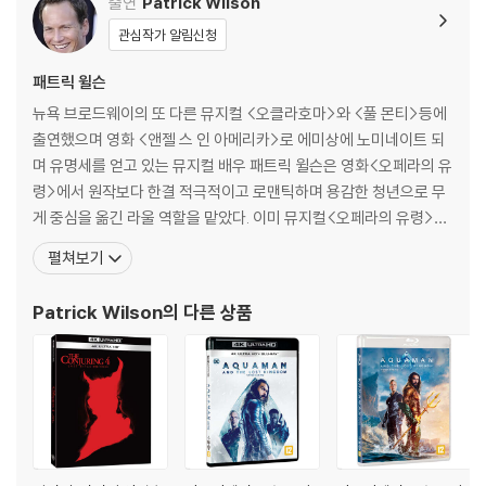
출연
Patrick Wilson
지점이 맞닿아 있는 것이다.제2차 세계대전 동안 미드웨이 해전을 지휘한
관심작가 알림신청
총사령관‘니미츠’ 제독은 훗날 회고록을 통해“이순신은 인류 역사상 가장
위대한 해군제독”이라고 평가하기도 했다.
패트릭 윌슨
뉴욕 브로드웨이의 또 다른 뮤지컬 <오클라호마>와 <풀 몬티>등에
영화 [명량]과 닮은 꼴 영화 [미드웨이]는 진주만 공습 이후 일본의 태평양
출연했으며 영화 <앤젤 스 인 아메리카>로 에미상에 노미네이트 되
지배를 막기 위해 일본과의 치열한 전투를 벌였던 미 해군들의 다채로운
며 유명세를 얻고 있는 뮤지컬 배우 패트릭 윌슨은 영화<오페라의 유
모습을 담아 시작부터 이목을 집중시킨다.미국 역사상 가장 처참했던 정보
령>에서 원작보다 한결 적극적이고 로맨틱하며 용감한 청년으로 무
전의 패배로 기억되는 진주만 공습 현장에이를 바라보는 해군 정보 장교
게 중심을 옮긴 라울 역할을 맡았다. 이미 뮤지컬<오페라의 유령>의
‘레이튼’(패트릭 윌슨)은 충격에 빠질 수밖에 없었다.그 후,그는 일본군의
오디션을 통해 패트릭과의 안면이 있던 앤드류 로이드 웨버 역시 그
암호에 자주 등장하는‘AF’암호가 미드웨이라고 확신하고, 총사령관‘니미
펼쳐보기
의 캐스팅에 "패트릭은 살아 있는 음유시인 그 자체"라는 말로 흡족함
츠’ 제독과 함께 일본군의 미드웨이 침공을 준비한다.진주만 공습으로 초
을 드러내기도 했다.[필모그래피]오페라의 유령(2004)|라울 리틀
토화가 된 미군은 같은 실수를 반복하지 않기 위해 전략적으로 절대적 열
Patrick Wilson
의 다른 상품
칠드런(2006)|브래드 아담슨 이브닝(2007)|주연배우
세임에도 불구하고 목숨을 걸고 일본 함대에 맞선다.미 항공모함 USS 엔
터프라이즈호의 타고난 리더 ‘베스트’(에드 스크레인)의 화려한 급강하 폭
격 전술을 비롯, 용기 있는 모습으로 일본군의 폭격기를 막아내고 있는 ‘브
루노’(닉 조나스)의 모습은 기적의 승리를 이루어낸 평범한 영웅들의 모습
으로 진한 감동을 불러일으킨다.리더 ‘베스트’를 따르며 출격 명령이 떨어
진 폭격기 조종사들은 비장한 표정으로 비행을 시작,스크린 속에서 펼쳐질