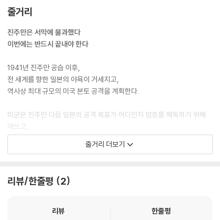
을 얻으며 연기를 인정받았다. 최근 [알리타: 배틀 엔젤], [말레피센트 2]
줄거리
와 같은 블록버스터 작품으로 국내에 인지도를 넓히기 시작한 에드 스크레
인은[미드웨이]에서 그동안 보여준 적 없는 용맹하고 대담한 캐릭터를 소
진주만은 서막에 불과했다
화해내며 극의 몰입감을 불어넣을 예정이다.
이번에는 반드시 끝내야 한다
한편, [인시디어스], [컨저링], [애나벨 집으로] 등 제임스 완 감독 연출의
1941년 진주만 공습 이후,
공포영화에 출연하며 이름을 알린 패트릭 윌슨이 군사전략을 위해 기밀 정
전 세계를 향한 일본의 야욕이 거세지고,
보를 해석하는 미 해군 중령 ‘레이튼’ 역을 맡았다. 국내에서는 영화 [컨저
역사상 최대 규모의 미국 본토 공격을 계획한다.
링]의 퇴마사로 잘 알려진 그는 뮤지컬 배우 출신으로 [아쿠아맨]에서 남
다른 발성으로 화제가 된 바 있다. 공포, 액션, 히어로물 등 장르 구분 없이
미군은 진주만 다음 일본의 공격 목표가 어디인지 암호를 해독하기 위해
뛰어난 연기 소화력을 보여주는 패트릭 윌슨은 [미드웨이]를 통해 지적이
애쓰고,
면서도 거침없는 결단력의 캐릭터를 보여주며 새로운 연기 변신으로 관객
동시에 긴박하게 전열을 정비해 나간다.
줄거리 더보기
들에게 강렬한 인상을 남길 예정이다.
가까스로 두번째 타겟이 ‘미드웨이’라는 것을 알아낸 미국은
반격을 준비하지만, 절대적으로 불리한 상황이다.
[타이탄], [삼총사], [분노의 질주: 더 맥시멈], [호빗] 시리즈 등 할리우드
리뷰/한줄평
2
에서 활발히 활동중인 루크 에반스는[미드웨이]에서 USS 엔터프라이즈
전 세계의 역사를 바꾼 위대한 전투의 이야기가 지금부터 시작된다!
호의 잠수 폭격기 조종사 ‘웨이드맥클러스키’ 역을 맡았다. 시대극부터 현
대극까지 드라마틱한 서사 속 캐릭터 연기에 정평이 나 있는 그는 이번 영
리뷰
한줄평
화에서도 실제 역사 속 영웅들의 인간적인 면모를 디테일한 연기 속에 담