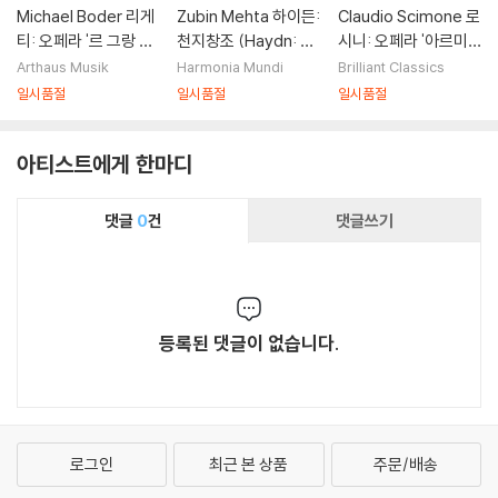
Michael Boder 리게
Zubin Mehta 하이든:
Claudio Scimone 로
티: 오페라 '르 그랑 마
천지창조 (Haydn: Di
시니: 오페라 '아르미
카브르' (Gyorgy Lig
e Schopfung [The
다' (Rossini: Armid
Arthaus Musik
Harmonia Mundi
Brilliant Classics
eti: Le Grand Maca
Creation]) 주빈 메
a)
일시품절
일시품절
일시품절
bre)
타, 이스라엘 필하모닉
아티스트에게 한마디
댓글
0
건
댓글쓰기
등록된 댓글이 없습니다.
로그인
최근 본 상품
주문/배송