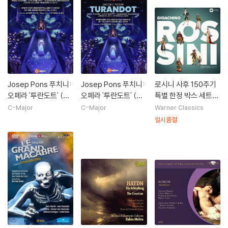
Josep Pons 푸치니:
Josep Pons 푸치니:
로시니 사후 150주기
오페라 '투란도트' (Pu
오페라 '투란도트' (Pu
특별 한정 박스 세트
ccini: Turandot)
ccini: Turandot)
(Rossini 150th anni
C-Major
C-Major
Warner Classics
versary Special Edi
일시품절
tion)