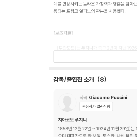
예를 연상시키는 놀라운 가창력과 영혼을 담아낸
용되는 프랑코 알파노의 판본을 사용했다.
[보조자료]
- [투란도트]는 푸치니가 죽고 2년이 지난 19
부분은 후배 작곡가 프랑코 알파노가 푸치니의 메
것은 여전히 프랑코 알파노의 악보다.
- [투란도트]의 원작은 고대 중국을 배경으로 
감독/출연진 소개
8
비아 문학 [천일일화]에서 가장 긴 분량을 차지한
중앙아시아의 영웅적인 왕자를 가리킨다고 한다.
작곡
Giacomo Puccini
한 것이다. 프랑크 알레우가 시기와 장소가 불분
관심작가 알림신청
- 투란도트를 부른 이레네 테오린은 스웨덴 소프
지아코모 푸치니
페인 카나리아 제도 출신의 테너로 주로 이탈리
담아 노래하는, 특히 비극적인 역을 맡았을 때 
1858년 12월 22일 ~ 1924년 11월 
으며 대표작으로 라 보엠, 토스카, 나비 부인 등