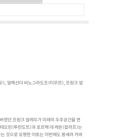
우), 알렉산더 비노그라도프(티무르), 프랑크 알
멤버였던 프랑크 알레우가 미래의 우주공간을 연
 테오린(투란도트)과 호르헤 데 레온(칼라프)는
하는 것으로 유명한 야호는 이번에도 몽세라 카바