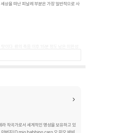
 세상을 떠난 피날레 부분은 가장 일반적으로 사
탓이다. 류의 죽음 이후 15분 정도 남은 미완성
꾼 판본이 여럿 등장했지만 가장 많이 이용되는
천일야화](아라비안나이트)와 쌍벽을 이룬다는 아라
‘투르’는 아라비아 신화에서 페르시아의 라이벌인
화가 아시아의 보편적 지칭인 중국 이야기로 둔갑
성량의 가수다. 칼라프 역의 호르헤 데 레온은 스
모넬라 야호는 목소리 자체로도 훌륭하지만 영혼을
의 오페라 작곡가로서 세계적인 명성을 보유하고 있
지(O mio babbino caro 오 미오 바비