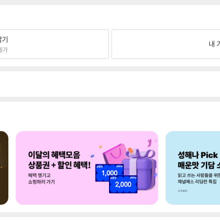
팔기
내 
불가