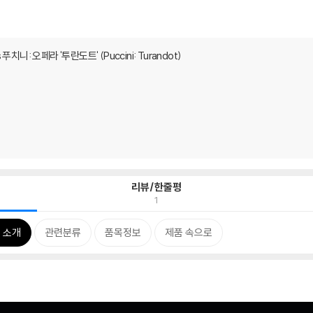
s 푸치니: 오페라 '투란도트' (Puccini: Turandot)
리뷰/한줄평
1
 소개
관련분류
품목정보
제품 속으로