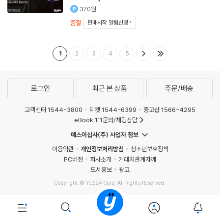
370원
품절
판매시작 알림신청
1
2
3
4
5
로그인
최근 본 상품
주문/배송
고객센터 1544-3800
티켓 1544-6399
중고샵 1566-4295
eBook 1:1문의/채팅상담
예스이십사(주) 사업자 정보
이용약관
개인정보처리방침
청소년보호정책
PC버전
회사소개
거래처관계자께
도서홍보
광고
Copyright © YES24 Corp. All Rights Reserved.
MATOM6