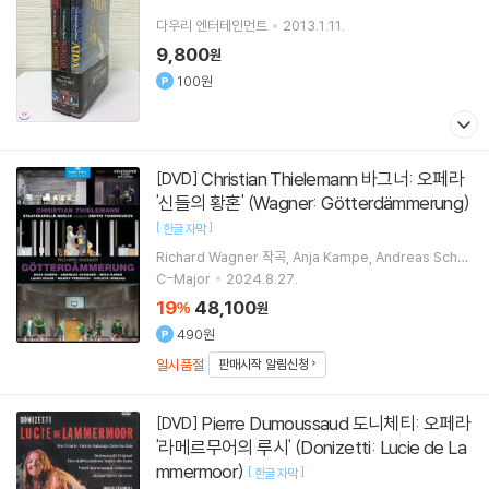
다우리 엔터테인먼트
2013.1.11.
9,800
원
100원
Christian Thielemann 바그너: 오페라
[DVD]
'신들의 황혼' (Wagner: Götterdämmerung)
[
]
한글 자막
Richard Wagner
작곡
Anja Kampe
Andreas Scha
ger
노래
Christian Thielemann
지휘 외 1명
C-Major
2024.8.27.
19
48,100
%
원
490원
일시품절
판매시작 알림신청
Pierre Dumoussaud 도니체티: 오페라
[DVD]
'라메르무어의 루시' (Donizetti: Lucie de La
mmermoor)
[
]
한글 자막