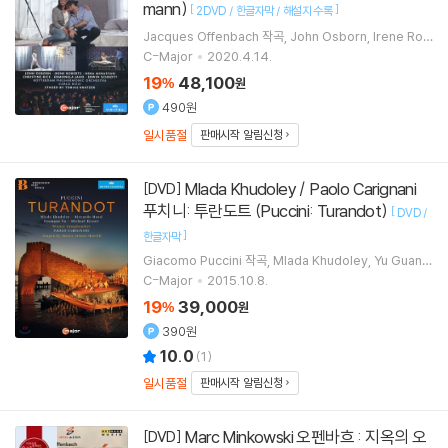
mann)
[
]
2DVD / 한글자막 / 해설지 수록
Jacques Offenbach
작곡
John Osborn
Irene Rob
erts
Nina Minasyan
노래 외 7명
C-Major
2020.4.14.
19
48,100
%
원
490원
일시품절
판매시작 알림신청
Mlada Khudoley / Paolo Carignani
[DVD]
푸치니: 투란도트 (Puccini: Turandot)
[
DVD /
]
한글자막
Giacomo Puccini
작곡
Mlada Khudoley
Yu Guanq
un
노래
Paolo Carignani
지휘 외 1명
C-Major
2015.10.8.
19
39,000
%
원
390원
10.0
(
1
)
일시품절
판매시작 알림신청
Marc Minkowski 오펜바흐 : 지옥의 오
[DVD]