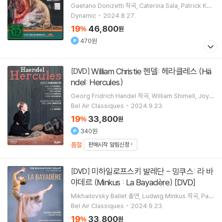
Gaetano Donizetti
작곡
Caterina Sala
Patrick Kab
ongo
Vito Priante
노래 외 3명
Dynamic
2024.8.27.
19
46,800
%
원
470원
William Christie 헨델: 헤라클레스 (Hä
[DVD]
ndel: Hercules)
Georg Fridrich Handel
작곡
William Shimell
Joyc
e DiDonato
노래
William Christie
지휘 외 1명
Bel Air Classiques
2024.9.23.
19
33,800
%
원
340원
품절
판매시작 알림신청
미하일로프스키 발레단 - 밍쿠스: 라 바
[DVD]
야데르 (Minkus : La Bayadère) [DVD]
Mikhailovsky Ballet
출연
Ludwig Minkus
작곡
Pav
el Sorokin
지휘
Bel Air Classiques
2024.9.23.
19
33,800
%
원