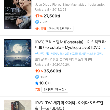
Juan Diego Florez
Nino Machaidze
Ildebrando
D'Arcangelo
노래
Michele Mariotti
지휘 외 1명
Universal
2011.2.23.
17
27,500
%
원
280원
일시품절
판매시작 알림신청
포레스텔라 (Forestella) - 미스티크 라
[DVD]
이브 (Forestella - Mystique Live) [DVD]
[
공
]
연 사진이 담긴 부클릿 / 엽서 2종 + 포토카드 4종 + 스티커 포함
포레스텔라
강형호
고우림
배두훈
노래 외 1명
Universal
2020.10.20.
19
35,600
%
원
360원
10.0
(
3
)
품절
판매시작 알림신청
TWI 세기의 오페라 : 아이다 & 카르멘
[DVD]
& 나부코 (3DISC)