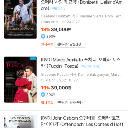
오페라 '사랑의 묘약' (Donizetti: L'elisir d'Am
ore)
[
]
한글 자막
Gaetano Donizetti
작곡
Nadine Sierra
Bryn Terfe
l
Boris Pinkhasovich
노래 외 3명
Opus Arte
2024.8.27.
19
39,000
%
원
390원
일시품절
판매시작 알림신청
Marco Armiliato 푸치니: 오페라 '토스
[DVD]
카' (Puccini: Tosca)
[
]
한글 자막 수록
Giacomo Puccini
작곡
Karine Babajanyan
Marcel
o Alvarez
Piotr Beczala
노래 외 3명
C-Major
2021.10.27.
19
39,000
%
원
390원
일시품절
판매시작 알림신청
John Osborn 오펜바흐: 오페라 '호프
[DVD]
만 이야기' (Offenbach: Les Contes d’Hoff