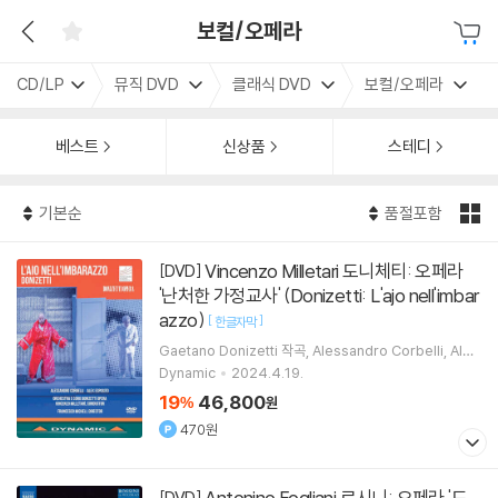
보컬/오페라
CD/LP
뮤직 DVD
클래식 DVD
보컬/오페라
베스트
신상품
스테디
기본순
품절포함
Vincenzo Milletari 도니체티: 오페라
[DVD]
'난처한 가정교사' (Donizetti: L'ajo nell'imbar
azzo)
[
]
한글자막
Gaetano Donizetti
작곡
Alessandro Corbelli
Alex
Esposito
노래
Vincenzo Milletari
지휘 외 1명
Dynamic
2024.4.19.
19
46,800
%
원
470원
Antonino Fogliani 로시니: 오페라 '도
[DVD]