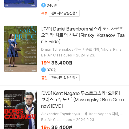
340원
품절
판매시작 알림신청
Daniel Barenboim 림스키 코르사코프:
[DVD]
오페라 '차르의 신부' (Rimsky-Korsakov: Tsa
r´S Bride)
Dmitri Tcherniakov
감독
박종호
기획
Nikolai Rimsk
y-Korsakov
작곡
Johannes Martin Kranzle
노래 외
Bel Air Classiques
2024.9.23.
4명
19
36,400
%
원
370원
품절
판매시작 알림신청
Kent Nagano 무소르그스키: 오페라 `
[DVD]
보리스 고두노프` (Mussorgsky : Boris Godu
nov)[DVD]
Alexander Tsymbalyuk
노래
Kent Nagano
지휘
Ba
yerisches Staatsorchester
오케스트라
Bel Air Classiques
2024.9.23.
19
36,400
%
원