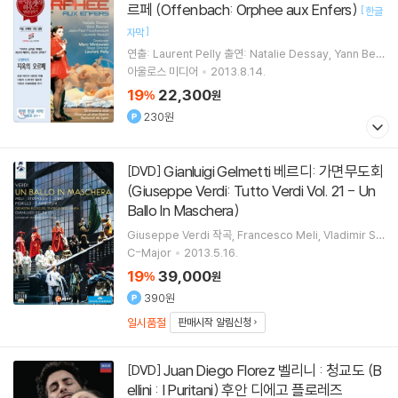
르페 (Offenbach: Orphee aux Enfers)
[
한글
]
자막
연출: Laurent Pelly 출연: Natalie Dessay, Yann Beu
ron, Jean-Paul Fouchecourt,Laurent Naouri
아울로스 미디어
2013.8.14.
19
22,300
%
원
230원
Gianluigi Gelmetti 베르디: 가면무도회
[DVD]
(Giuseppe Verdi: Tutto Verdi Vol. 21 - Un
Ballo In Maschera)
Giuseppe Verdi
작곡
Francesco Meli
Vladimir St
oyanov
Kristin Lewis
노래 외 4명
C-Major
2013.5.16.
19
39,000
%
원
390원
일시품절
판매시작 알림신청
Juan Diego Florez 벨리니 : 청교도 (B
[DVD]
ellini : I Puritani) 후안 디에고 플로레즈