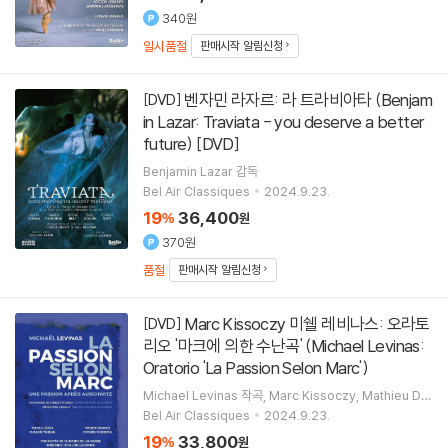
340원
일시품절
판매시작 알림신청
벤자민 라자르: 라 트라비아타 (Benjam
[DVD]
in Lazar: Traviata - you deserve a better
future) [DVD]
Benjamin Lazar
감독
Bel Air Classiques
2024.9.23.
19
36,400
%
원
370원
품절
판매시작 알림신청
Marc Kissoczy 미쉘 레비나스: 오라토
[DVD]
리오 '마크에 의한 수난곡' (Michael Levinas:
Oratorio 'La Passion Selon Marc')
Michael Levinas
작곡
Marc Kissoczy
Mathieu Du
broca
Guilhem Terrail
노래 외 4명
Bel Air Classiques
2024.9.23.
19
33,800
%
원