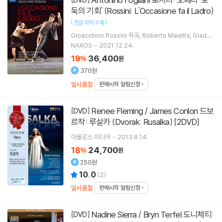
둑의 기회' (Rossini: L'Occasione fa il Ladro)
[
]
한글 자막 수록
Gioacchino Rossini
작곡
Roberto Maietta
Giada
Frasconi
Lorenzo Regazzo
노래 외 5명
NAXOS
2021.12.24.
19
36,400
%
원
370원
일시품절
판매시작 알림신청
Renee Fleming / James Conlon 드보
[DVD]
르작: 루살카 (Dvorak: Rusalka) [2DVD]
아울로스 미디어
2013.8.14.
18
24,700
%
원
250원
10.0
(
2
)
일시품절
판매시작 알림신청
Nadine Sierra / Bryn Terfel 도니체티:
[DVD]