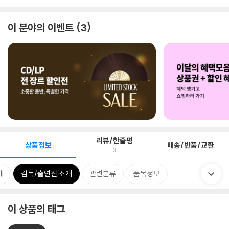
이 분야의 이벤트
3
리뷰/한줄평
상품정보
배송/반품/교환
3
개
감독/출연진 소개
관련분류
품목정보
이 상품의 태그