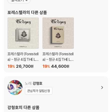
2) 3D 블루레이는 전용 플레이어와 3D 지원 TV를 통해서만 재생 가능합
의미하는 이태리어 stella를 합쳐 만든 것으로, "숲처럼 편안하고 별
니다.
처럼 빛나는" 음악을 하고자 하는 각오를 담았다. 여기서 착안하여 팬
포레스텔라
의 다른 상품
들은 숲별이라는 애칭으로 불린다
※ 아웃케이스/구성품/포장 상태
1) 제작/배송 과정에서 경미한 아웃케이스 주름, 모서리 눌림 및 갈라짐이
발생할 수 있습니다. 반품을 원하실 경우 미개봉 상태로 문의 부탁드립니
다.
2) 스틸북 케이스 제작 과정에서 기포 혹은 경미한 인쇄 오류가 발생할 수
있습니다.
포레스텔라 (Forestell
포레스텔라 (Forestell
3) 렌티큘러 스틸북의 경우, 보호필름이 붙어 판매되기도 합니다. 보호필
a) - 정규 4집 THE LE
a) - 정규 4집 THE LE
름 손상에 의한 교환/반품은 불가합니다.
GACY [Jewel Ver.]
GACY [Docent Boo
19
26,700
19
44,600
%
%
원
원
4) 본품 보호를 위해 노란색의 카톤 박스로 재포장한 경우, 카톤박스 손상
k Ver.]
에 의한 교환/반품은 불가합니다.
5) 아웃케이스/구성품/포장 상태 불량에 의한 교환/반품 신청시 불량 확
노래
강형호
인을 위해 개봉 시의 동영상을 요청할 수 있으며, 동영상이 없는 경우 교
관심작가 알림신청
환/반품이 제한될 수 있습니다.
※ 디스크 재생 불량
강형호
의 다른 상품
1) 기기 문제로 인해 발생하는 재생 불량 현상에 대해서는 반품/교환이 불