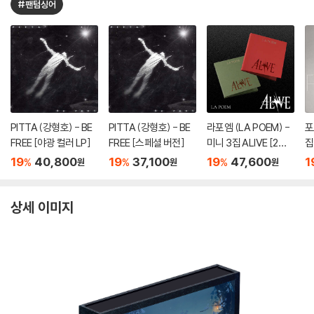
#팬텀싱어
PITTA (강형호) - BE
PITTA (강형호) - BE
라포엠 (LA POEM) -
포
FREE [야광 컬러 LP]
FREE [스페셜 버전]
미니 3집 ALIVE [2종 S
집
ET]
타
19
40,800
19
37,100
19
47,600
1
%
%
%
원
원
원
상세 이미지