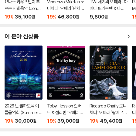
요나스 카우프만이 부
Vincenzo Milletari 도
TWI 세기의 오페라 : 아
P
르는 영화음악 (Jonas
니체티: 오페라 '난처한
이다 & 카르멘 & 나부
M
Kaufmann: The Sou
가정교사' (Donizetti:
코 (3DISC)
디
19
35,100
19
46,800
9,800
1
%
%
원
원
원
nd of Movies)
L'ajo nell'imbarazzo)
사
고
er
이 분야 신상품
2026 빈 필하모닉 여
Toby Hession 길버
Riccardo Chailly 도니
Ri
름음악회 (Summer Ni
트 & 설리번: 오페레타 `
체티: 오페라 `람메르모
디
ght Concert 2026)
배심재판` 외 (Gilbert
르의 루치아` (Donizet
카토
19
30,000
19
39,000
19
49,400
1
%
%
%
원
원
원
[DVD]
& Sullivan: Operetta
ti: Opera `Lucia Di La
La
`Trial By Jury`)
mmermoor`)
`)