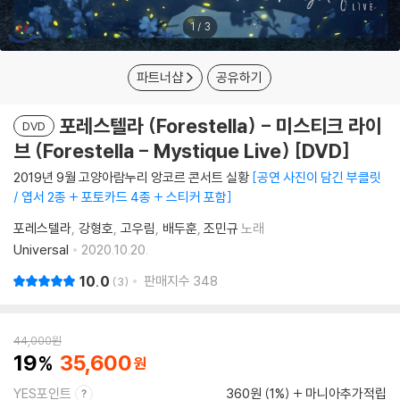
1
/
3
파트너샵
공유하기
포레스텔라 (Forestella) - 미스티크 라이
DVD
브 (Forestella - Mystique Live) [DVD]
2019년 9월 고양아람누리 앙코르 콘서트 실황
공연 사진이 담긴 부클릿
/ 엽서 2종 + 포토카드 4종 + 스티커 포함
포레스텔라
강형호
고우림
배두훈
조민규
노래
Universal
2020.10.20.
10.0
판매지수
348
3
44,000
원
19
35,600
YES포인트
360원 (1%)
마니아추가적립