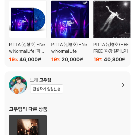
가하니 최신 소프트웨어로 업데이트된 DVD/BD 전용 기기에서 재생하실
것을 권유해 드립니다.
2) 정전기와 먼지로 인해 재생이 원활하지 않은 경우가 있습니다. 디스크
를 마른 천으로 닦으시거나, DVD 클리너 등 전용 제품을 이용하면 대부분
해결됩니다.
3) 일부 PC 연결형 ODD의 경우 호환 상의 문제로 정상적인 디스크도 재
PITTA (강형호) - Ne
PITTA (강형호) - Ne
PITTA (강형호) - BE
생이 불가능한 경우가 있습니다. 독립형 전용 플레이어 사용을 권장드리
w Normal Life [마블
w Normal Life
FREE [야광 컬러 LP]
며, ODD 사용으로 인한 재생 불량의 경우 교환 시에도 동일한 오류가 발
컬러 LP]
19
46,000
19
20,000
19
40,800
%
%
%
원
원
원
생할 수 있음을 알려드립니다.
※ 디스크 외관 불량
노래
고우림
디스크에 미세한 잔 흠집이 남아있거나 인쇄 면이 깨끗하지 않은 경우가
관심작가 알림신청
있으며, 상품의 불량이 아닙니다. 단, 재생에 이상이 있는 경우에는 불량으
로 인한 반품/교환이 가능합니다.
고우림
의 다른 상품
※ 교환/반품 안내
1) 불량으로 인한 교환/반품 요청 시에는 불량 확인을 위해 개봉 시의 동영
상을 요청할 수 있으며, 동영상이 없는 경우 교환/반품이 제한될 수 있습니