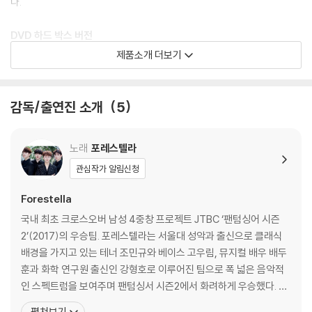
다.
DVD 하드 박스 버전
1 DVD, 공연 사진이 담긴 북릿,
제품소개 더보기
엽서 2종, 포토카드 4종, 스티커로 구성
DVD스펙
감독/출연진 소개
5
- 지역코드: ALL
- 언어: 한국어 / 자막 없음
노래
포레스텔라
- 비디오: 16:9 Wide Screen NTSC COLOR
- 오디오: Dolby Digital Stereo (2.0)
관심작가 알림신청
- 상영 시간: 103 mins
Forestella
국내 최초 크로스오버 남성 4중창 프로젝트 JTBC ‘팬텀싱어 시즌
DVD/ Blu-ray 구매시 참고 사항 안내드립니다.
2’(2017)의 우승팀. 포레스텔라는 서울대 성악과 출신으로 클래식
※ 4K블루레이, 3D 블루레이 재생 관련 안내
배경을 가지고 있는 테너 조민규와 베이스 고우림, 뮤지컬 배우 배두
1) 4K UHD 디스크는 대용량의 데이터 전송이 필요하므로 4K전용 플레
훈과 화학 연구원 출신인 강형호로 이루어진 팀으로 폭 넓은 음악적
이어를 사용하셔야 합니다. 더불어 플레이어 소프트웨어 최신 버전의 업데
인 스펙트럼을 보여주며 팬텀싱서 시즌2에서 화려하게 우승했다. 팀
이트, 대용량 케이블 사용이 필수입니다.
명 포레스텔라(Forestella)는 숲을 의미하는 영어 forest와 별을
펼쳐보기