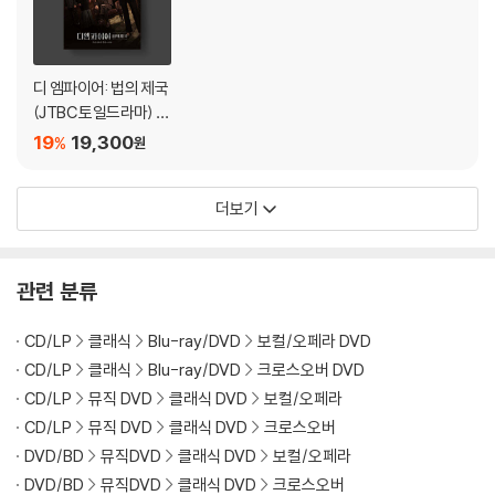
다.
관련 사진과 동영상 및 재생 기기 모델명을 첨부하여 첨부하여 고객센터에
문의 바랍니다.
2) 사양 오인지, 오 구매, 변심 사유로의 반품은 제품 개봉 전에만 운임비
디 엠파이어: 법의 제국
부담 후 처리 가능합니다.
(JTBC 토일드라마) O
3) 스틸북 한정판, 초회 한정판의 경우 제작 수량이 한정되어 있고, 택배
ST
19
19,300
%
원
이동 과정에서의 손상이 발생하면, 재 판매가 어려우므로 신중한 구매 선
택을 부탁드립니다.
더보기
4) 한정판 상품의 변심, 오구매로 인한 반품은 회송된 상품의 상태 확인 후
진행이 가능합니다. 택배 이동 중 파손이 발생하지 않도록 완충 포장을 부
탁드립니다.
관련 분류
CD/LP
클래식
Blu-ray/DVD
보컬/오페라 DVD
CD/LP
클래식
Blu-ray/DVD
크로스오버 DVD
CD/LP
뮤직 DVD
클래식 DVD
보컬/오페라
CD/LP
뮤직 DVD
클래식 DVD
크로스오버
DVD/BD
뮤직DVD
클래식 DVD
보컬/오페라
DVD/BD
뮤직DVD
클래식 DVD
크로스오버