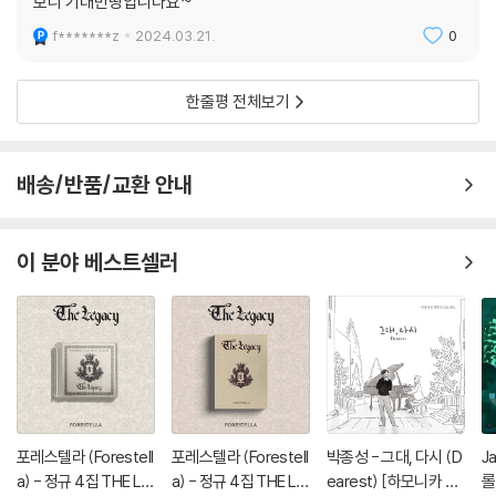
보니 기대만땅입니다요~
f*******z
2024.03.21.
0
한줄평 전체보기
배송/반품/교환 안내
이 분야 베스트셀러
포레스텔라 (Forestell
포레스텔라 (Forestell
박종성 - 그대, 다시 (D
J
a) - 정규 4집 THE LE
a) - 정규 4집 THE LE
earest) [하모니카 연
롤