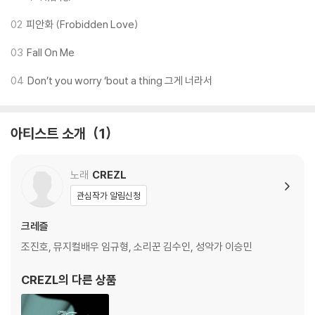
02
피안화 (Frobidden Love)
[앨범사양]
- ALBUM COVER 1ea
03
Fall On Me
- PHOTO BOOK 1ea
- PHOTO CARD 1ea (개인 4종 중 랜덤 1종)
04
Don’t you worry ‘bout a thing 그게 너라서
- 3 CUT - PHOTO 1ea (단체 2종 중 랜덤 1종)
- CD-R 1ea
아티스트 소개
1
노래
CREZL
관심작가 알림신청
크레즐
조진호, 뮤지컬배우 임규형, 소리꾼 김수인, 성악가 이승민
CREZL
의 다른 상품