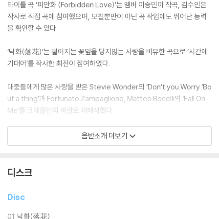
타이틀 곡 ‘피안화 (Forbidden Love)’는 멤버 이승민이 작곡, 김수인은
작사로 직접 곡에 참여했으며, 보컬뿐만이 아닌 곡 작업에도 뛰어난 능력
을 확인할 수 있다.
‘낙화(落花)’는 떨어지는 꽃잎을 닿지않는 사랑을 비유한 곡으로 ‘시간에
기대어’를 작사한 최진이 참여하였다.
대중들에게 많은 사랑을 받은 Stevie Wonder의 ‘Don’t you Worry ‘Bo
ut a thing’과 Fortunato Zampaglione, Matteo Bocelli의 ‘Fall On
Me’를 크레즐만의 색깔로 재해석했다.
마지막으로 ‘그게 너라서’는 잔잔한 발라드곡으로, 크레즐의 음악을 기다
음반소개 더보기
린 팬들에게 고마움을 전하는 팬송이다.
아이돌 조진호, 뮤지컬배우 임규형, 소리꾼 김수인 그리고 성악가 이승민
디스크
으로 구성된 CREZL (크레즐)은 창의적이라는 뜻의 ‘creative’의 크레와
‘즐겁다’의 즐을 합해 만든 이름으로, 4인 4색의 색다르고 다채로운 매력
Disc
이 모여 한계없는 다양한 장르의 음악을 선보이고 있는 그룹이다.
01
낙화(落花)