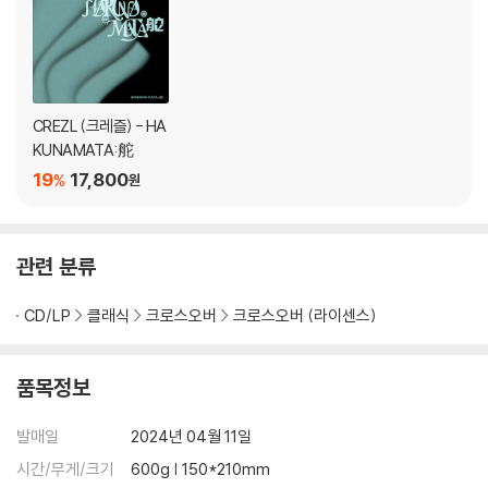
CREZL (크레즐) - HA
KUNAMATA:舵
19
17,800
%
원
관련 분류
CD/LP
클래식
크로스오버
크로스오버 (라이센스)
품목정보
발매일
2024년 04월 11일
시간/무게/크기
600g | 150*210mm