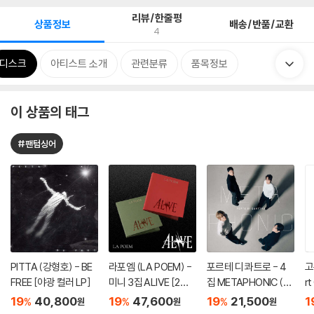
리뷰/한줄평
상품정보
배송/반품/교환
4
디스크
아티스트 소개
관련분류
품목정보
이 상품의 태그
#팬텀싱어
PITTA (강형호) - BE
라포엠 (LA POEM) -
포르테 디 콰트로 - 4
고
FREE [야광 컬러 LP]
미니 3집 ALIVE [2종 S
집 METAPHONIC (메
rt
ET]
타포닉)
19
40,800
19
47,600
19
21,500
1
%
%
%
원
원
원