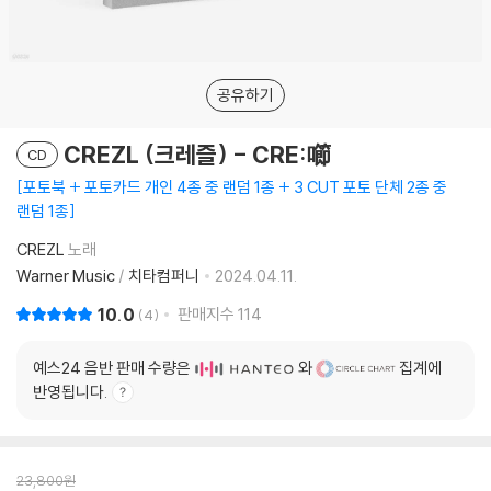
공유하기
CREZL (크레즐) - CRE:㘉
CD
포토북 + 포토카드 개인 4종 중 랜덤 1종 + 3 CUT 포토 단체 2종 중
랜덤 1종
CREZL
노래
Warner Music
/
치타컴퍼니
2024.04.11.
10.0
판매지수
114
4
예스24 음반 판매 수량은
와
집계에
반영됩니다.
23,800
원