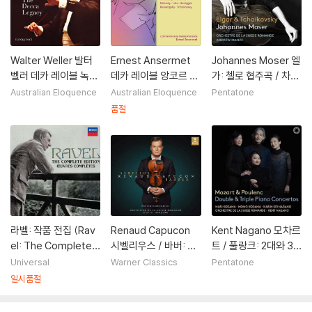
Walter Weller 발터
Ernest Ansermet
Johannes Moser 엘
벨러 데카 레이블 녹음
데카 레이블 앙코르 모
가: 첼로 협주곡 / 차이
에디션 (The Decca
음집 (Ansermet En
코프스키: 로코코 변주
Australian Eloquence
Australian Eloquence
Pentatone
Legacy) [20CD 박
cores)
(Elgar / Tchaikovsk
품절
스세트]
y - stereo)
라벨: 작품 전집 (Rav
Renaud Capucon
Kent Nagano 모차르
el: The Complete E
시벨리우스 / 바버: 바
트 / 풀랑크: 2대와 3
dition)
이올린 협주곡 (Sibeli
대의 피아노를 위한 협
Universal
Warner Classics
Pentatone
us / Barber: Violin C
주곡 (Mozart & Poul
일시품절
oncertos)
enc Double & Tripl
e Piano Concerto