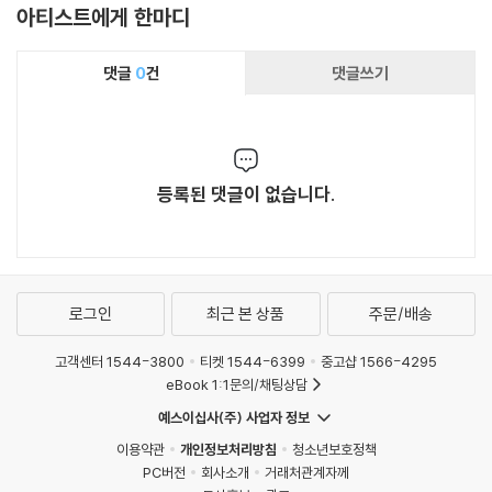
아티스트에게 한마디
s)
댓글
0
건
댓글쓰기
등록된 댓글이 없습니다.
로그인
최근 본 상품
주문/배송
고객센터 1544-3800
티켓 1544-6399
중고샵 1566-4295
eBook 1:1문의/채팅상담
예스이십사(주) 사업자 정보
이용약관
개인정보처리방침
청소년보호정책
PC버전
회사소개
거래처관계자께