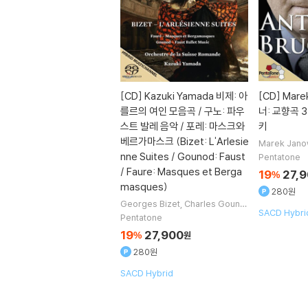
[CD]
Kazuki Yamada 비제: 아
[CD]
Mare
를르의 여인 모음곡 / 구노: 파우
너: 교향곡 
스트 발레 음악 / 포레: 마스크와
키
베르가마스크 (Bizet: L'Arlesie
Marek Jano
e de la Sui
nne Suites / Gounod: Faust
Pentatone
트라
/ Faure: Masques et Berga
19
27,
%
masques)
280원
Georges Bizet
Charles Gouno
SACD Hybrid
d
Gabriel Faure
작곡
Kazuki Ya
Pentatone
mada
지휘 외 1명
19
27,900
%
원
280원
SACD Hybrid