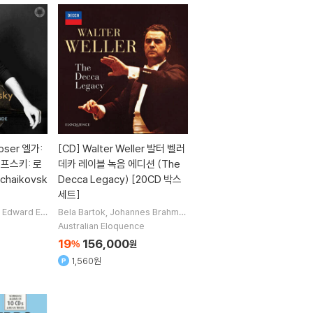
oser 엘가:
[CD]
Walter Weller 발터 벨러
코프스키: 로
데카 레이블 녹음 에디션 (The
Tchaikovsk
Decca Legacy) [20CD 박스
세트]
Edward Elg
Bela Bartok
Johannes Brahms
oser
연주
A
Edvard Grieg
Bedrich Smetana
Australian Eloquence
 1명
작곡 외 10명
19
156,000
%
원
1,560원