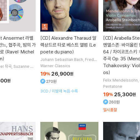
st Ansermet 라벨
[CD]
Alexandre Tharaud 알
[CD]
Arabella Ste
반느, 협주곡, 밤의 가
렉상드르 타로 베스트 앨범 (Le
멘델스존: 바이올린 
(Ravel: Michel
poete du piano)
64 / 차이코프스키:
n)
주곡 Op. 35 (Mend
Johann Sebastian Bach
Frederi
c Chopin
Sergei Rachmaninov
Tchaikovsky: Viol
Warner Classics
el
작곡
Suzanne Da
Domenico Scarlatti
작곡 외 15명
 Souzay
노래
Rober
os)
19
26,900
%
원
s
연주 외 11명
600
Felix Mendelssohn
원
270원
ikovsky
작곡
Arabel
Pentatone
her
연주
Charles Dut
3CD / 미발매 녹음 수록
19
25,300
%
원
명
260원
일시품절