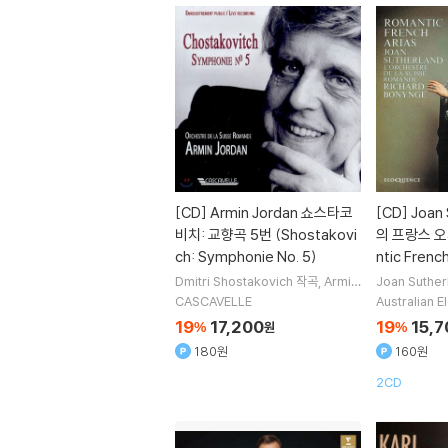
[CD]
Armin Jordan 쇼스타코
[CD]
Joan
비치: 교향곡 5번 (Shostakovi
의 프랑스 오
ch: Symphonie No. 5)
ntic French
Dmitri Shostakovich
작곡
Armin
Joan Suther
Jordan
지휘
Orchestre de la Sui
onynge
지휘
CASCAVELLE
Australian 
sse Romande
오케스트라
isse Roman
19
17,200
19
15,7
%
원
%
180원
160원
2CD