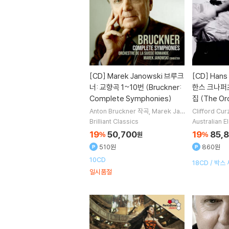
[CD]
Marek Janowski 브루크
[CD]
Hans 
너: 교향곡 1~10번 (Bruckner:
한스 크나퍼
Complete Symphonies)
집 (The Orc
Anton Bruckner
작곡
Marek Jan
Clifford Cur
owski
지휘
Orchestre de la Suis
pertsbusch
Brilliant Classics
Australian 
se Romande
오케스트라
moniker
Or
19
50,700
19
85,
%
원
%
e Romande
510원
860원
10CD
18CD / 박스
일시품절