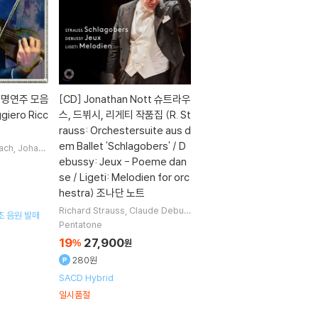
 명연주 모음
[CD]
Jonathan Nott 슈트라우
giero Ricc
스, 드뷔시, 리게티 작품집 (R. St
rauss: Orchestersuite aus d
em Ballet 'Schlagobers' / D
ach
Johann
van Beetho
ebussy: Jeux - Poeme dan
icci
연주 외 1
se / Ligeti: Melodien for orc
hestra) 조나단 노트
Richard Strauss
Claude Debus
최초 음원 발매
sy
Gyorgy Ligeti
작곡
Jonathan
Pentatone
Nott
지휘 외 1명
19
27,900
%
원
280원
SACD Hybrid
일시품절