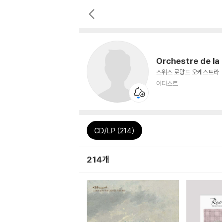
Orchestre de l
스위스 로망드 오케스트라
아티스트
CD/LP (214)
214개