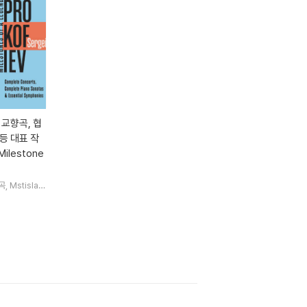
교향곡, 협
등 대표 작
Milestone
곡
Mstislav
 Starker
R
 23명