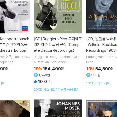
Knappertsbusch
[CD]
Ruggiero Ricci 루지에로
[CD]
빌헬름 박하우
츠부슈 관현악 녹음
리치 데카 레코딩 전집 (Compl
(Wilhelm Backhaus
hestral Edition)
ete Decca Recordings)
Recordings 1908
zon
연주
Hans Knap
Ruggiero Ricci
Friedrich Gulda
Ludwig van Beetho
지휘
Wiener Philhar
Carlo Bussotti
Julius Katchen
ng Amadeus Mozar
Eloquence
Australian Eloquence
Profil
chestre de la Suiss
연주 외 10명
Chopin
Richard Str
800
19
154,400
19
54,500
원
%
원
%
원
오케스트라 외 4명
9명
1,540원
550원
10.0
(
1
)
 세트
10CD / 박스 세트
20CD 박스세트 / 미공개 녹음 포함