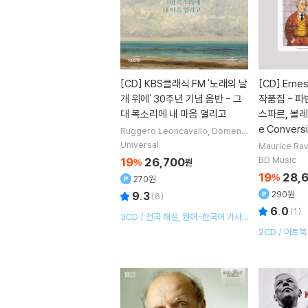
[CD]
KBS클래식 FM '노래의 날
[CD]
Erne
개 위에' 30주년 기념 음반 - 그
작품집 - 파
대 목소리에 내 마음 열리고
스파르, 볼레로 
e Conversi
Ruggero Leoncavallo
Domenic
o Scarlatti
Paolo Tosti
Wolfgan
Universal
Maurice Rav
g Amadeus Mozart
작곡 외 118명
nco
Gerard
BD Music
19
26,700
%
원
t Casadesu
19
28,
%
270원
290원
9.3
(
6
)
6.0
(
1
)
3CD / 전곡 해설, 원어-한국어 가사
포함
2CD / 아트북