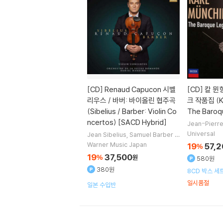
[CD]
Renaud Capucon 시벨
[CD]
칼 뮌
리우스 / 바버: 바이올린 협주곡
크 작품집 (Ka
(Sibelius / Barber: Violin Co
The Baroq
ncertos) [SACD Hybrid]
Jean-Pierr
nett
Reinho
Universal
Jean Sibelius
Samuel Barber
작
ournier
연주 
곡
Renaud Capucon
연주
Daniel
Warner Music Japan
19
57,
%
Harding
지휘 외 1명
19
37,500
%
원
580원
380원
8CD 박스 세트
박스 패키지
일시품절
일본 수입반