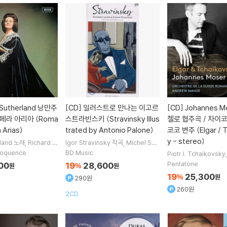
 Sutherland 낭만주
[CD]
일러스트로 만나는 이고르
[CD]
Johannes M
페라 아리아 (Roma
스트라빈스키 (Stravinsky Illus
첼로 협주곡 / 차이
 Arias)
trated by Antonio Palone)
코코 변주 (Elgar / 
y - stereo)
land
노래
Richard B
Igor Stravinsky
작곡
Michel Sen
Orchestre de la Su
echal
Hugues Cuenod
Heinz R
Eloquence
BD Music
Piotr I. Tchaikovsky
de
오케스트라
ehfuss
노래 외 7명
ar
작곡
Johannes M
Pentatone
00
19
28,600
원
%
원
ndrew Manze
지휘 외
19
25,300
%
원
290원
260원
2CD