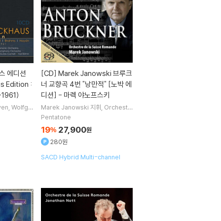
스 에디션
[CD]
Marek Janowski 브루크
 Edition :
너 교향곡 4번 "낭만적" [노박 에
-1961)
디션] - 마렉 야노프스키
ven
Wolfga
Marek Janowski
지휘
Orchestr
t
Frederic
e de la Suisse Romande
오케스
Pentatone
auss
작곡 외
트라
19
27,900
%
원
280원
SACD Hybrid Multi-channel