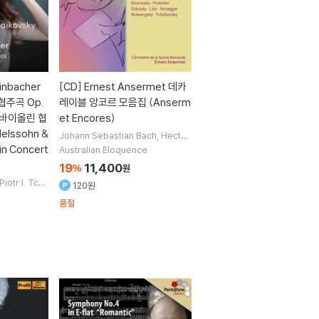
inbacher
[CD]
Ernest Ansermet 데카
협주곡 Op.
레이블 앙코르 모음집 (Anserm
 바이올린 협
et Encores)
elssohn &
Johann Sebastian Bach
Hector
Berlioz
Emmanuel Chabrier
M
in Concert
Australian Eloquence
aurice Ravel
작곡 외 6명
19
11,400
%
원
Piotr I. Tcha
120원
la Steinbac
품절
oit
지휘 외 1