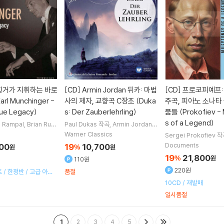
힝거가 지휘하는 바로
[CD]
Armin Jordan 뒤카: 마법
[CD]
프로코피예프: 
rl Munchinger -
사의 제자, 교향곡 C장조 (Duka
주곡, 피아노 소나타 
ue Legacy)
s: Der Zauberlehrling)
품들 (Prokofiev - 
s of a Legend)
e Rampal
Brian Run
Paul Dukas
작곡
Armin Jordan
ld Barchet
Pierre F
지휘
Orchestre de la Suisse Ro
Warner Classics
Sergei Prokofiev
작
외 5명
mande
Nouvel Orchestre Philh
Rostropovich
Janos
Documents
200
19
10,700
원
%
원
armonique
오케스트라
uggiero Ricci
연주 외
19
21,800
%
원
110원
220원
 / 한정반 / 고급 아웃
품절
10CD / 재발매
일시품절
1
2
3
4
5