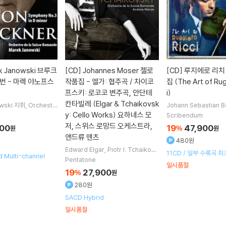
k Janowski 브루크
[CD]
Johannes Moser 첼로
[CD]
루지에로 리치
3번 - 마렉 야노프스
작품집 - 엘가: 협주곡 / 차이코
집 (The Art of Rug
프스키: 로코코 변주곡, 안단테
i)
칸타빌레 (Elgar & Tchaikovsk
wski
지휘
Orchestr
Johann Sebastian B
sse Romande
오케스
es Brahms
Ludwig 
y: Cello Works) 요하네스 모
Scribendum
ven
작곡
Ruggiero R
저, 스위스 로망드 오케스트라,
900
19
47,900
원
%
원
3명
앤드류 맨츠
480원
Edward Elgar
Piotr I. Tchaikovs
11CD / 일부 수록곡 
 Multi-channel
ky
작곡
Johannes Moser
연주
A
Pentatone
일시품절
ndrew Manze
지휘 외 1명
19
27,900
%
원
280원
SACD Hybrid
일시품절