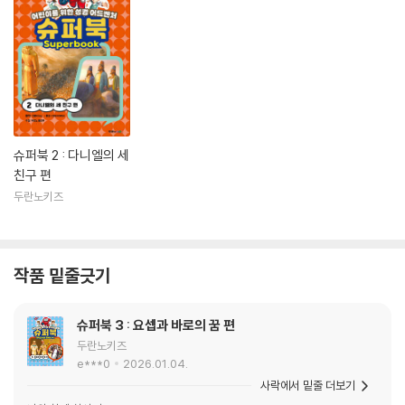
슈퍼북 2 : 다니엘의 세
친구 편
두란노키즈
작품 밑줄긋기
슈퍼북 3 : 요셉과 바로의 꿈 편
두란노키즈
e***0
2026.01.04.
사락에서 밑줄 더보기