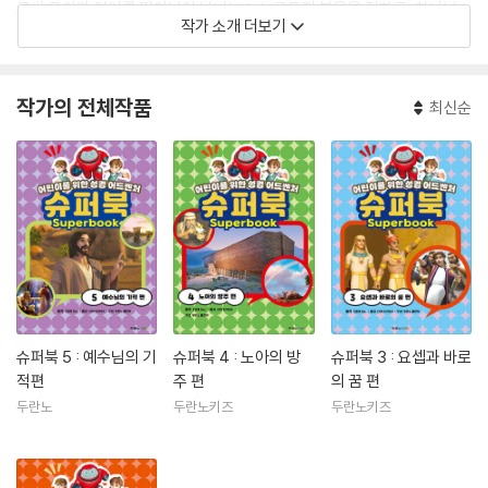
로써 국경과 언어를 뛰어넘어 남녀노소 누구든지 복음을 접하고, 하나님
작가 소개 더보기
나라의 질서가 그들 삶의 기준으로 건강하게 세워지도록 돕고 있다.
superbook.cbn.com
www.youtube.com/@SuperbookTV
작가의 전체작품
최신순
슈퍼북 5 : 예수님의 기
슈퍼북 4 : 노아의 방
슈퍼북 3 : 요셉과 바로
적편
주 편
의 꿈 편
두란노
두란노키즈
두란노키즈