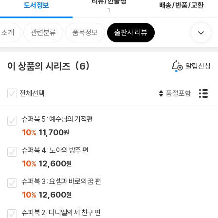
리뷰/한줄평
도서정보
배송/반품/교환
1
 소개
관련분류
품목정보
출판사 리뷰
이 상품의 시리즈
6
알림신청
전체선택
품절포함
슈퍼북 5 : 예수님의 기적편
10
11,700
%
원
슈퍼북 4 : 노아의 방주 편
10
12,600
%
원
슈퍼북 3 : 요셉과 바로의 꿈 편
10
12,600
%
원
슈퍼북 2 : 다니엘의 세 친구 편