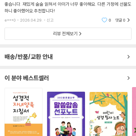
을 향한 하나님의 계획은 뜻밖의 놀라운 방법으로 이루어진다. 어떻게 하
좋습니다. 재밌게 술술 읽혀서 아이가 너무 좋아해요. 다른 가정에 선물도
면 우리 계획보다 하나님의 계획이 더 좋으며 하나님이 모든 것을 합력해
하니 좋아했어요.추천합니다!
선을 이루심을 믿을 수 있을까? 요셉은 예기치 못한 어려움을 당할 때도 하
e***0
2026.04.29.
신고
0
댓글
0
나님을 신뢰했고 맡은 일에 성실했으며 자기를 괴롭힌 사람들을 용서했다.
하나님은 그런 요셉을 통해 많은 생명을 구하셨다. 모든 일이 자기 뜻대로
리뷰 전체보기
안 될 때도 하나님과 함께했던 요셉의 삶 속으로, 사랑하는 우리 아이들을
초대하라. 선하신 하나님의 계획에 대한 기대감으로 충만해지리라.
배송/반품/교환 안내
이 책에서는 고난 중에도 하나님의 섭리를 신뢰한 요셉의 인생, 요셉과 늘
함께하시고 그를 통해 선한 일을 행하신 하나님의 구원 역사가 흥미진진하
게 펼쳐진다. 암송 성경 구절과 기도, 퀴즈와 활동 자료 등은 어린이들이 요
이 분야 베스트셀러
셉의 인생 여정에 참여하는 통로가 된다. 『슈퍼북 시리즈』는 흥미로운 성
경 이야기, 성경과 관련된 배경 지식, 묵상하고 실천할 교훈을 골고루 담은
성경 학습 만화로서, 다음 세대에게 참된 성경적 믿음을 가르치기 원하는
가정과 교회학교에 든든한 동역자요 유용한 도구로서 부족함이 없다.