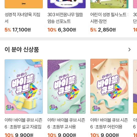
성경적 자녀양육 지침
303 비전꿈나무 말씀
어린이 성경 필사 노트 :
3
서
암송 선포노트
시편·잠언
단
5
17,100
10
6,300
5
2,850
1
%
%
%
원
원
원
이 분야 신상품
아하! 바이블 큐브 시즌
아하! 바이블 큐브 시즌
아하! 바이블 큐브 시즌
아
6 : 초등부 설교 자료집
6 : 초등부 교사용
6 : 초등부 어린이용
6
10
9,900
10
9,000
10
9,000
1
%
%
%
원
원
원