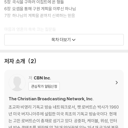
5장. 곡식을 구하러 이집트에 온 형들
6장. 요셉을 통해 구원 계획을 이루신 하나님
7장. 하나님의 계획을 끝까지 신뢰하는 믿음
마음과 영혼이 쑥쑥 크는 질문들
요셉과 예수 그리스도
목차 더보기
퍼즐 맞추기
저자 소개
2
저
CBN Inc.
관심작가 알림신청
The Christian Broadcasting Network, Inc.
초교파 비영리 기독교 방송 네트워크로서, 팻 로버트슨 박사가 1960
년 미국 버지니아주에 설립한 미국 최초의 기독교 방송국이다. 현재
는 고든 로버트슨이 총재로 섬기고 있다. 공중파, 케이블, 위성, 인터
넷 방송 콘텐츠를 제작해 약 76개 언어권에 있는 154개 국가에 복음