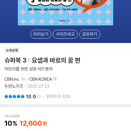
미리보기
사이즈비교
공유하기
소득공제
슈퍼북 3 : 요셉과 바로의 꿈 편
어린이를 위한 성경 어드벤처
CBN Inc.
저
CBN KOREA
역
두란노키즈
2025.07.23.
10.0
판매지수
630
1
14,000
원
10
12,600