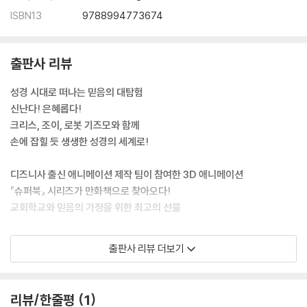
ISBN13
9788994773674
출판사 리뷰
성경 시대로 떠나는 믿음의 대탐험
신난다! 은혜롭다!
크리스, 조이, 로봇 기즈모와 함께
손에 잡힐 듯 생생한 성경의 세계로!
디즈니사 출신 애니메이션 제작 팀이 참여한 3D 애니메이션
『슈퍼북』 시리즈가 만화책으로 찾아오다!
교회학교와 믿음의 가정을 위한 최고의 선물
★성경 만화 ★성경 배경 지식 ★묵상과 토론 질문
출판사 리뷰 더보기
★말씀 암송 ★기도 ★퀴즈 ★퍼즐 맞추기
1981년에 일본 선교를 위해 2D 애니메이션으로 시작된 『슈퍼북 시리즈』
리뷰/한줄평
1
는 2000년대에 들어서면서 디즈니사 출신 애니메이터들과 성경학자들이