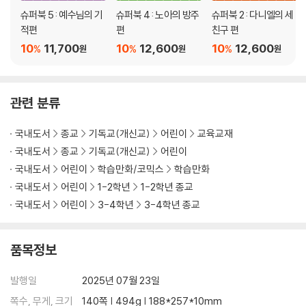
슈퍼북 5 : 예수님의 기
슈퍼북 4 : 노아의 방주
슈퍼북 2 : 다니엘의 세
적편
편
친구 편
10
11,700
10
12,600
10
12,600
%
%
%
원
원
원
관련 분류
국내도서
종교
기독교(개신교)
어린이
교육교재
국내도서
종교
기독교(개신교)
어린이
국내도서
어린이
학습만화/코믹스
학습만화
국내도서
어린이
1-2학년
1-2학년 종교
국내도서
어린이
3-4학년
3-4학년 종교
품목정보
발행일
2025년 07월 23일
쪽수, 무게, 크기
140쪽 | 494g | 188*257*10mm