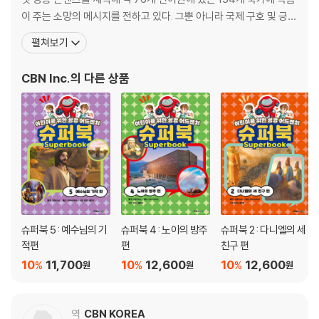
이 주는 소망의 메시지를 전하고 있다. 그뿐 아니라 국제 구호 및 긍휼
사역 등 다양한 영역에서 활발하게 사역을 펼치고 있다. 매스미디어
펼쳐보기
와 교육을 전략적으로 선용함으로써 국경과 언어를 뛰어넘어 남녀노
소 누구든지 복음을 접하고, 하나님 나라의 질서가 그들 삶의 기준으
CBN Inc.
의 다른 상품
로 건강하게 세워지도록 돕고 있다. superb
슈퍼북 5 : 예수님의 기
슈퍼북 4 : 노아의 방주
슈퍼북 2 : 다니엘의 세
적편
편
친구 편
10
11,700
10
12,600
10
12,600
%
%
%
원
원
원
역
CBN KOREA