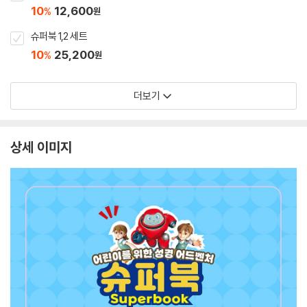
10
12,600
%
원
슈퍼북 1,2 세트
10
25,200
%
원
더보기
상세 이미지