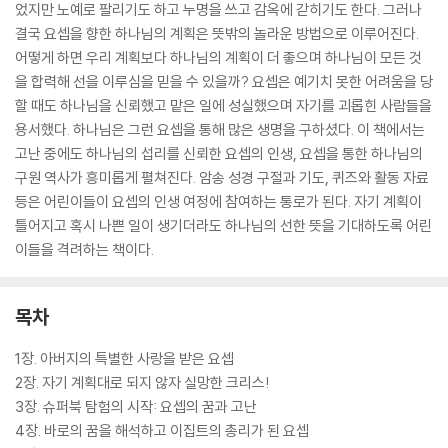
었지만 노예로 팔리기도 하고 누명을 쓰고 감옥에 갇히기도 한다. 그러나
결국 요셉을 향한 하나님의 계획은 뜻밖의 놀라운 방법으로 이루어진다.
어떻게 하면 우리 계획보다 하나님의 계획이 더 좋으며 하나님이 모든 것
을 합력해 선을 이루심을 믿을 수 있을까? 요셉은 예기치 못한 어려움을 당
할 때도 하나님을 신뢰했고 맡은 일에 성실했으며 자기를 괴롭힌 사람들을
용서했다. 하나님은 그런 요셉을 통해 많은 생명을 구하셨다. 이 책에서는
고난 중에도 하나님의 섭리를 신뢰한 요셉의 인생, 요셉을 통한 하나님의
구원 역사가 흥미롭게 펼쳐진다. 암송 성경 구절과 기도, 퀴즈와 활동 자료
등은 어린이들이 요셉의 인생 여정에 참여하는 통로가 된다. 자기 계획이
틀어지고 혹시 나쁜 일이 생기더라도 하나님의 선한 뜻을 기대하도록 어린
이들을 격려하는 책이다.
목차
1장. 아버지의 특별한 사랑을 받은 요셉
2장. 자기 계획대로 되지 않자 실망한 크리스!
3장. 슈퍼북 탐험의 시작: 요셉의 꿈과 고난
4장. 바로의 꿈을 해석하고 이집트의 총리가 된 요셉