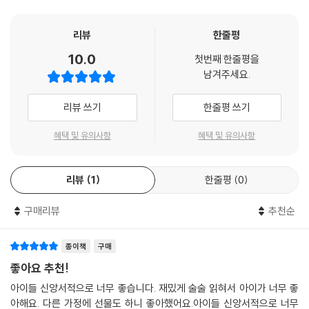
협력해 3D 애니메이션으로 재탄생했고, 지금까지 전 세계 누적 시청자 5
억 명이라는 놀라운 기록을 달성했다. 현재 세계적으로 가장 영향력 있는
리뷰
한줄평
성경 애니메이션 시리즈물이라고 할 수 있다. 『슈퍼북 시리즈』는 ‘시간 여
10.0
첫번째 한줄평을
행’이라는 상황 설정 안에서 어린이들 눈높이에 맞춰 성경 이야기를 각색
남겨주세요.
한다. 에피소드마다 시리즈의 주인공인 크리스와 조이, 로봇 기즈모는 어
린이들이 일상에서 겪을 법한 다양한 문제와 마주한다. 이들이 갈등하며
리뷰 쓰기
한줄평 쓰기
해결책을 고민하는 순간, 슈퍼북이 나타나 생생한 성경의 현장으로 이들을
초대한다. 세 친구는 성경 시대로 들어가 성경 인물들을 직접 만나, 그들이
혜택 및 유의사항
혜택 및 유의사항
하나님 안에서 문제를 해결하는 과정을 함께 경험한다. 그런 뒤 다시 현실
로 돌아와 슈퍼북 탐험에서 얻은 깨달음을 통해 그동안 고민하던 문제를
리뷰
1
한줄평
0
하나님 말씀에 순종해 풀어 나간다.
구매리뷰
추천순
내 뜻대로 되지 않고 나쁜 일이 생겨도 실망하지 않고
나를 복의 통로로 삼으실 하나님의 계획을 믿다!
종이책
구매
슈퍼북 3권 『요셉과 바로의 꿈』은 성경 창세기 37장, 39-45장 현장으로
좋아요 추천!
떠나는 시간 여행기다. 요셉은 지도자가 되는 꿈을 두 번이나 꾸었지만 노
아이들 신앙서적으로 너무 좋습니다. 재밌게 술술 읽혀서 아이가 너무 좋
예로 팔리기도 하고 누명을 쓰고 감옥에 갇히기도 한다. 그러나 결국 요셉
아해요. 다른 가정에 선물도 하니 좋아했어요.아이들 신앙서적으로 너무