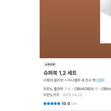
소득공제
슈퍼북 1,2 세트
다윗과 골리앗 + 다니엘의 세 친구 편
2권
두란노 출판부
구성
CBN KOREA
역
CBN l
두란노키즈
2025.04.23.
10.0
29