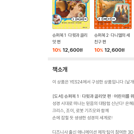
슈퍼북 1 : 다윗과 골리
슈퍼북 2 : 다니엘의 세
앗 편
친구 편
10
12,600
10
12,600
%
%
원
원
책소개
이 상품은 YES24에서 구성한 상품입니다.(낱개 
[도서] 슈퍼북 1 : 다윗과 골리앗 편 : 어린이를
성경 시대로 떠나는 믿음의 대탐험 신난다! 은혜
크리스, 조이, 로봇 기즈모와 함께
손에 잡힐 듯 생생한 성경의 세계로!
디즈니사 출신 애니메이션 제작 팀이 참여한 3