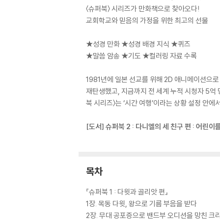
〈슈퍼북〉 시리즈가 만화책으로 찾아오다!
교회학교와 믿음의 가정을 위한 최고의 선물
★성경 만화 ★성경 배경 지식 ★퀴즈
★말씀 암송 ★기도 ★컬러링 자료 수록
1981년에 일본 선교를 위해 2D 애니메이션으
재탄생했고, 지금까지 전 세계 누적 시청자 5억
북 시리즈〉는 ‘시간 여행’이라는 상황 설정 안에
[도서] 슈퍼북 2 : 다니엘의 세 친구 편 : 어린
목차
『슈퍼북 1 : 다윗과 골리앗 편』
1장. 목동 다윗, 왕으로 기름 부음을 받다
2장. 무대 공포증으로 밴드부 오디션을 망친 크