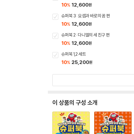
10
12,600
%
원
슈퍼북 3 : 요셉과 바로의 꿈 편
10
12,600
%
원
슈퍼북 2 : 다니엘의 세 친구 편
10
12,600
%
원
슈퍼북 1,2 세트
10
25,200
%
원
이 상품의 구성 소개