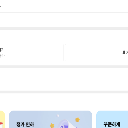
.
팔기
내 
불가