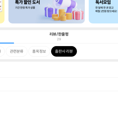
리뷰/한줄평
29
차
관련분류
품목정보
출판사 리뷰