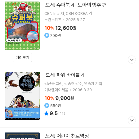
슈퍼북 4 : 노아의 방주 편
[도서]
CBN Inc.
저
CBN KOREA
역
두란노키즈
2025.8.27.
10
12,600
%
원
700원
미리보기
파워 바이블 4
[도서]
김신중
그림
김종혁
감수
염숙자
기획
미래엔아이세움
2006.8.30.
10
9,900
%
원
550원
9.5
(
11
)
어린이 천로역정
[도서]