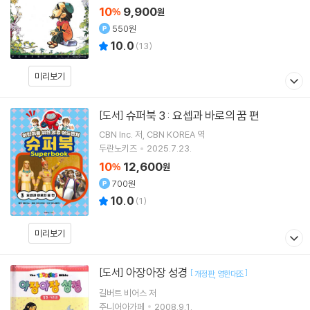
10
9,900
%
원
550원
10.0
(
13
)
미리보기
슈퍼북 3 : 요셉과 바로의 꿈 편
[도서]
CBN Inc.
저
CBN KOREA
역
두란노키즈
2025.7.23.
10
12,600
%
원
700원
10.0
(
1
)
미리보기
아장아장 성경
[도서]
[
]
개정판
영한대조
길버트 비어스
저
주니어아가페
2008.9.1.