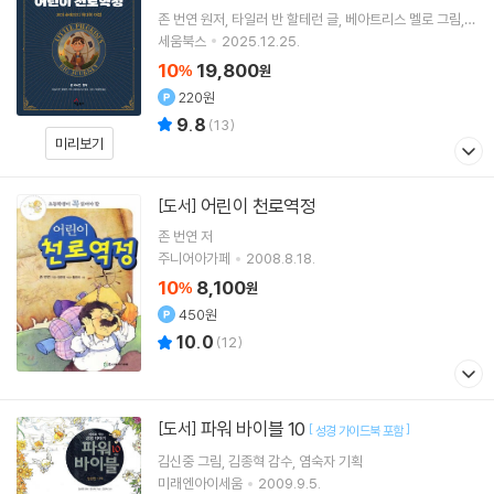
존 번연
원저
타일러 반 할테런
글
베아트리스 멜로
그림
박광영
역
세움북스
2025.12.25.
10
19,800
%
원
220원
9.8
(
13
)
미리보기
어린이 천로역정
[도서]
존 번연
저
주니어아가페
2008.8.18.
10
8,100
%
원
450원
10.0
(
12
)
파워 바이블 10
[도서]
[
]
성경 가이드북 포함
김신중
그림
김종혁
감수
염숙자
기획
미래엔아이세움
2009.9.5.