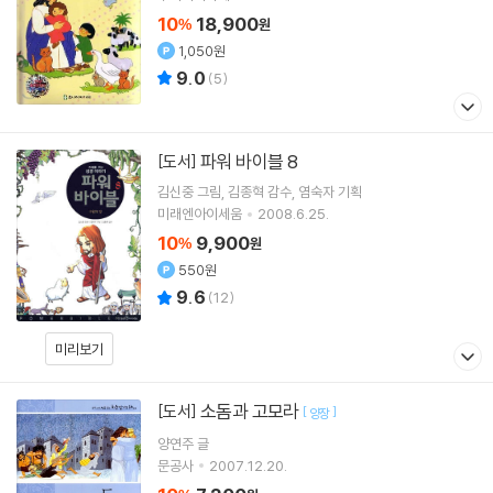
10
18,900
%
원
1,050원
9.0
(
5
)
파워 바이블 8
[도서]
김신중
그림
김종혁
감수
염숙자
기획
미래엔아이세움
2008.6.25.
10
9,900
%
원
550원
9.6
(
12
)
미리보기
소돔과 고모라
[도서]
[
]
양장
양연주
글
문공사
2007.12.20.