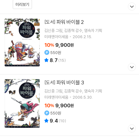
미리보기
파워 바이블 2
[도서]
김신중
그림
김종혁
감수
염숙자
기획
미래엔아이세움
2006.2.15.
10
9,900
%
원
550원
8.7
(
15
)
파워 바이블 3
[도서]
김신중
그림
김종혁
감수
염숙자
기획
미래엔아이세움
2006.5.30.
10
9,900
%
원
550원
9.4
(
10
)