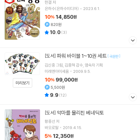
한결 저
은하수(은하수미디어)
2023.6.1.
10
14,850
%
원
820원
10.0
(
3
)
파워 바이블 1~10권 세트
[도서]
[
]
국문판
김신중
그림
김종혁
감수
염숙자
기획
미래엔아이세움
2009.9.5.
10
99,000
%
원
미리보기
5,500원
9.9
(
12
)
악마를 물리친 베네딕토
[도서]
황중선
저
바오로딸
2019.4.15.
5
12,350
%
원