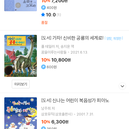
10
7,200
%
원
400원
10.0
(
1
)
품절
가자! 신비한 공룡의 세계로!
[도서]
[
]
양장
개정판
폴 테일러
저
송지윤
역
꿈을이루는사람들
2021.6.13.
10
10,800
%
원
600원
미리보기
신나는 어린이 복음성가 피아노
[도서]
남주희 저
삼호뮤직(삼호출판사)
2001.7.31.
10
6,300
%
원
350원