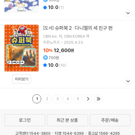
10.0
(
1
)
슈퍼북 2 : 다니엘의 세 친구 편
[도서]
CBN Inc.
저
CBN KOREA
역
두란노키즈
2025.4.23.
10
12,600
%
원
700원
10.0
(
10
)
미리보기
1
2
3
4
5
로그인
최근 본 상품
주문/배송
고객센터 1544-3800
티켓 1544-6399
중고샵 1566-4295