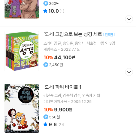
260원
10.0
(
1
)
그림으로 보는 성경 세트
[도서]
[
]
전5권
스카이엠
글
송영훈
홍연시
최호정
그림 외 3명
계림북스
2022.7.15.
10
44,100
%
원
2,450원
파워 바이블 1
[도서]
김신중
그림
김종혁
감수
염숙자
기획
미래엔아이세움
2005.12.25.
10
9,900
%
원
550원
9.6
(
24
)