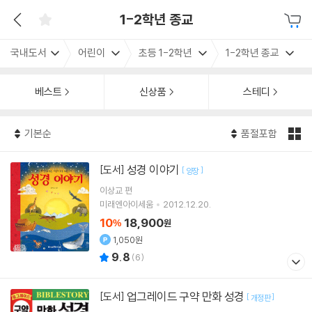
1-2학년 종교
국내도서
어린이
초등 1-2학년
1-2학년 종교
베스트
신상품
스테디
기본순
품절포함
성경 이야기
[도서]
[
]
양장
이상교 편
미래엔아이세움
2012.12.20.
10
18,900
%
원
1,050원
9.8
(
6
)
업그레이드 구약 만화 성경
[도서]
[
]
개정판