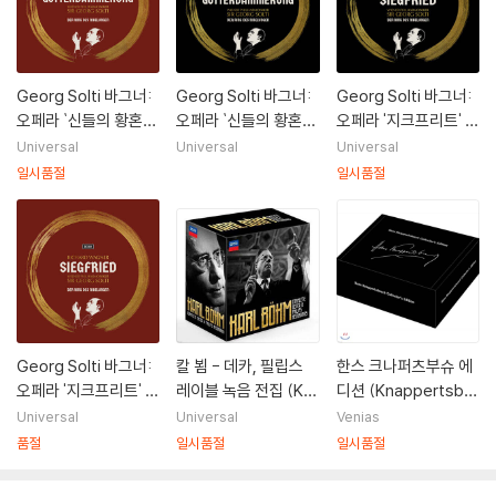
Georg Solti 바그너:
Georg Solti 바그너:
Georg Solti 바그너:
오페라 `신들의 황혼`
오페라 `신들의 황혼`
오페라 '지크프리트' -
(Wagner: Gotterda
(Wagner: Gotterda
게오르그 솔티 (Wagn
Universal
Universal
Universal
mmerung) [6LP]
mmerung)
er: Siegfried)
일시품절
일시품절
Georg Solti 바그너:
칼 뵘 - 데카, 필립스
한스 크나퍼츠부슈 에
오페라 '지크프리트' -
레이블 녹음 전집 (Kar
디션 (Knappertsbu
게오르그 솔티 (Wagn
l Bohm - Complete
sch Collector’s Edit
Universal
Universal
Venias
er: Siegfried) [5L
Decca, Philips Rec
ion)
품절
일시품절
일시품절
P]
ordings)