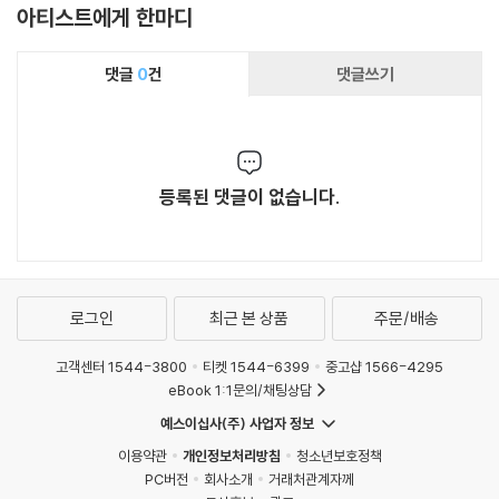
아티스트에게 한마디
댓글
0
건
댓글쓰기
등록된 댓글이 없습니다.
로그인
최근 본 상품
주문/배송
고객센터 1544-3800
티켓 1544-6399
중고샵 1566-4295
eBook 1:1문의/채팅상담
예스이십사(주) 사업자 정보
이용약관
개인정보처리방침
청소년보호정책
PC버전
회사소개
거래처관계자께