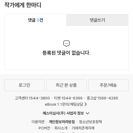
작가에게 한마디
댓글
0
건
댓글쓰기
등록된 댓글이 없습니다.
로그인
최근 본 상품
주문/배송
고객센터 1544-3800
티켓 1544-6399
중고샵 1566-4295
eBook 1:1문의/채팅상담
예스이십사(주) 사업자 정보
이용약관
개인정보처리방침
청소년보호정책
PC버전
회사소개
거래처관계자께