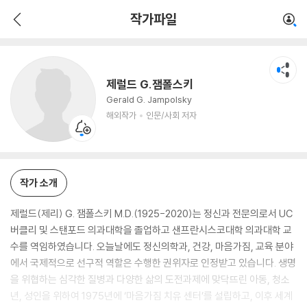
제럴드 G.잼폴스키
작가파일
해외작가
인문/사회 저자
제럴드 G.잼폴스키
Gerald G. Jampolsky
해외작가
인문/사회 저자
작가 소개
제럴드(제리) G. 잼폴스키 M.D.(1925-2020)는 정신과 전문의로서 UC
버클리 및 스탠포드 의과대학을 졸업하고 샌프란시스코대학 의과대학 교
수를 역임하였습니다. 오늘날에도 정신의학과, 건강, 마음가짐, 교육 분야
에서 국제적으로 선구적 역할은 수행한 권위자로 인정받고 있습니다. 생명
을 위협하는 심각한 질병과 다양한 삶의 도전과제에 맞닥뜨린 아동, 청소
년, 성인을 위하여 1975년에 ‘마음가짐 치유 센터’를 설립하고, 이후 세계