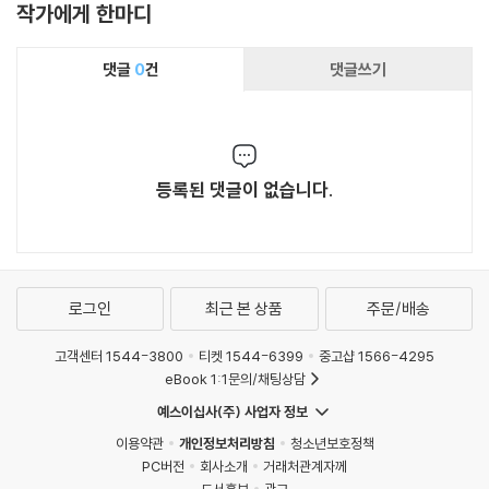
작가에게 한마디
댓글
0
건
댓글쓰기
등록된 댓글이 없습니다.
로그인
최근 본 상품
주문/배송
고객센터 1544-3800
티켓 1544-6399
중고샵 1566-4295
eBook 1:1문의/채팅상담
예스이십사(주) 사업자 정보
이용약관
개인정보처리방침
청소년보호정책
PC버전
회사소개
거래처관계자께
도서홍보
광고