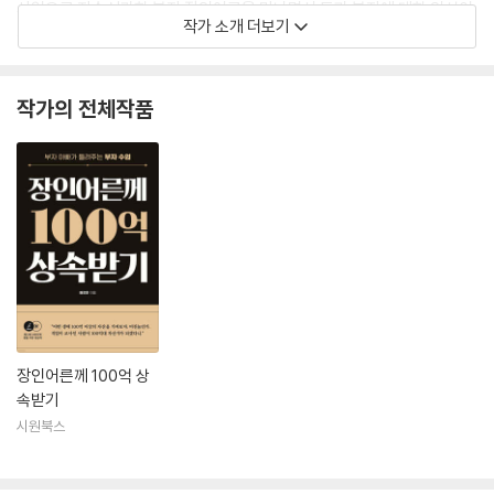
사업으로 자수성가한 부자 장인어른을 만나면서 돈과 부자에 대한 인식이
작가 소개 더보기
완전히 뒤바뀌고 말았다. 안정적인 직업의 대명사인 교사를 그만두고 삼십
대 끝자락에 개인사업자가 되었다. 자영업자를 넘어선 기업가가 되기를 꿈
꾸며 하루하루 우물을 파고 있다.
작가의 전체작품
평범한 삶을 살아왔고, 살고 있다고 생각했는데 경험담을 이야기하면 다들
흥미로워했다. 삶의 궤적이 대단히 기이하지도 않았지만, 마냥 평범하지도
않은 모양이라고만 여겼다. 살아온 이야기를 브런치스토리를 통해 공유했
는데 뜻밖에도 많은 사람이 공감해주고 응원해주었다. 수학 교사인데 글을
잘 쓴다는 칭찬을 듣기도 했다. 고등학교 교사로 근무하면서 질리도록 작
성한 학교생활기록부가 글쓰기에 많은 도움이 된 것 같다.
언젠가 내 책을 출간하고 싶다는 아득한 꿈이 있었는데 브런치스토리의 브
런치북 출판 프로젝트 덕분에 현실이 되었다. 그러나 첫 책이 돈에 관한 이
장인어른께 100억 상
야기일 줄은 전혀 예상하지 못했다.
속받기
시원북스
돈에 관해 서쪽을 향해 걸어가고 있었는데 방향을 180도 틀어 동쪽으로 걸
어야 한다고 일러주는 장인어른을 만났다. 이 책은 그 배움의 과정에 대한
기록이다. 장인어른과의 만남이 없었다면 이 책도 없었을 것이다.