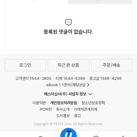
등록된 댓글이 없습니다.
로그인
최근 본 상품
주문/배송
고객센터 1544-3800
티켓 1544-6399
중고샵 1566-4295
eBook 1:1문의/채팅상담
예스이십사(주) 사업자 정보
이용약관
개인정보처리방침
청소년보호정책
PC버전
회사소개
거래처관계자께
도서홍보
광고
Copyright © YES24 Corp. All Rights Reserved.
MATOM6