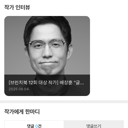
작가 인터뷰
브런치 스토리 @janumapa
[브런치북 12회 대상 작가] 배장훈 “글은
인생이라는 피사체를 가장 선명하게
2025.08.04.
기록할 수 있는 도구라고 믿습니다”
작가에게 한마디
댓글
0
건
댓글쓰기