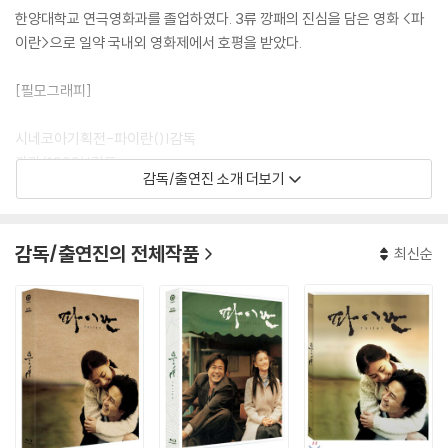
한양대학교 연극영화과를 졸업하였다. 3류 깡패의 진심을 담은 영화 <파
이란>으로 일약 국내외 영화제에서 호평을 받았다.
[필모그래피]
시네코아기획전-파이란()|감독
카라(1999)|감독
감독/출연진 소개 더보기
파이란(2001)|감독
역도산(2004)|감독
역도산(2004)|각본
감독/출연진의 전체작품
최신순
우리들의 행복한 시간(2006)|감독