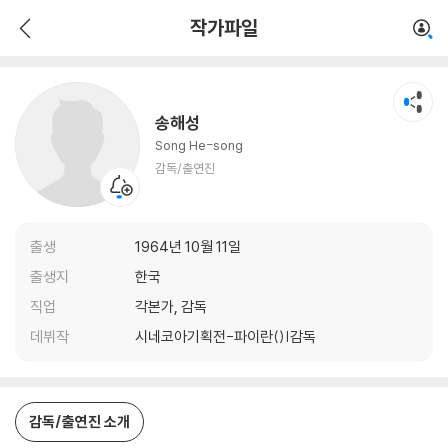
송해성
작가파일
감독/출연진
송해성
Song He-song
감독/출연진
출생
1964년 10월 11일
출생지
한국
직업
각본가, 감독
데뷔작
시네코아기획전-파이란()|감독
감독/출연진 소개