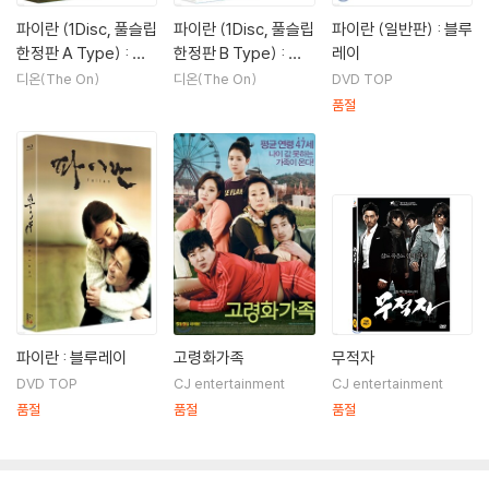
파이란 (1Disc, 풀슬립
파이란 (1Disc, 풀슬립
파이란 (일반판) : 블루
한정판 A Type) : 블
한정판 B Type) : 블
레이
루레이
루레이
디온(The On)
디온(The On)
DVD TOP
품절
파이란 : 블루레이
고령화가족
무적자
DVD TOP
CJ entertainment
CJ entertainment
품절
품절
품절