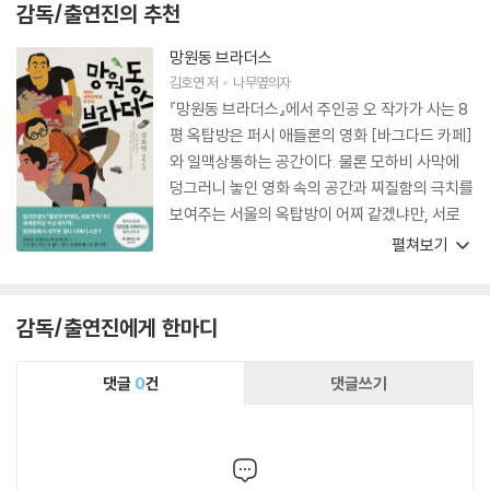
감독/출연진의 추천
망원동 브라더스
김호연
저
나무옆의자
『망원동 브라더스』에서 주인공 오 작가가 사는 8
평 옥탑방은 퍼시 애들론의 영화 [바그다드 카페]
와 일맥상통하는 공간이다. 물론 모하비 사막에
덩그러니 놓인 영화 속의 공간과 찌질함의 극치를
보여주는 서울의 옥탑방이 어찌 같겠냐만, 서로
를 이해하고 끌어안아 그 공간을 사랑이 충만한
펼쳐보기
지상 최대의 낙원으로 만들어가려는 따뜻한 시선
은 각기 다른 공간을 완벽하게 같은 곳으로 착각
하게 만든다. 소설 속 인물들은 찌질하다 못해 사
감독/출연진에게 한마디
랑스럽다! 그들이 펼치는 긍정적 삶의 태도는 ‘세
상은 살 만한 가치가 있는가’란 비관적인 질문에
댓글
0
건
댓글쓰기
답하듯, 서로를 보듬어주고 살다 보면 그 삶 또한
충분히 살아갈 가치가 있지 않은가를 웃음을 통해
증명해내고 있다. 그래서 좋다. 작가의 따뜻한 시
선이 소설을 의미 있게 만들어내고 있다. 다들 웃