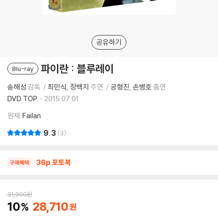
공유하기
파이란 : 블루레이
Blu-ray
송해성
감독
최민식
장백지
주연
공형진
손병호
출연
DVD TOP
2015.07.01.
원제
Failan
9.3
3
36p 포토북
구매혜택
31,900
원
10
28,710