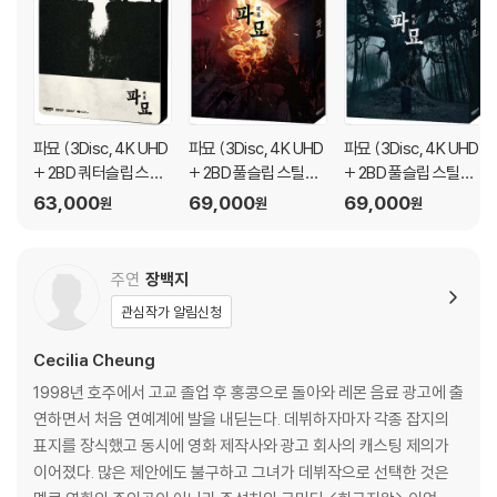
파묘 (3Disc, 4K UHD
파묘 (3Disc, 4K UHD
파묘 (3Disc, 4K UHD
+ 2BD 쿼터슬립 스틸
+ 2BD 풀슬립 스틸북
+ 2BD 풀슬립 스틸북
북) : 블루레이
B Ver) : 블루레이
A Ver) : 블루레이
63,000
69,000
69,000
원
원
원
주연
장백지
관심작가 알림신청
Cecilia Cheung
1998년 호주에서 고교 졸업 후 홍콩으로 돌아와 레몬 음료 광고에 출
연하면서 처음 연예계에 발을 내딛는다. 데뷔하자마자 각종 잡지의
표지를 장식했고 동시에 영화 제작사와 광고 회사의 캐스팅 제의가
이어졌다. 많은 제안에도 불구하고 그녀가 데뷔작으로 선택한 것은