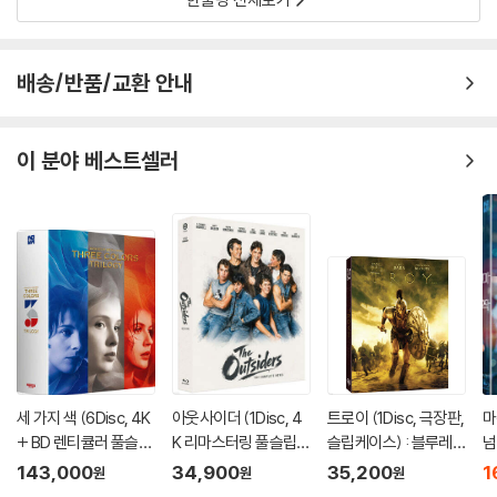
배송/반품/교환 안내
이 분야 베스트셀러
세 가지 색 (6Disc, 4K
아웃사이더 (1Disc, 4
트로이 (1Disc, 극장판,
마
+ BD 렌티큘러 풀슬립
K 리마스터링 풀슬립) :
슬립케이스) : 블루레
넘
트릴로지 박스 한정판)
블루레이
이
:
143,000
34,900
35,200
1
원
원
원
: 블루레이