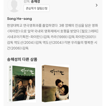
며, ODD 사용으로 인한 재생 불량의 경우 교환 시에도 동일한 오류가 발
감독
송해성
생할 수 있음을 알려드립니다.
관심작가 알림신청
※ 디스크 외관 불량
Song He-song
디스크에 미세한 잔 흠집이 남아있거나 인쇄 면이 깨끗하지 않은 경우가
한양대학교 연극영화과를 졸업하였다. 3류 깡패의 진심을 담은 영화
있으며, 상품의 불량이 아닙니다. 단, 재생에 이상이 있는 경우에는 불량으
<파이란>으로 일약 국내외 영화제에서 호평을 받았다.[필모그래피]
로 인한 반품/교환이 가능합니다.
시네코아기획전-파이란()|감독 카라(1999)|감독 파이란(2001)|
감독 역도산(2004)|감독 역도산(2004)|각본 우리들의 행복한 시
※ 교환/반품 안내
간(2006)|감독
1) 불량으로 인한 교환/반품 요청 시에는 불량 확인을 위해 개봉 시의 동영
상을 요청할 수 있으며, 동영상이 없는 경우 교환/반품이 제한될 수 있습니
송해성
의 다른 상품
다.
관련 사진과 동영상 및 재생 기기 모델명을 첨부하여 첨부하여 고객센터에
문의 바랍니다.
2) 사양 오인지, 오 구매, 변심 사유로의 반품은 제품 개봉 전에만 운임비
부담 후 처리 가능합니다.
3) 스틸북 한정판, 초회 한정판의 경우 제작 수량이 한정되어 있고, 택배
이동 과정에서의 손상이 발생하면, 재 판매가 어려우므로 신중한 구매 선
택을 부탁드립니다.