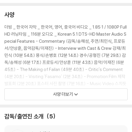
있습니다.
3) 렌티큘러 스틸북의 경우, 보호필름이 붙어 판매되기도 합니다. 보호필
사양
름 손상에 의한 교환/반품은 불가합니다.
4) 본품 보호를 위해 노란색의 카톤 박스로 재포장한 경우, 카톤박스 손상
더빙 _ 한국어 자막 _ 한국어, 영어, 중국어 비디오 _ 1.85:1 / 1080P Full
에 의한 교환/반품은 불가합니다.
HD 러닝타임 _ 116분 오디오 _ Korean 5.1 DTS-HD Master Audio S
5) 아웃케이스/구성품/포장 상태 불량에 의한 교환/반품 신청시 불량 확
pecial Features - Commentary (감독/송해성, 주연/최민식, 프로듀
인을 위해 개봉 시의 동영상을 요청할 수 있으며, 동영상이 없는 경우 교
서/안상훈, 음악감독/이재진) - Interview with Cast & Crew 강재/최
환/반품이 제한될 수 있습니다.
민식 (10분 54초) 용식/손병호 (12분 14초) 경수/공형진 (7분 29초) 감
독/송해성 (6분 17초) 프로듀서/안상훈 (11분 43초) 음악/이재진 (6분
※ 디스크 재생 불량
45초) - The Making of Failan (49분 40초) - Critic's Comment
1) 기기 문제로 인해 발생하는 재생 불량 현상에 대해서는 반품/교환이 불
(4분 20초) - Visiting 'Fasamo' (2분 34초) - Promotion Film 제작
가하니 최신 소프트웨어로 업데이트된 DVD/BD 전용 기기에서 재생하실
발표회 (2분 20초) 포스터 사진 촬영 (7분 16초) - Music Video 스치듯
것을 권유해 드립니다.
안녕 - 이수영 (5분 3초) 애정(love) - 막문위 (4분 4초) - Trailers (5
사양 더보기
2) 정전기와 먼지로 인해 재생이 원활하지 않은 경우가 있습니다. 디스크
분 50초)
를 마른 천으로 닦으시거나, DVD 클리너 등 전용 제품을 이용하면 대부분
해결됩니다.
감독/출연진 소개
5
3) 일부 PC 연결형 ODD의 경우 호환 상의 문제로 정상적인 디스크도 재
생이 불가능한 경우가 있습니다. 독립형 전용 플레이어 사용을 권장드리