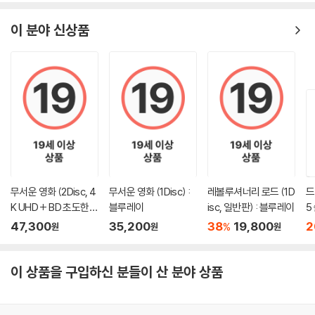
이 분야 신상품
무서운 영화 (2Disc, 4
무서운 영화 (1Disc) :
레볼루셔너리 로드 (1D
드
K UHD + BD 초도한정
블루레이
isc, 일반판) : 블루레이
5
슬립케이스) : 블루레
D
47,300
35,200
38
19,800
2
%
원
원
원
이
이 상품을 구입하신 분들이 산 분야 상품