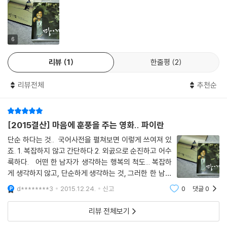
6
리뷰
1
한줄평
2
리뷰전체
추천순
[2015결산] 마음에 훈풍을 주는 영화.. 파이란
단순 하다는 것.. 국어사전을 펼쳐보면 이렇게 쓰여져 있
죠. 1. 복잡하지 않고 간단하다.2. 외곬으로 순진하고 어수
룩하다. ​어떤 한 남자가 생각하는 행복의 척도... 복잡하
게 생각하지 않고, 단순하게 생각하는 것, ​그러한 한 남자
의 ​인생 이야기를 담은 영화 한편을 소개 할까 합니다.​ 보
d********3
2015.12.24.
신고
0
댓글
0
는이의 시선을 멈춘채 자신을 돌아보게 하듯 조용히 감성
을 불러내는 영
리뷰 전체보기