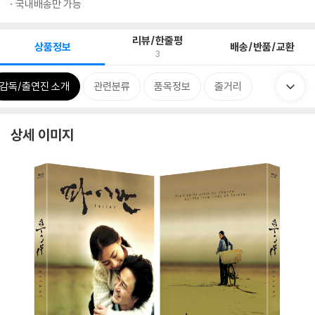
국내배송만 가능
리뷰/한줄평
상품정보
배송/반품/교환
3
감독/출연진 소개
관련분류
품목정보
줄거리
상세 이미지