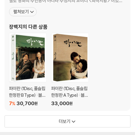
멜로 영화의 주인공이 아니라 주성치의 코미디 <희극지왕> 이었다.
99년 <희극지왕>은 홍콩 겨울 개봉작들 중에서 최고흥행(한화 약 4
펼쳐보기
8억)을 기록했고 첫 출연작으로 영화계의 시선을 한 몸에 받게 된 장
백지는 <성원>의 여주인공에 발탁된다. 2001년에는 <파이란>에 출
장백지
의 다른 상품
연하여 순진 무구한 연기를 선보이며 국내 관객들
파이란 (1Disc, 풀슬립
파이란 (1Disc, 풀슬립
한정판 B Type) : 블루
한정판 A Type) : 블루
레이
레이
7
30,700
33,000
%
원
원
더보기