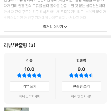
다가 걸려 열흘 간의 구류를 살다 돌아올 만큼 보잘 것 없는 삼류건달이다.
한창 때 같이 구르던 친구 용식은 어느새 조직을 거느리고, 별볼일 없이 거
추장스럽기만 한 친구 강재에게 나이트 삐끼나 서라고 한다.
그래도 고향에 배 한 척 사 가지고 돌아갈 소박하고 부질없는 꿈을 꾸는 강
줄거리 더보기
재. 오락실을 방황하며 인형뽑기 오락에만 열중하는 것이 그의 일과. 어느
날 용식이 술을 청하던 날 밤, 그는 엄청난 사건에 휘말려 들게 되는데. 자
신의 꿈인 배 한 척과 남겨진 인생의 전부를 맞바꿔야 하는 강재. 그런 그에
리뷰/한줄평
3
게 '파이란'(장백지 분)이라는 이름을 가진 중국 여인으로부터 한 통의 편
지가 배달되는데...
리뷰
한줄평
10.0
9.0
리뷰 쓰기
한줄평 쓰기
혜택 및 유의사항
혜택 및 유의사항