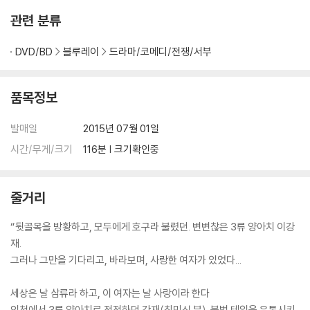
관련 분류
DVD/BD
블루레이
드라마/코메디/전쟁/서부
품목정보
발매일
2015년 07월 01일
시간/무게/크기
116분 | 크기확인중
줄거리
“뒷골목을 방황하고, 모두에게 호구라 불렸던. 변변찮은 3류 양아치 이강
재.
그러나 그만을 기다리고, 바라보며, 사랑한 여자가 있었다...
세상은 날 삼류라 하고, 이 여자는 날 사랑이라 한다
인천에서 3류 양아치로 전전하던 강재(최민식 분). 불법 테입을 유통시키