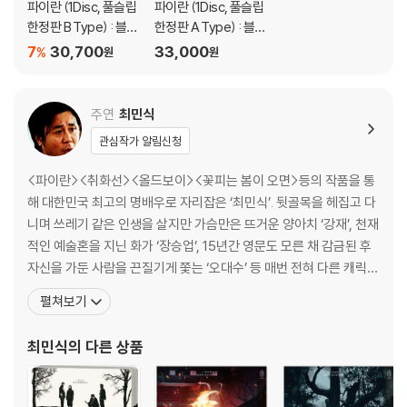
파이란 (1Disc, 풀슬립
파이란 (1Disc, 풀슬립
4) 한정판 상품의 변심, 오구매로 인한 반품은 회송된 상품의 상태 확인 후
한정판 B Type) : 블루
한정판 A Type) : 블루
진행이 가능합니다. 택배 이동 중 파손이 발생하지 않도록 완충 포장을 부
레이
레이
7
30,700
33,000
탁드립니다.
%
원
원
주연
최민식
관심작가 알림신청
<파이란><취화선><올드보이><꽃피는 봄이 오면>등의 작품을 통
해 대한민국 최고의 명배우로 자리잡은 ‘최민식’. 뒷골목을 헤집고 다
니며 쓰레기 같은 인생을 살지만 가슴만은 뜨거운 양아치 ‘강재’, 천재
적인 예술혼을 지닌 화가 ‘장승업’, 15년간 영문도 모른 채 감금된 후
자신을 가둔 사람을 끈질기게 쫓는 ‘오대수’ 등 매번 전혀 다른 캐릭터
로 관객을 찾았던 배우다. <친절한 금자씨>의 시나리오를 읽고 주요
펼쳐보기
모티브를 제공하는 ‘백선생’이라는 캐릭터에 매료된 그는, 국내에서
손꼽히는 톱배우지만 영화 속 역할의 비중과 상관없이 조연을 선택해
최민식
의 다른 상품
화제가 되었다. 스크린에서 넘쳐나는 에너지