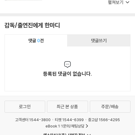
이다.
펼쳐보기
감독/출연진에게 한마디
댓글
0
건
댓글쓰기
등록된 댓글이 없습니다.
로그인
최근 본 상품
주문/배송
고객센터 1544-3800
티켓 1544-6399
중고샵 1566-4295
eBook 1:1문의/채팅상담
예스이십사(주) 사업자 정보