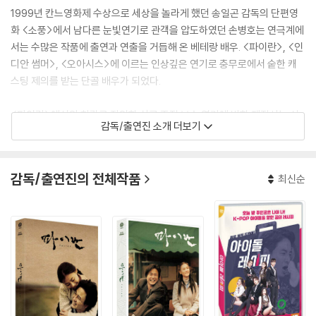
1999년 칸느영화제 수상으로 세상을 놀라게 했던 송일곤 감독의 단편영
화 <소풍>에서 남다른 눈빛연기로 관객을 압도하였던 손병호는 연극계에
서는 수많은 작품에 출연과 연출을 거듭해 온 베테랑 배우. <파이란>, <인
디안 썸머>, <오아시스>에 이르는 인상깊은 연기로 충무로에서 숱한 캐
스팅 제의를 받는 단골 배우가 되었다.
<파이란>에서의 차갑고 잔인한 삼류 조직 보스 연기에 반한 제작사는 시
감독/출연진 소개 더보기
나리오 단계부터 진중사로 점찍어두고 작업해왔다고. 96년 연극 <블루 사
이공>에서 이미 베트남 참전용사인 김상사역을 맡아 연기상을 수상하기
도 하였다.
감독/출연진의 전체작품
최신순
[필모그래피]
우리시대의 사랑(1994)|주연배우
유령 (1999)(1999)|주연배우
인디안썸머(2001)|주연배우
알포인트(2004)|진창록 중사
엄마(2005)|큰 아들