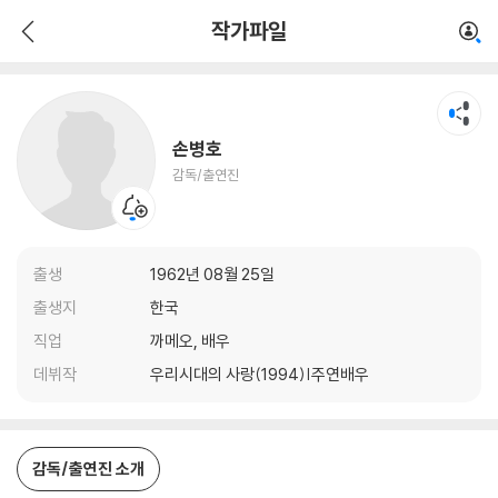
손병호
작가파일
감독/출연진
손병호
감독/출연진
출생
1962년 08월 25일
출생지
한국
직업
까메오, 배우
데뷔작
우리시대의 사랑(1994)|주연배우
감독/출연진 소개