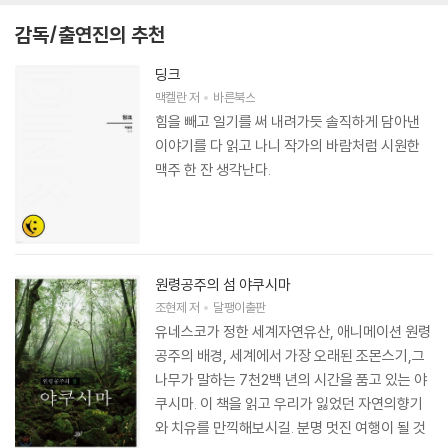
감독/출연진의 추천
딩크
맥켈란
저
바른북스
힘을 빼고 일기를 써 내려가듯 솔직하게 담아낸
이야기를 다 읽고 나니 작가의 바람처럼 시원한
맥주 한 잔 생각난다.
원령공주의 섬 야쿠시마
조현제
저
달팽이출판
유네스코가 정한 세계자연유산, 애니메이션 원령
공주의 배경, 세계에서 가장 오래된 조몬스기,그
나무가 말하는 7천2백 년의 시간을 품고 있는 야
쿠시마. 이 책을 읽고 우리가 잃었던 자연의향기
와 치유를 만끽해보시길. 분명 멋진 여행이 될 것