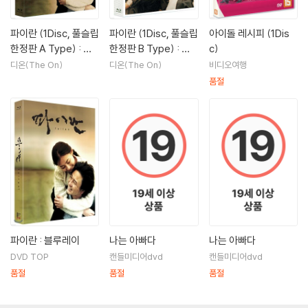
야수(2005)|유강진
흡혈형사 나도열(2005)|탁문수
파이란 (1Disc, 풀슬립
파이란 (1Disc, 풀슬립
아이돌 레시피 (1Dis
야수+10분단편(2005)|주연배우
한정판 A Type) : 블
한정판 B Type) : 블
c)
흡혈형사 나도열+10분단편(2005)|주연배우
루레이
루레이
디온(The On)
디온(The On)
비디오여행
바르게 살자(2007)|이승우
품절
무방비도시(2007)|오연수
좋은 놈
나쁜 놈
이상한 놈(2008)|조연배우
인사동 스캔들(2008)|까메오
물좀주소(2008)|조연배우
날아라 펭귄(2009)|주연배우
파이란 : 블루레이
나는 아빠다
나는 아빠다
DVD TOP
캔들미디어dvd
캔들미디어dvd
품절
품절
품절