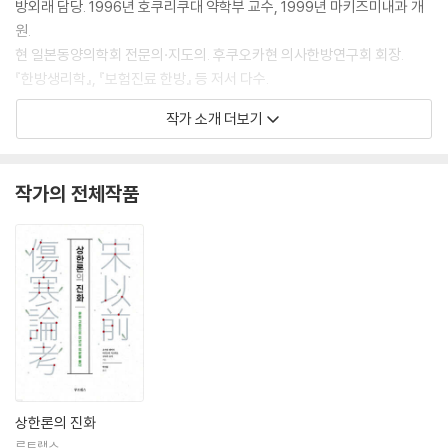
방외래 담당. 1996년 호쿠리쿠대 약학부 교수, 1999년 마키즈미내과 개
원.
현 일본동양의학회 전문의·지도의. 후쿠오카현 의사한방연구회 회장.
『한방생리학』, 『보험진료 한방』 등 저서 다수.
작가 소개 더보기
작가의 전체작품
상한론의 진화
루트랩스