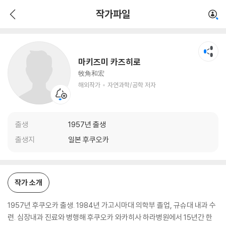
마키즈미 카즈히로
작가파일
해외작가
자연과학/공학 저자
마키즈미 카즈히로
牧角和宏
해외작가
자연과학/공학 저자
출생
1957년 출생
출생지
일본 후쿠오카
작가 소개
1957년 후쿠오카 출생. 1984년 가고시마대 의학부 졸업, 규슈대 내과 수
련. 심장내과 진료와 병행해 후쿠오카 와카히사 하라병원에서 15년간 한