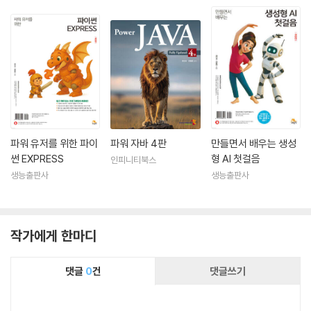
파워 유저를 위한 파이
파워 자바 4판
만들면서 배우는 생성
썬 EXPRESS
형 AI 첫걸음
인피니티북스
생능출판사
생능출판사
작가에게 한마디
댓글
0
건
댓글쓰기