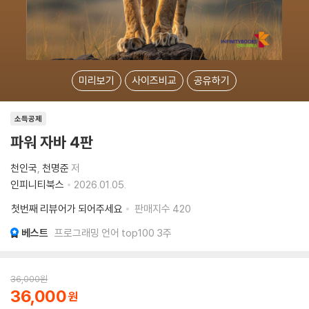
미리보기
사이즈비교
공유하기
소득공제
파워 자바 4판
천인국
천명준
저
인피니티북스
2026.01.05.
첫번째 리뷰어가 되어주세요
판매지수
420
베스트
프로그래밍 언어 top100 3주
36,000
원
36,000