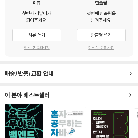
리뷰
한줄평
20년간 베스트셀러로 각광받던 『파워 자바 4판』으로 학습한다면 자바의
7.1 추상 클래스
첫번째 리뷰어가
첫번째 한줄평을
기본 개념을 이해하는 데서 나아가, 실제 프로그램을 구현할 수 있는 능력
7.2 인터페이스
되어주세요.
남겨주세요.
까지 탄탄하게 다질 수 있으리라 확신한다. 직접 학습해 보면 왜 그토록 많
7.3 인터페이스를 이용한 다중 상속
은 지지와 인기를 받았는지 체감하게 될 것이다. 자바를 처음 접하는 초보
7.4 디폴트 메소드와 정적 메소드
리뷰 쓰기
한줄평 쓰기
자부터 개발자로 도약하려는 학습자까지, 가장 좋은 출발점이 되어줄 것이
LAB List 인터페이스
다.
7.5 중첩 클래스
혜택 및 유의사항
혜택 및 유의사항
Mini Project 수행하기 스택 인터페이스 구현하기
Summary
Exercises
배송/반품/교환 안내
Programming Exercises
CHAPTER 08 자바 GUI 기초
이 분야 베스트셀러
8.1 자바 GUI 소개
8.2 컨테이너와 컴포넌트
8.3 GUI 프로그램 구조
8.4 컨테이너 살펴보기
8.5 기초 컴포넌트(레이블, 버튼, 텍스트 필드)