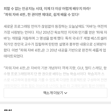
피할 수 없는 인공지능 시대, 이제 더 이상 어렵게 배우지 마라!
『파워 자바 4판』 한 권이면 제대로, 쉽게 배울 수 있다!
새로운 프로그래밍 언어가 끊임없이 등장하는 오늘날에도 ‘자바’는 여전히
가장 사랑받는 언어다. 지난 20년간 독보적인 지지와 인기를 얻은 ‘파워 자
바’는 개정을 거듭하며 그 명성을 함께 했다. 특히 국내 IT 계열 베스트셀러
작가인 천인국 교수가 집필하며 탄탄한 설명과 풍부한 내용으로 신뢰받아
왔다. 이번 『파워 자바 4판』은 그 20년 내공을 기반으로 완전히 새롭게 업
데이트되었다.
『파워 자바 4판』은 자바의 기본 개념부터 객체 지향, GUI, 멀티 스레딩, 함
수형 프로그래밍까지 단 한 권으로 배우는 만능 학습서이다. 학습자가 스
스로 사고하며 응용력을 기를 수 있도록 다양한 프로젝트로 구성하여 전면
개정되었다. 또한 필요 이상으로 난이도 높은 타 교재와 달리 훨씬 이해하
기 쉽고 알찬 구성으로 초보자도 재미있게 배울 수 있도록 차별화하였다.
책소개 더보기
객체 지향과 같은 핵심 개념은 GUI LAB에서 실습을 통해 직접 프로그램
으로 구현하여 탐구하도록 하였다. 각 예제는 '결과 보고 생각하기 → 코드