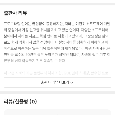
Programming Exercises
출판사 리뷰
CHAPTER 06 상속
프로그래밍 언어는 끊임없이 등장하지만, 자바는 여전히 소프트웨어 개발
6.1 상속의 개념
의 중심에서 가장 견고한 위치를 지키고 있는 언어다. 다양한 소프트웨어
6.2 상속 선언
분야에서 자바는 지금도 핵심 언어로 사용되고 있으며, 그 중요성은 앞으
6.3 상속과 접근 지정자
로도 쉽게 약화되지 않을 전망이다. 이렇듯 자바를 정확하게 이해하고 체
6.4 상속과 생성자
계적으로 학습하는 일은 더욱 필수적인 과제가 되었다. 『파워 자바 4판』은
6.5 메소드 오버라이딩
천인국 교수의 20년간 쌓은 노하우가 집약된 책으로, 자바의 필수 기초 이
GUI LAB 그림 그리기
론부터 심화 학습까지 전부 학습할 수 있다.
6.6 다형성
6.7 상속 vs 구성
이 책은 자바의 기본 문법부터 객체 지향, GUI, 멀티 스레딩, 함수형 프로
Mini Project 수행하기 1 텍스트 게임
그래밍에 이르기까지 폭넓은 내용을 다루며, 각 장마다 학습에 몰입할 수
Mini Project 수행하기 2 Card 클래스와 Deck 클래스 만들기
출판사 리뷰 더보기
있도록 다양한 예제, 도표, 실습 등을 제공한다. 또한 난이도를 세심하게 조
Summary
절하여 이해도를 높이고, 자바를 처음 접하는 학습자도 자연스럽게 학습
Exercises
과정에 익숙해질 수 있도록 구성하였다. 동시에 학습자가 직접 코드를 구
Programming Exercises
리뷰/한줄평
0
현하고 변형해보는 심화 학습을 제공하여, 실질적인 학습 효과를 기대할
수 있다.
CHAPTER 07 추상 클래스, 인터페이스, 중첩 클래스