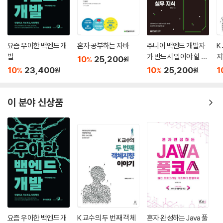
8.6 배치 관리자
8.7 복잡한 배치 만들기
8.8 비주얼 디자이너: Swing UI Designer
Mini Project 수행하기 가상 리모컨 만들기
요즘 우아한 백엔드 개
혼자 공부하는 자바
주니어 백엔드 개발자
K
발
가 반드시 알아야 할 실
지
Summary
10
25,200
%
원
무 지식
Exercises
10
23,400
10
25,200
1
%
%
원
원
Programming Exercises
이 분야 신상품
CHAPTER 09 자바 GUI 이벤트 처리
9.1 이벤트 처리 개요
9.2 이벤트 리스너를 작성하는 다양한 방법
9.3 스윙 컴포넌트의 이벤트
9.4 키 이벤트
9.5 마우스 이벤트
9.6 어댑터 클래스
Mini Project 수행하기 1 계산기 프로그램
Mini Project 수행하기 2 Tic-Tac-Toe 게임
요즘 우아한 백엔드 개
K 교수의 두 번째 객체
혼자 완성하는 Java 풀