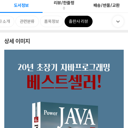
리뷰/한줄평
도서정보
배송/반품/교환
0
자 소개
관련분류
품목정보
출판사 리뷰
상세 이미지