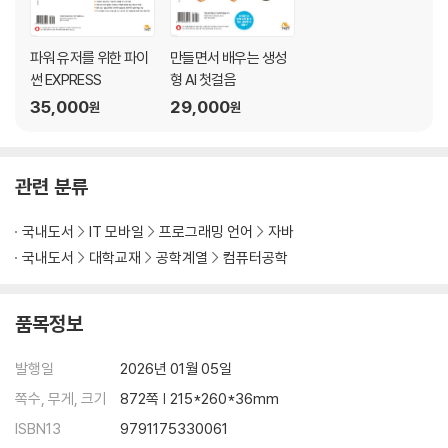
GUI LAB JFrame 객체 생성하기 #1
GUI LAB JFrame 객체 생성하기 #2
파워 유저를 위한 파이
만들면서 배우는 생성
Mini Project 수행하기 1 클래스 후보 식별하기
썬 EXPRESS
형 AI 첫걸음
Mini Project 수행하기 2 주사위 게임 만들기
35,000
29,000
원
원
Summary
Exercises
Programming Exercises
관련 분류
CHAPTER 05 클래스와 객체 II, 예외 처리
국내도서
IT 모바일
프로그래밍 언어
자바
국내도서
대학교재
공학계열
컴퓨터공학
5.1 객체의 생성과 소멸
5.2 인수 전달 방법
5.3 정적 멤버
품목정보
5.4 객체 배열
5.5 예외 처리 9
발행일
2026년 01월 05일
Mini Project 수행하기 책 정보 저장
쪽수, 무게, 크기
872쪽 | 215*260*36mm
Summary
Exercises
ISBN13
9791175330061