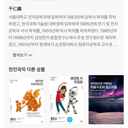
Exercises
Programming Exercises
千仁國
서울대학교 전자공학과에 입학하여 1983년에 공학사 학위를 취득
CHAPTER 02 자바 프로그래밍 기초
하였고, 한국과학기술원 대학원에 입학하여 1985년에 전기 및 전자
공학과 석사 학위를, 1993년에 박사 학위를 취득하였다. 1985년부
2.1 자바 프로그램 구성 요소
터 1988년까지 삼성전자 종합연구소에서 주임 연구원으로 재직하
2.2 변수와 자료형
였고, 1993년부터 현재까지 순천향대학교 컴퓨터공학과 교수로 재
2.3 콘솔에서 입력받기
직 중이다. 2005년에는 캐나다 UBC에서 방문교수를 지냈다. 저서
펼쳐보기
2.4 수식과 연산자
로는 『인공지능 2판』(2023, 인피니티북스), 『HTML5+CSS3+Ja
Mini Project 수행하기 두 사각형의 충돌 여부 판단하기
vaScript로 배우는 웹프로그래밍 기초 2판』(2023, 인피니티북스),
천인국
의 다른 상품
Summary
『Power JAVA 3판』(202
Exercises
Programming Exercises
CHAPTER 03 조건문, 반복문, 배열
3.1 if-else 문
3.2 switch 문
3.3 for 문