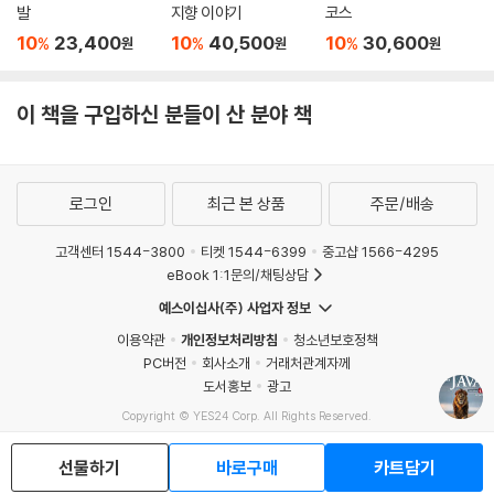
Mini Project 수행하기 3 지뢰 찾기 게임
발
지향 이야기
코스
Summary
10
23,400
10
40,500
10
30,600
%
%
%
원
원
원
Exercises
Programming Exercises
이 책을 구입하신 분들이 산 분야 책
CHAPTER 10 기본 스윙 컴포넌트
10.1 스윙 컴포넌트 소개
로그인
최근 본 상품
주문/배송
10.2 레이블
10.3 버튼
고객센터 1544-3800
티켓 1544-6399
중고샵 1566-4295
10.4 체크 박스
eBook 1:1문의/채팅상담
10.5 라디오 버튼
예스이십사(주) 사업자 정보
10.6 텍스트 필드
이용약관
개인정보처리방침
청소년보호정책
10.7 텍스트 영역
PC버전
회사소개
거래처관계자께
10.8 콤보 박스
도서홍보
광고
10.9 슬라이더
Copyright © YES24 Corp. All Rights Reserved.
10.10 메뉴
MATOM15
Mini Project 수행하기 1 피자 주문
선물하기
바로구매
카트담기
Mini Project 수행하기 2 입회원서