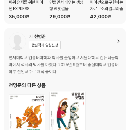
파워 유저를 위한 파이
만들면서 배우는 생성
파이썬으로 구현하는
3.4 while 문
썬 EXPRESS
형 AI 첫걸음
자료구조와 알고리즘
3.5 배열
35,000
29,000
42,000
원
원
원
3.6 2차원 배열
3.7 ArrayList
Mini Project 수행하기 숫자 추측 게임
저
천명준
Summary
Exercises
관심작가 알림신청
Programming Exercises
연세대학교 컴퓨터과학과 학사를 졸업하고 서울대학교 컴퓨터공학
과에서 석사와 박사를 마쳤다. 2025년 9월부터 숭실대학교 컴퓨터
CHAPTER 04 클래스와 객체 I
학부 전임교수로 재직 중이다.
4.1 객체 지향 프로그래밍이란?
천명준
의 다른 상품
4.2 객체 지향 프로그래밍의 원칙
4.3 클래스와 객체 만들기
4.4 메소드 오버로딩
4.5 생성자
4.6 접근 제어
4.7 접근자와 설정자
4.8 무엇을 클래스로 만들어야 할까?