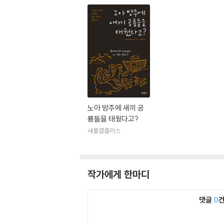
노아 방주에 새끼 공
룡들을 태웠다고?
새물결플러스
작가에게 한마디
댓글
0