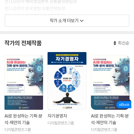
전) LG전자 해외영업본부 유통활성화팀장
전) LG전자 한국영업 유통전략팀장
전) LG전자 한국영업 성남영업팀장
작가 소개 더보기
주요 자격사항
- 한성대 컨설팅학 박사
작가의 전체작품
최신순
- 한성대 지식서비스&컨설팅 석사
- LG 그룹 사내 MBA 수석 졸업
- 한국생애재무설계사 (KLPA)
- KAC 코치자격과정 수료
주요 저서
- 마술의 힘 (소통의 기술)
- 잔소리 심리학 (관계의 지혜)
- 디지털 시니어의 치앙마이 자유여행
- 디지털 시니어의 조지아 자유여행
AI로 완성하는 기획·분
자기경영자
AI로 완성하는 기획·분
- 조지아 5초 포토 에세이
석·제안의 기술
석·제안의 기술
- 가정경영자
디지털콘텐츠그룹
디지털콘텐츠그룹
디지털콘텐츠그룹
- 자기경영자