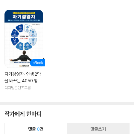
자기경영자: 인생 2막
을 바꾸는 4050 행복
한 성공 가이드
디지털콘텐츠그룹
작가에게 한마디
댓글
0
건
댓글쓰기