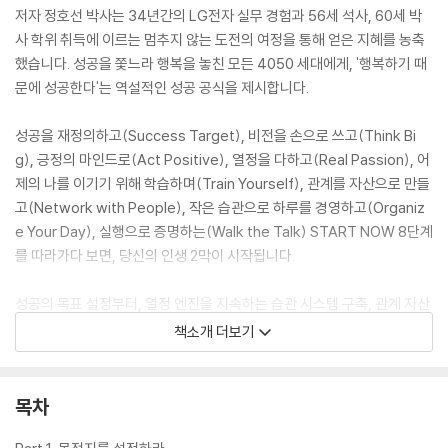
저자 정호선 박사는 34년간의 LG전자 실무 경험과 56세 석사, 60세 박
사 학위 취득에 이르는 멈추지 않는 도전의 여정을 통해 얻은 지혜를 농축
했습니다. 성공을 쫓느라 행복을 놓친 모든 4050 세대에게, '행복하기 때
문에 성공한다'는 역설적인 성공 공식을 제시합니다.
성공을 재정의하고(Success Target), 비전을 손으로 쓰고(Think Bi
g), 긍정의 마인드로(Act Positive), 열정을 다하고(Real Passion), 어
제의 나를 이기기 위해 학습하며(Train Yourself), 관계를 자산으로 만들
고(Network with People), 작은 습관으로 하루를 경영하고(Organiz
e Your Day), 실행으로 증명하는(Walk the Talk) START NOW 8단계
를 따라가다 보면, 당신의 인생 2막이 시작됩니다.
성공의 목표 설정부터, 열정 엔진을 지속하는 습관 시스템 구축, 관계 자산
을 키우는 지혜까지, 당신의 인생을 주도하는 '행복한 자기 경영자'가 되는
책소개 더보기
구체적인 로드맵이 담겨 있습니다.
오늘, 당신의 인생 후반전은 이 책과 함께 다시 시작됩니다. 지금 시작하십
시오. START NOW
목차