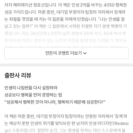
6장. 관계: 운과 기회를 끌어당기는 힘 (Network with People)
저자 해피매지션 정호선입니다. 이 책은 인생 2막을 바꾸는 4050 행복한
“좋은 관계가 결국 행복한 성공의 자산이다”
성공 가이드입니다. 마흔 중반, 대기업 부장이자 팀장의 자리에서 징계라
는 좌절을 겪었을 때 저는 이 질문을 저에게 던졌습니다. "나는 인생을 잘
1. 내가 먼저 행복해야 주위 사람도 행복해진다
살고 있는 걸까?" 이 책은 그 질문에서 시작된 치열한 자기 경영 혁명의 기
2. 관계는 감정 계좌에 쌓이는 자산이다
록입니다. 저는 34년간의 LG전자 실무 경험과 56세 석사, 60세 박사 학
3. 있을 때 잘하자 - 후회 없는 관계 만들기
위 취득에 이르는 멈추지 않는 도전의 여정을 통해 얻은 지혜를 이 책에 농
4. 소통은 인간관계의 핵심이다
축했습니다. 성공을 쫓느라 행복을 놓친 모든 4050 세대에게, "행복하기
5. 관계의 황금률: 대접받고 싶은 대로 대접하라
만든이 코멘트 더보기
때문에 성공한다"는 역설적인 성공 공식을 제시하고자 했습니다. 성공을
6. 나눔과 봉사는 더 큰 행복을 만든다
재정의하고(Success Target), 비전을 손으로 쓰고(Think Big), 긍정
7. 나의 가치를 드러내는 관계의 기술
의 마인드로(Act Positive), 열정을 다하고(Real Passion), 어제의 나
8. 행복경영 컨설턴트로서의 나의 길
출판사 리뷰
를 이기기 위해 학습하며(Train Yourself), 관계를 자산으로 만들고(Net
[ 6장 자기 경영 워크시트: 관계 자산 관리하기 ]
work with People), 작은 습관으로 하루를 경영하고(Organize Your
인생의 나침반을 다시 설정하라:
Day), 실행으로 증명하는(Walk the Talk) START NOW 8단계를 따라
7장. 습관: 인생을 자동 조종하는 힘 (Organize your day)
성공보다 행복을 먼저 경영하는 법
가다 보면, 여러분의 인생 2막이 시작됩니다. 성공의 목표 설정부터, 열정
“성공은 습관의 다른 이름이다”
“성공해서 행복한 것이 아니라, 행복하기 때문에 성공한다!”
엔진을 지속하는 습관 시스템 구축, 관계 자산을 키우는 지혜까지, 당신의
인생을 주도하는 "행복한 자기 경영자"가 되는 구체적인 로드맵이 담겨 있
1. 긍정적 사고가 삶을 바꾼다
이 책은 마흔 중반, 대기업 부장이자 팀장이라는 안정된 자리에서 '징계'라
습니다. 오늘, 여러분의 인생 후반전은 이 책과 함께 다시 시작됩니다. 지금
2. 스스로 긍정 자기 선언을 하라
는 예상치 못한 인생의 위기를 맞닥뜨린 한 남자의 인생 리디자인(Redesi
시작하십시오. START NOW
3. 당신 안의 잠재력을 인식하고 발휘하라
gn) 스토리입니다. 절망의 순간, 그는 환경을 탓하는 대신 스스로에게 물