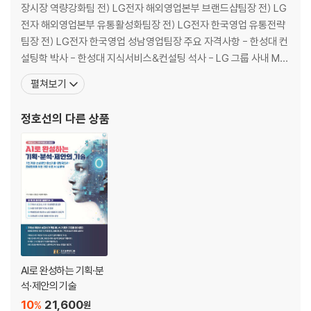
4. 미래, 상상하고 준비하는 자의 것이다
장시장 역량강화팀 전) LG전자 해외영업본부 브랜드샵팀장 전) LG
[ 2장 자기 경영 워크시트: 인생의 항로 그리기 ]
전자 해외영업본부 유통활성화팀장 전) LG전자 한국영업 유통전략
팀장 전) LG전자 한국영업 성남영업팀장 주요 자격사항 - 한성대 컨
3장. 긍정: 불황에도 살아남는 사람들의 비밀 (Act Positive)
설팅학 박사 - 한성대 지식서비스&컨설팅 석사 - LG 그룹 사내 MB
“긍정은 재능이 아니라 기술이다”
A 수석 졸업 - 한국생애재무설계사 (KLPA) - KAC 코치자격과정
펼쳐보기
수료 주요 저서 - 마술의 힘 (소통의 기술) - 잔소리 심리학 (관계의
1. 긍정적 사고가 삶을 바꾼다
지혜) - 디지털 시니어의 치앙마이 자유여행 - 디지털 시니어의 조지
정호선
의 다른 상품
2. 스스로 긍정 자기 선언을 하라
아
3. 당신 안의 잠재력을 인식하고 발휘하라
4. 도전을 통해 더 큰 기회를 만들어라
5. 생각의 근육, 긍정으로 단련하기
[ 3장 자기 경영 워크시트: 긍정의 스위치 켜기 ]
Part 3. 성장의 속도를 높여라
4장. 열정: 잠들어 있는 성공 유전자를 깨워라 (Real Passion)
“열정은 온도가 아니라 지속성이다”
AI로 완성하는 기획·분
석·제안의 기술
1. 열정은 성공의 불씨다: 지치지 않는 사람들의 비밀
10
21,600
%
원
2. 열정의 불꽃을 꺼뜨리지 않는 법