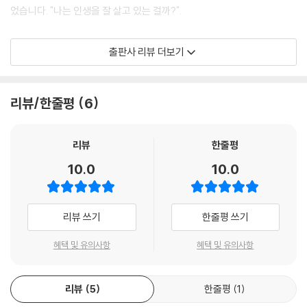
4. 도전을 통해 더 큰 기회를 만들어라
었습니다. "나는 인생을 잘 살고 있는 걸까?".
5. 생각의 근육, 긍정으로 단련하기
[ 3장 자기 경영 워크시트: 긍정의 스위치 켜기 ]
이 질문 이후, 저자는 '행복한 자기 경영'이라는 새로운 인생의 좌표를 설정
출판사 리뷰 더보기
했습니다. 새벽 시장에서 배운 '될 때까지 해보자'는 열정적인 자세를 삶에
8장. 실행: 아이디어를 현실로 만드는 유일한 길 (Walk the Talk)
이식하고, 56세에 석사, 60세에 박사 학위에 도전하는 평생 학습의 여정
“생각은 이제 그만, 지금 바로 실행하라”
을 멈추지 않았습니다. 이 책은 그 치열하고 감동적인 자기 혁명의 기록이
리뷰/한줄평
6
자, 인생 2막을 준비하는 4050 세대를 위한 가장 현실적인 행복한 성공
1. 실행하라 - 행동하는 사람이 성공한다
가이드입니다.
2. 퇴직 후 새로운 삶을 계획하라
리뷰
한줄평
3. 인생 2막을 설계하는 실천 로드맵
이 책이 특별한 이유: '실행'으로 완성하는 8단계 혁신 모델
10.0
10.0
[ 8장 자기 경영 워크시트: 첫걸음을 위한 실행 선언 ]
이 책은 독자에게 읽고 끝내는 지식서가 아닌, 쓰고 실천하는 '실천형 워크
북(Action-Book)'입니다. 저자가 직접 경험하고 체득한 지혜를 'STAR
T NOW' 8단계 실행 모델에 담아 누구나 따라 할 수 있는 구체적인 로드맵
리뷰 쓰기
한줄평 쓰기
에필로그: 오늘, 당신이 바로 자기 경영자다.
을 제시합니다.
1. 현재를 즐겨라 - 지금 이 순간이 가장 소중하다
[S]uccess Target : 남이 아닌 나만의 성공 정의
혜택 및 유의사항
혜택 및 유의사항
2. 메멘토 모리, 카르페 디엠, 아모르 파티
[T]hink Big & [A]ct Positive : 비전과 긍정으로 내면 다지기
[R]eal Passion & [T]rain Yourself : 열정과 학습으로 성장 가속화
감사의 글
리뷰
5
한줄평
1
[N]etwork with People & [O]rganize your day : 관계와 습관으로
참고 문헌
성공 시스템 구축