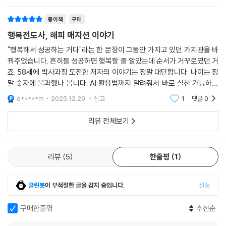
명확한 시스템과 꾸준한 실행입니다. 지금, 당신의 인생 2막을 향한 위대
한 첫걸음을 시작하십시오. START NOW.
종이책
구매
행복전도사, 해피 매지션 이야기
"행복해서 성공하는 거다"라는 한 문장이 그동안 가지고 있던 가치관을 바
꿔주었습니다. 흔히들 성공하면 행복할 줄 알았는데 순서가 거꾸로였던 거
죠. 58세에 박사과정 도전한 저자의 이야기는 정말 대단합니다. 나이는 정
말 숫자에 불과했나 봅니다. AI 활용법까지 알려줘서 바로 실천 가능하여
지금 당장 시작하고 싶게 만드는 책이에요! 강추합니다!!!
d*****m
2025.12.29.
신고
1
댓글
0
리뷰 전체보기
리뷰
5
한줄평
1
클린봇
이 부적절한 글을 감지 중입니다.
설정
구매한줄평
추천순