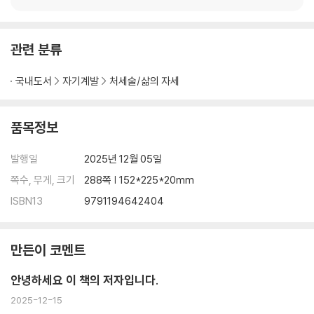
3. 꾸준함이 기적을 만든다
4. 준비된 사람에게 기회는 반드시 온다
[ 4장 자기 경영 워크시트: 열정 엔진 지속하기 ]
관련 분류
5장. 학습 : 어제의 나보다 성장하는 무기 (Train Yourself)
국내도서
자기계발
처세술/삶의 자세
“하루 1% 성장이 1년 후 37배를 만든다”
품목정보
1. 평생 학습이 최고의 자기 투자다
2. 어제의 나보다 1% 성장했는가: 복리 효과의 마법
발행일
2025년 12월 05일
3. 효과적인 학습법과 도구를 활용하라
쪽수, 무게, 크기
288쪽 | 152*225*20mm
4. 독서는 삶을 변화시키는 가장 확실한 방법이다
5. 좋은 멘토를 찾아 배움을 지속하라
ISBN13
9791194642404
6. 가정을 경영하는 방법을 배우다
7. 행복학교에서 행복을 배우다
8. AI, 배움의 즐거움을 주다: 새시대의 학습 파트너
만든이 코멘트
[ 5장 자기경영 워크시트: 평생 성장하는 학습자 삶 ]
안녕하세요 이 책의 저자입니다.
Part 4. 성공의 시스템을 구축하라
2025-12-15