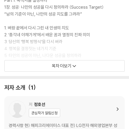
Part 1. 목적지를 설정하라
1장. 성공: 나만의 성공을 다시 정의하라 (Success Target)
“남의 기준이 아닌, 나만의 성공 지도를 그려라”
1. 벼랑 끝에서 다시 그린 내 인생의 지도
2. ‘총각네 야채가게’에서 배운 꿈과 열정의 진짜 의미
3. 당신의 ‘행복 방정식’을 다시 써라
4. 행복을 결정짓는 네가지 기준
5. 타인의 성공이 아닌, 나다운 성공을 정의하라
6. 행복한 성공으로 향하는 첫걸음
목차 더보기
[ 1장 자기 경영 워크시트: 나만의 성공 정의하기 ]
Part 2. 내면의 CEO를 깨워라
저자 소개
1
2장. 비전: 보이지 않는 것을 보는 힘 (Think Big)
“당신의 비전이 당신의 세계를 결정한다”
저
정호선
1. 꿈과 비전이 인생의 엔진이 된다
관심작가 알림신청
2. 목표가 없는 삶은 GPS 없는 여행이다
3. 비전은 글로 써야 현실이 된다
경력사항 현) 해피크리에이터스 대표 전) LG전자 해외영업본부 성