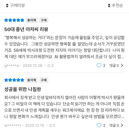
구매리뷰
추천순
[W]alk the Talk : 말한 것을 반드시 행동으로 증명하며 완성
각 장의 끝에는 '자기 경영 워크시트'가 수록되어 있어, 독자들은 자신의 경
종이책
구매
험을 손으로 기록하고, AI 프롬프트 예시(〈AI 꿀팁〉)를 활용해 자신의 목표
50대 중년 아저씨 리뷰
에 최적화된 실행 계획을 얻을 수 있습니다. 이는 생각과 현실 사이의 간극
"행복해서 성공하는 거다"라는 문장이 가슴에 울림을 주었고, 깊이 공감할
을 좁히고 행동력을 극대화하도록 설계된 혁신적인 장치입니다.
수 있었습니다 . 그동안 성공하면 행복할 줄 알았는데 순서가 거꾸로였던
거죠. 58세에 박사과정 도전한 저자의 이야기는 정말 대단합니다. 나이 핑
빠르면 8일, 천천히 읽어도 괜찮습니다. 중요한 것은 속도가 아니라 방향
계 대던 제가 부끄러워졌어요. AI 활용법까지 알려줘서 조금 더 싶이 접근
과 실행입니다. 이 책은 한 번 읽고 덮는 책이 아닙니다. 반복해서 읽고, 매
해보려고 합니다. 지금 당장 실행하고 싶게 만드는 내용입니다.먼저 읽어
g*****a
2025.12.28.
신고
2
댓글
0
일 조금씩 실천하며 당신만의 자기경영 시스템을 만들어가는 평생의 동반
보면 더 도움이
자가 될 것입니다.
종이책
구매
성공을 위한 나침판
4050 세대에게 전하는 행복한 성공 가이드
회사에서 징계 받고 인생 밑바닥까지 떨어진 사람이 어떻게 박사가 됐을까
이 책은 당신의 통장 잔고가 아닌, 삶의 행복 총량을 기준으로 삼는 진정한
요? 그 비밀이 이 책에 다 있습니다. 단순히 읽기만 하는 게 아니라 직접 손
으로 쓰면서 내 인생 계획을 세우는 워크북이에요. 한 장 한 장 따라하다 보
자기 경영자가 되는 길을 안내하는, 따뜻하고 명쾌한 나침반이 되어줄 것
니 정말 변화가 느껴집니다. 인생 뭔가 바꾸고 싶은데 방법을 모르겠다면
입니다.
꼭 읽어보세요. 후회 안 합니다.
인생 2막을 바꾸는 것은 특별한 재능이나 운이 아닙니다. 자기경영이라는
w******1
2025.12.19.
신고
2
댓글
0