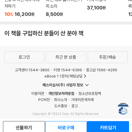
처하기
피 소리
록
37,100
원
10
16,200
8,500
1
%
원
원
이 책을 구입하신 분들이 산 분야 책
로그인
최근 본 상품
주문/배송
고객센터 1544-3800
티켓 1544-6399
중고샵 1566-4295
eBook 1:1문의/채팅상담
예스이십사(주) 사업자 정보
이용약관
개인정보처리방침
청소년보호정책
PC버전
회사소개
거래처관계자께
도서홍보
광고
Copyright © YES24 Corp. All Rights Reserved.
MATOM4
선물하기
바로구매
카트담기