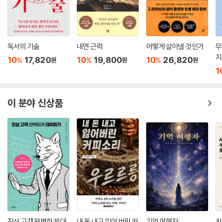
독서의 기술
내면 근력
어떻게 살아낼 것인가
무
지
10
17,820
10
19,800
10
26,820
%
%
%
원
원
원
1
이 분야 신상품
진상 고객 완벽하게 대
내 돈 내고 잃어 버린 커
기억 여행자
A