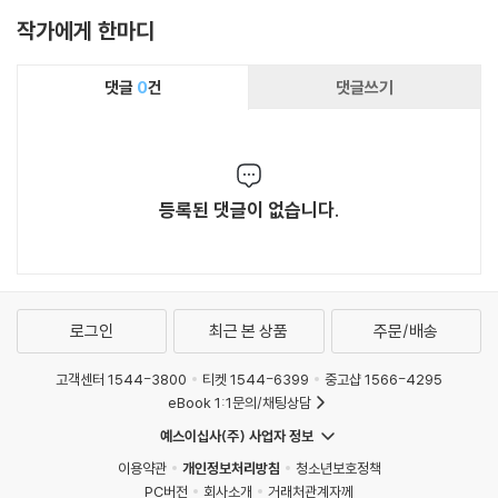
작가에게 한마디
댓글
0
건
댓글쓰기
등록된 댓글이 없습니다.
로그인
최근 본 상품
주문/배송
고객센터 1544-3800
티켓 1544-6399
중고샵 1566-4295
eBook 1:1문의/채팅상담
예스이십사(주) 사업자 정보
이용약관
개인정보처리방침
청소년보호정책
PC버전
회사소개
거래처관계자께