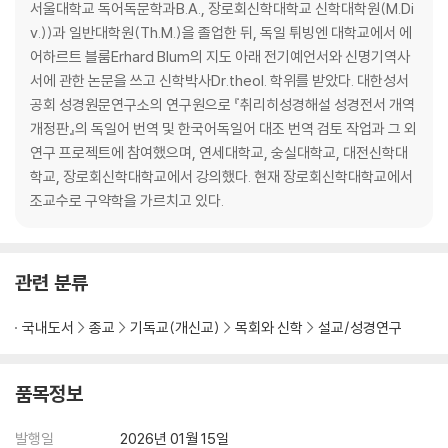
서울대학교 독어독문학과B.A., 장로회신학대학교 신학대학원(M.Di
06 “토라의 근본원칙”: 유대교적 해석들 154
v.))과 일반대학원(Th.M.)을 졸업한 뒤, 독일 튀빙엔 대학교에서 에
사마리아인들의 열 번째 계명ㆍ157
어하르트 블룸Erhard Blum의 지도 아래 전기예언서와 신명기역사
70인역의 데칼로그ㆍ161
서에 관한 논문을 쓰고 신학박사Dr.theol. 학위를 받았다. 대한성서
필로와 헬레니즘 유대교ㆍ164
공회 성경원문연구소의 연구원으로 『취리히성경해설 성경전서 개역
경건과 예배ㆍ169
개정판』의 독일어 번역 및 한국어독일어 대조 번역 검토 작업과 그 외
연구 프로젝트에 참여했으며, 연세대학교, 숭실대학교, 대전신학대
07 “자연법”: 고대 교회의 데칼로그 174
학교, 장로회신학대학교에서 강의했다. 현재 장로회신학대학교에서
신약성서에서의 십계명ㆍ 176
조교수로 구약학을 가르치고 있다.
콘스탄티누스 이전의 데칼로그ㆍ181
“의무” 목록 또는 “은혜의 법”ㆍ187
안식일에서 주일로ㆍ193
관련 분류
08 “바른 길”: 쿠란에 있는 십계명의 흔적들 198
쿠란에서의 모세와 율법ㆍ200
국내도서
종교
기독교(개신교)
목회와 신학
설교/성경연구
계명의 목록과 그 대상자들ㆍ202
품목정보
09 그리스도인의 “실천 규범”: 루터의 십계명 210
발행일
2026년 01월 15일
10 에필로그: 십계명, 인간의 권리와 의무 220