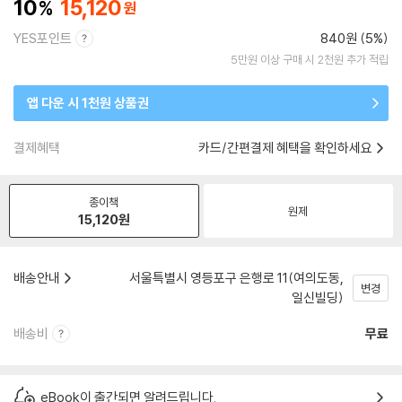
10
15,120
YES포인트
840원 (5%)
5만원 이상 구매 시 2천원 추가 적립
앱 다운 시 1천원 상품권
결제혜택
카드/간편결제 혜택을 확인하세요
종이책
원제
15,120
원
배송안내
서울특별시 영등포구 은행로 11(여의도동,
변경
일신빌딩)
배송비
무료
eBook이 출간되면 알려드립니다.