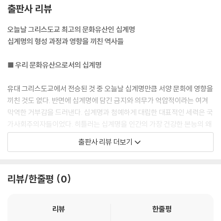
범위가 성경에 있는 하나님의 다른 모든 말씀들보다 데칼로그(십계명)를
출판사 리뷰
두드러지게 한다.
--- p.34
오늘날 그리스도교 최고의 문화유산인 십계명
십계명의 형성 과정과 영향을 끼친 역사들
데칼로그는 하나님의 “나”로 시작하여 “ · 너의 이웃”으로 끝난다. 이 첫
낱말과 마지막 낱말은 사람이 그 안에서 자신의 삶을 잘 살아 내거나 그르
■ 우리 문화유산으로서의 십계명
치는 지평을 묘사한다. 여기서 본문이 가리키는 것은 명확하다. 곧 하나님
의 인도로 자유를 얻지만 계명을 지키지 않으면 자유를 잃게 된다. 하나님
유대 그리스도교에서 전승된 것 중 오늘날 십계명만큼 서양 문화에 영향을
그리고 이웃에 대한 관계에서만 하나님이 노예의 집에서 데리고 나오심으
끼친 것도 없다. 반면에 십계명에 담긴 금지와 의무가 억압적이라는 여겨
로 얻게 된 자유가 형태를 갖춘다. 자유는 구체적인 모습을 가질 때만 유지
막역한 거부감을 드러낸다. 십계명과 첨예하게 대립한 대표적인 세력은 국
될 수 있다.
가사회주의자들이었다. 히틀러는 십계명을 인간의 가장 건강한 본능의 왜
--- p.65
곡과 노예 주인의 채찍으로 받아들이며 십계명과 투쟁했다. 그러나 십계명
출판사 리뷰 더보기
에 대한 위협은 단지 소수 집단을 위한 특별한 도덕적 위기 그 이상의 문제
고대 다신교의 본질에는 원칙적으로 관용이 들어간다. 각각의 신마다 세계
다. 십계명은 정당하게 모든 시대 모든 장소에 타당한 보편적 도덕법칙으
에 대한 새로운 차원을 열기 때문이다. 현실이 더 복잡하게 경험될수록 종
로 여겨지기 때문이다. 나치스는 그것을 알아챘고, 바로 그렇기에 십계명
리뷰/한줄평
0
교의 상징체계는 더 세분화된다. 그에 비하여 (데칼로그의) 이방신 금지는
을 경멸했다. 십계명은 구약성경에서 매우 중요하게 언급되지만, 고대 유
실재의 경험을 야훼 이외의 다른 신적인 권능과 연관시키는 것을 금한다.
대교에서조차 눈에 띄는 역할을 하지 않는다. 신약성경에서는 선택적으로
--- p.95
인용되고, 정신사와 문화사에서는 중세 후기까지 오히려 그늘에 가려진다.
리뷰
한줄평
십계명은 마르틴 루터를 통해서야 비로소 서양에 널리 알려진다. 1592년