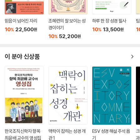
자녀들에게 적용된다. 성인이 된 자녀들이 이 계명을 받는 대상이라는 것
고 그것이 없으면 세상은 이미 오래전에 무너졌을 것이다.
은 이 계명을 나이 든 세대를 기본 전통의 전달자로서 존경하라는 요구로
--- p.172
해석하기 어렵게 만든다.
믿음이 넘어진 자리
조혜련의 잘 보이는 성
하루 한 장 성경 필사
팀
경이야기
예수의 해석은 금지된 행위의 범위를 넓혀가면서 십계명의 개별적 계명이
10
22,500
10
13,500
1
%
%
원
원
살인 금지에는 간접적인 방법으로 죽음을 불러오는 모든 행위도 포함된다.
갖는 본질적 특징을 그와 유사한 율법 조항들과 비교해 더욱 심화시켰다.
10
52,200
%
원
간음 금지는 불법적인 상속권자들로부터 가족을 보호한다. 이 금지는 도덕
곧 살인자만이 아니라 이웃에게 화를 내는 사람도 죄를 짓는 것이다. 나아
적 의미에서 결혼 생활의 신실함이 아니라 법적 안정을 목표로 한다. 도둑
가 예수는 금지된 행위에 대응해 적극적인 실천을 요구한다.
질하지 말라는 계명은 다른 사람의 이동 가능한 재산 훔치기를 금지한다.
이 분야 신상품
--- p.178
도둑질 금지는 목적어 없어 표현되는데, 목적어 없는 금지는 모든 도둑질
로 확장됨으로써 사람의 납치 감금을 포함하게 된다. 거짓 증거하지 말라
십계명을 통한 그리스도교 윤리의 근본적인 성찰은 예수에게 “영생을 얻
는 금지는 본래 재판 절차에서 유래한다. “반대 증언”은 증인 출석을 가리
으려면” 무엇을 해야 하는지를 묻는 한 부유한 남자에 대한 가르침 이야기
키는 관용적 개념이다. 강조점은 진실을 사랑하는 개인의 덕목보다는 공적
에 나온다(막 10:17-27). 예수는 그에게 우선 “들으라 이스라엘아!”에 대
인 영역에서 파괴된 공동체의 삶을 다시 바로잡는 진실의 힘에 있다. 탐심
한 암시를 통해 첫 계명을 기억하게 한 다음, 두 번째 돌판의 계명들을 열거
에 대한 금지와 함께 도둑질과 간음은 새로운 시각으로 나타난다. 도둑질
한다. 예수는 이 모든 것을 이웃 사랑 계명으로 요약한다(마 19:19). … 예
금지와는 달리 탐심 금지는 집과 같은 부동산에도 해당한다. 나아가 이웃
수는 데칼로그의 두 번째 돌판의 계명들을 인용하면서 데칼로그의 불변의
의 전 재산, 곧 자유 시민으로서의 실존을 빼앗는 모든 합법적인 가능성을
효력을 상기시킨다. 데칼로그에 응축된 하나님의 뜻을 행하지 않는다면 예
포함한다. 간음 금지와는 달리 탐심 금지는 일시적인 행위들을 염두에 두
수에게서도 영생을 얻을 수 없다. 그리고 예수를 따르지 않으면 온 율법을
는 것이 아니라 다른 사람의 아내를 지속적으로 차지하려는 모든 음모를
한국조직신학자 향목
맥락이 잡히는 성경 개
ESV 성경 해설 주석 욥
크
지키는 것이 아무 소용이 없다.
금지한다.
최윤배 교수의 영성집
관 1
기
과