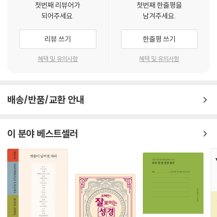
성경에서의 형상 금지 역사는 지속적인 확대의 역사로 그려질 수 있다. 야
첫번째 리뷰어가
첫번째 한줄평을
그의 “소교리문답”은 십계명을 대중들에게 널리 알리는 엄청난 파급효과
되어주세요.
남겨주세요.
훼 성소를 위한 제의 형상의 금지가 맨 앞에 위치한다. 어떠한 형태이든지
를 가져왔다. 그 이후로 십계명은 그저 서양의 정신사와 문화사의 문서실
제의 형상은 이스라엘의 하나님을 재현하지 못한다. 하나님이 자신의 모습
에 보관되는 것에 그치지 않고 우리의 문화유산이 되었다.
리뷰 쓰기
한줄평 쓰기
이 아니라 열 가지 말씀을 호렙산에서 전해주셨기 때문이다(신 4:12-13).
분명히 “하나님은 지금 여기 계신다.” 그렇지만 제의 형상이 아니라 하나
■ 십계명의 본래 뜻과 의의
혜택 및 유의사항
혜택 및 유의사항
님 뜻의 선포, 곧 십계명에 계신다.
--- p.111
본문에서 저자는 십계명의 본래 의미를 추적한다. 우선, 이방신 금지와 우
상 금지는 예부터 이어지는 유대교의 특징인데, 이로부터 고대 세계에서
안식일을 거룩하게 하라는 것은 반복되는 주간 노동으로부터 일곱째 날을
배송/반품/교환 안내
유대교는 다른 모든 종교와 다르게 인식되어 왔다고 지적한다. 고대 세계
떼어 놓으라는 의미다. 이것은 특별한 행위와 의식을 통해 이루어지는 것
에서 유일신을 형상 없이 숭배하는 것은 신에 대한 철학적 표상의 표현으
이 아니다. 그보다는 “일”을 하고 어떤 것을 생산하는 행위를 멈추는 것에
로 받아들여지고 확실하게 인정받았다. 따라서 하나님에 의해 이방신 예배
이 분야 베스트셀러
서 안식일의 특별함이 드러난다. 이때 9절이 나머지 엿새 동안 일을 하라
로부터 자유롭게 된 자는 이방신들에게 제의적인 경의를 표해서는 안 되
는 지시로 읽혀서는 안 된다. 일곱째 날에는 일이 멈춰져야 하므로 일이 당
며, 그들과 봉신으로서 충성 관계를 맺어서도 안 된다. 데칼로그의 첫 계명
연한 것으로 언급될 뿐이기 때문이다. 따라서 문맥에 맞는 번역이 바람직
이 이방신들의 복수를 향하고 있는 반면에 둘째 계명은 숭배 형상의 제작
하다. “엿새 동안은 네가 일을 해도 좋다!”
을 금지한다. 안식일 계명은 매주 하나님의 휴식에 참여할 수 있게 해주는
--- p.127
데, 이 휴식은 창조의 완성으로서 세계에 깃들어 있다. 부모를 공경하라는
계명은 성장기의 자녀들을 향한 것으로 보기 어렵다. 의심의 여지 없이 이
유대교는 십계명의 특별한 의미를 늘 알고 있었다. “십계명은 세상이 창조
계명은 자녀들에게 적용되지만, 그들 자신이 부모이거나 적어도 부모가 될
될 때 사용된 열 개의 말씀에 상응하는 말씀이다.” 십계명은 세계의 시작이