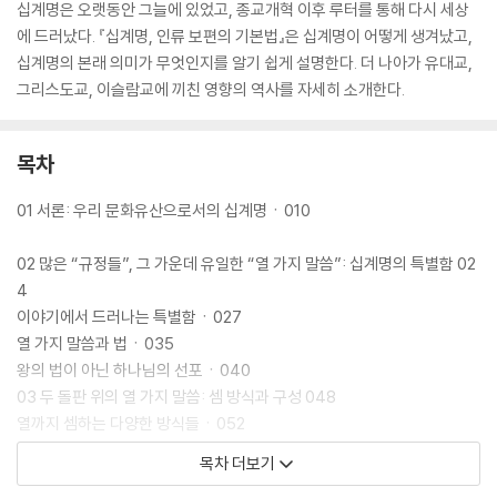
십계명은 오랫동안 그늘에 있었고, 종교개혁 이후 루터를 통해 다시 세상
에 드러났다. 『십계명, 인류 보편의 기본법』은 십계명이 어떻게 생겨났고,
십계명의 본래 의미가 무엇인지를 알기 쉽게 설명한다. 더 나아가 유대교,
그리스도교, 이슬람교에 끼친 영향의 역사를 자세히 소개한다.
목차
01 서론: 우리 문화유산으로서의 십계명ㆍ010
02 많은 “규정들”, 그 가운데 유일한 “열 가지 말씀”: 십계명의 특별함 02
4
이야기에서 드러나는 특별함ㆍ027
열 가지 말씀과 법ㆍ035
왕의 법이 아닌 하나님의 선포ㆍ040
03 두 돌판 위의 열 가지 말씀: 셈 방식과 구성 048
열까지 셈하는 다양한 방식들ㆍ052
출애굽기 20장: 하나님 그리고 이웃과의 관계를 통한 자유의 보전ㆍ064
목차 더보기
신명기 5장: 안식일, 매주 휴일에 담긴 해방의 기념ㆍ066