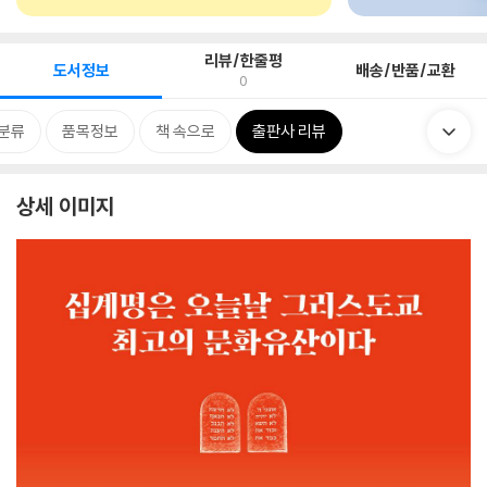
리뷰/한줄평
도서정보
배송/반품/교환
0
분류
품목정보
책 속으로
출판사 리뷰
상세 이미지