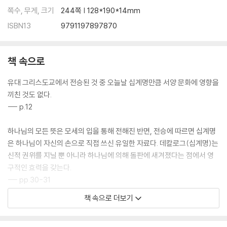
쪽수, 무게, 크기
244쪽 | 128*190*14mm
데칼로그의 두 형태ㆍ230
미주·참고문헌·사진 출처ㆍ234
ISBN13
9791197897870
책 속으로
유대 그리스도교에서 전승된 것 중 오늘날 십계명만큼 서양 문화에 영향을
끼친 것도 없다.
--- p.12
하나님의 모든 뜻은 모세의 입을 통해 전해진 반면, 전승에 따르면 십계명
은 하나님이 자신의 손으로 직접 쓰신 유일한 자료다. 데칼로그(십계명)는
신적 권위를 지닐 뿐 아니라 하나님에 의해 돌판에 새겨졌다는 점에서 영
구적인 효력을 갖는다.
--- pp.30-31
책 속으로 더보기
이중의 전승, 모든 법규에 앞선 자리, 하나님으로부터의 전달의 직접성, 하
나님 자신에 의한 기록, “언약”의 증서, 영속적인 타당성과 제한 없는 효력