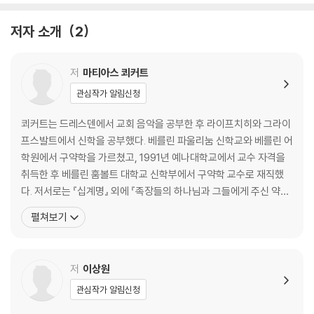
04 시나이산에서의 하나님 말씀으로부터 모세의
저자 소개
2
고별연설로: 이중 전승과 계열의 형성 068
두 본문과 그 본문들의 관계ㆍ070
데칼로그의 간략한 형성사ㆍ073
저
마티아스 쾨커트
관심작가 알림신청
05 열 가지 말씀: 본래의 뜻과 의의 082
나는 야훼, 네 하나님이다ㆍ084
쾨커트는 드레스덴에서 교회 음악을 공부한 후 라이프치히와 그라이
너는 나 외에 다른 신들을 두지 말라ㆍ091
프스발트에서 신학을 공부했다. 베를린 파울리눔 신학교와 베를린 어
너는 나의 어떠한 제의 형상도 만들지 말라ㆍ103
학원에서 구약학을 가르쳤고, 1991년 예나대학교에서 교수 자격을
너는 네 하나님 야훼의 이름을 헛되이 부르지 말라ㆍ119
취득한 후 베를린 훔볼트 대학교 신학부에서 구약학 교수로 재직했
안식일을 기억하여 거룩하게 지키라ㆍ125
다. 저서로는 『십계명』 외에 『족장들의 하나님과 그들에게 주신 약속
네 부모를 공경하라ㆍ133
들: 알브레히트와 그의 후계자들에 대한 비판적 고찰』(Vatergott u
펼쳐보기
살인하지 말라ㆍ137
nd Vaterverheißungen. Eine Auseinandersetzung mit Albr
간음하지 말라ㆍ141
echt Alt und seinen Erben), 『과감히 길을 나서다: 사라와 아브라
도둑질하지 말라ㆍ144
함과
저
이상원
네 이웃에 대하여 거짓 증거하지 말라 ㆍ147
탐내지 말라ㆍ149
관심작가 알림신청