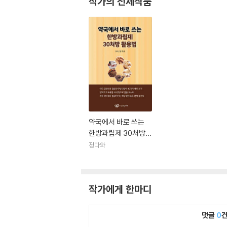
작가의 전체작품
약국에서 바로 쓰는
한방과립제 30처방
활용법
정다와
작가에게 한마디
댓글
0