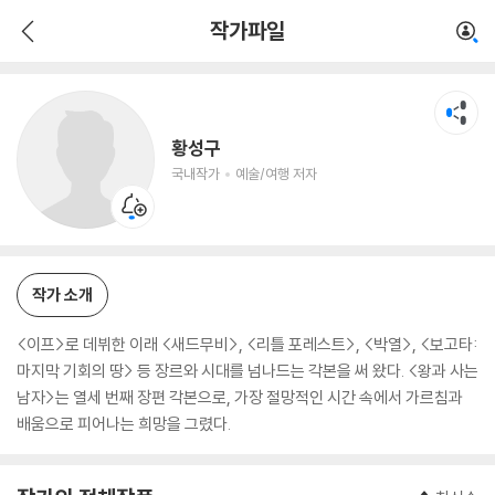
황성구
작가파일
국내작가
예술/여행 저자
황성구
국내작가
예술/여행 저자
작가 소개
<이프>로 데뷔한 이래 <새드무비>, <리틀 포레스트>, <박열>, <보고타:
마지막 기회의 땅> 등 장르와 시대를 넘나드는 각본을 써 왔다. <왕과 사는
남자>는 열세 번째 장편 각본으로, 가장 절망적인 시간 속에서 가르침과
배움으로 피어나는 희망을 그렸다.