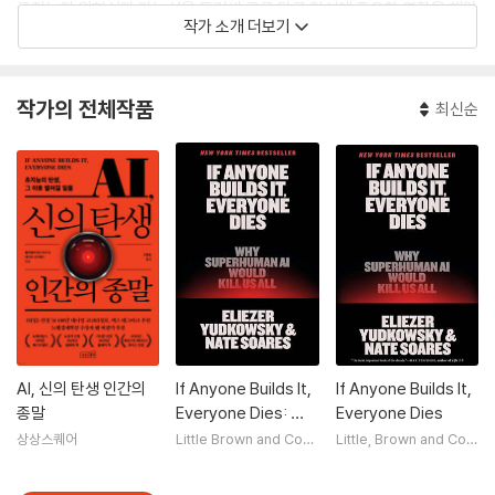
공지능의 위험성과 가능성을 둘러싼 공공 담론 형성에 중요한 역할을 해왔
작가 소개 더보기
다. 「뉴욕타임스」의 “현대 인공지능 운동의 여명을 이끈 12인의 인물” 특
집에 포함되었고, 「워싱턴포스트」의 “AI를 둘러싼 사상의 두 진영” 논의에
서 주요 사상가 7인 중 한 명으로 조명되었다. 2023년 TED 콘퍼런스 메
작가의 전체작품
최신순
인 무대에서 연설했으며, 그의 견해는 「뉴요커」, 「뉴스위크」, 「포브스」, 「와
이어드」, 「블룸버그」, 「애틀랜틱」, 「이코노미스트」 등 다양한 매체에서 다
루었다.
AI, 신의 탄생 인간의
If Anyone Builds It,
If Anyone Builds It,
종말
Everyone Dies: Wh
Everyone Dies
y Superhuman AI W
상상스퀘어
Little Brown and Com
Little, Brown and Com
pany
pany
ould Kill Us All