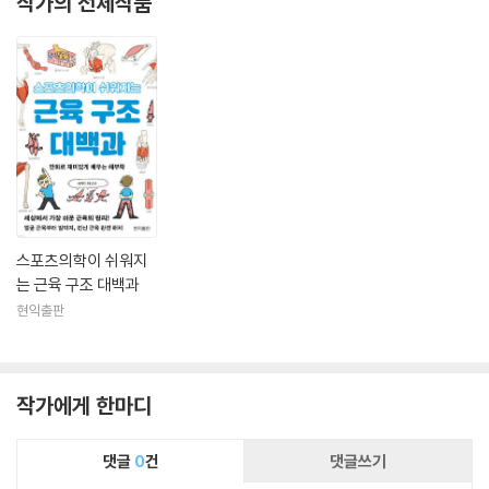
작가의 전체작품
스포츠의학이 쉬워지
는 근육 구조 대백과
현익출판
작가에게 한마디
댓글
0
건
댓글쓰기