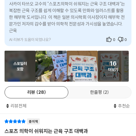
사카이 타쓰오 교수의 "스포츠의학이 쉬워지는 근육 구조 대백과"는
이해해야 인체 움직임의 원리를 제대로 파악할 수 있다. 이러한 구성은 인
복잡한 근육 구조를 쉽게 이해할 수 있도록 만화와 일러스트를 활용
체를 하나의 유기적인 시스템으로 바라보게 하며, 움직임을 통합적으로 이
한 해부학 도서입니다. 이 책은 일본 의사학회 이사장이자 해부학 전
해하도록 돕는다. 많은 사람이 근육을 어렵게 느끼는 이유는 개별 근육 명
문가인 저자의 감수를 받아 의학적 전문성과 가시성을 높였습니다.
칭을 외우는 데 그치기 때문이다. 그러나 이 책은 특정 근육이 어느 뼈에 붙
근육과 뼈, 신경, 관절의 관계를 설명하며, 전
어 있는지, 어떤 관절 움직임을 만들어내는지, 어떤 신경과 연결되어 있는
AI 리뷰가 도움이 되었나요?
0
0
지를 일러스트와 함께 보여줌으로써 움직임을 입체적으로 이해할 수 있다.
이를 통해 독자는 근육의 기능을 ‘움직임’이라는 맥락 속에서 이해하게 되
며, 실제 생활과 연결되는 실용적인 해부학 지식을 얻게 된다. 여기에 더해,
16
해부학 일러스트는 근육의 정확한 시작점과 정지점, 근섬유의 결까지 정교
스포일러
포함
더보기
하게 시각화해서 보여준다. 스토리와 그림으로 원리를 이해하므로 전신 근
육이 자연스럽게 머릿속에 그려지며 기억에도 오래 남게 될 것이다. 스포
6
6
츠의학, 재활, 해부학 분야 실무자부터 전공생, 근육이 궁금한 일반 독자까
리뷰
28
한줄평
2
지 모두에게 효과적이면서도 실용적인 근육 해부학 학습서다.
리뷰전체
추천순
[먼저 읽어본 해외 독자들의 추천]
근육의 시작점과 정지점은 이미지로 떠올리기 어려워서 외우기가 힘든데,
이 책은 일러스트와 만화, 그리고 다양한 정보를 곁들여 정말 이해하기 쉽
종이책
게 알려줍니다. 책을 좀 더 일찍 만났더라면 좋았겠다는 생각이 들었습니
스포츠 의학이 쉬워지는 근육 구조 대백과