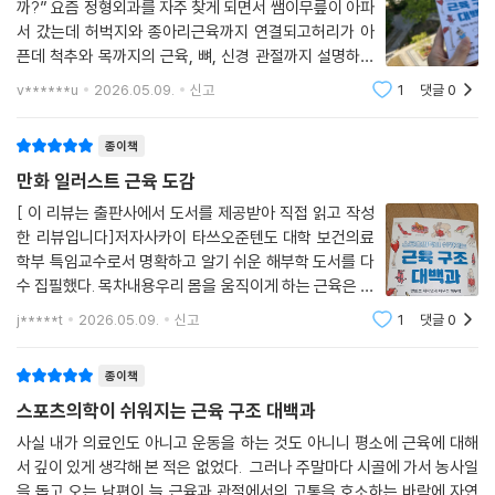
까?” 요즘 정형외과를 자주 찾게 되면서 쌤이무릎이 아파
서 갔는데 허벅지와 종아리근육까지 연결되고허리가 아
픈데 척추와 목까지의 근육, 뼈, 신경 관절까지 설명하셔
서일상에서 운동을 하거나 스트레칭, 혹은 단순한 몸의 움
v******u
2026.05.09.
신고
1
댓글
0
직임에도 “지금 어떤 근육이 움직이고 있는 걸까?” 궁금
했어요.그런데 막상 해부학 책을 펼치
종이책
만화 일러스트 근육 도감
[ 이 리뷰는 출판사에서 도서를 제공받아 직접 읽고 작성
한 리뷰입니다]저자사카이 타쓰오준텐도 대학 보건의료
학부 특임교수로서 명확하고 알기 쉬운 해부학 도서를 다
수 집필했다. 목차내용우리 몸을 움직이게 하는 근육은 복
잡하고 정교한 구조를 가지고 있습니다. 이 책은 전문적인
j*****t
2026.05.09.
신고
1
댓글
0
해부학 지식을 만화와 풍부한 일러스트를 통해 이해하기
쉽게 설명한 근육 해설서입니다. 일본 의
종이책
스포츠의학이 쉬워지는 근육 구조 대백과
사실 내가 의료인도 아니고 운동을 하는 것도 아니니 평소에 근육에 대해
서 깊이 있게 생각해 본 적은 없었다. 그러나 주말마다 시골에 가서 농사일
을 돕고 오는 남편이 늘 근육과 관절에서의 고통을 호소하는 바람에 자연