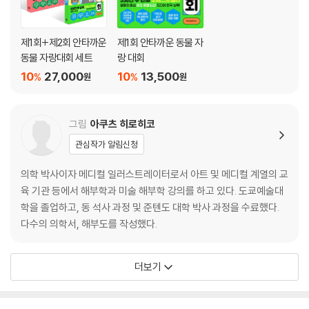
LESSON 7 다리
다리에 등장하는 근육
제1회+제2회 안타까운
제1회 안타까운 동물 자
장요근 / 대요근 / 소요근과 장골근 / 엉덩이 주변의 근육 / 대전근 / 중전
동물 자랑대회 세트
랑 대회
근과 소전근 / 외선근군 / 이상근 / 상쌍자근 / 하쌍자근 / 내폐쇄근 / 외폐
10
27,000
10
13,500
%
%
원
원
쇄근 / 대퇴방형근 / 내전근군 / 대내전근 / 박근 / 치골근 / 장내전근과 단
내전근 / 대퇴사두근 / 대퇴직근 / 내측광근 / 외측광근 / 중간광근 / 대퇴
근막장근 / 봉공근 / 햄스트링 / 대퇴이두근 / 반막양근과 반건양근 / 하퇴
그림
아쿠츠 히로히코
삼두근 / 비복근 / 가자미근 / 슬와근 / 족저근 / 다리의 굴근과 후경골근 /
관심작가 알림신청
후경골근 204 / 장모지굴근과 장지굴근 / 다리의 신근과 전경골근 / 장지
신근 / 전경골근과 장모지신근 / 비골근군 / 장비골근 / 단비골근 / 발등과
의학 박사이자 메디컬 일러스트레이터로서 아트 및 메디컬 계열의 교
발바닥의 내재근 / 족저의 심층에 있는 내재근
육 기관 등에서 해부학과 미술 해부학 강의를 하고 있다. 도쿄예술대
학을 졸업하고, 동 석사 과정 및 준텐도 대학 박사 과정을 수료했다.
LESSON 8 두경부
다수의 의학서, 해부도를 작성했다.
두경부에 등장하는 근육
흉쇄유돌근 / 사각근군 / 전사각근 / 중사각근과 후사각근 / 추전근과 후두
하근군 / 저작근 / 측두근 / 교근 / 외측익돌근 / 내측익돌근 / 이름만 기억
더보기
해 둬도 좋은 표정근 (1) / 이름만 기억해 둬도 좋은 표정근 (2) / 안륜근 /
구륜근 / 협근 / 광경근 / 이름만 기억해 둬도 좋은 두경부 근육