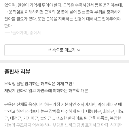
있으며, 일일이 기억해 두어야 한다. 근육은 수축하면서 몸을 움직이는데,
그 움직임을 이해하려면 근육의 양 끝에 붙어 있는 골격 부위를 정확하게
알아둘 필요가 있다. 또한 근육을 지배하는 신경에 대해서도 알아두어야
한다.
--- 「들어가며」 중에서
척추에서 뻗어나가는 하나의 신경세포는 도중까지는 한 줄기지만 근섬유
책 속으로 더보기
에 도달하기 직전에 여러 갈래로 나뉜다. 꽤 긴 근육이 있어도, 반드시 그
정중앙 부근에 신경이 도달하며 그 후에 여러 갈래로 갈라진다. 그래서 하
나의 근세포당 하나의 신경이 붙어 있게 된다. 하나의 운동신경 세포가 여
출판사 리뷰
러 개의 근섬유를 지배하고 있으며, 운동신경 세포가 지배하는 근섬유 그
룹은 신경의 명령에 따라 한 번에 수축한다. 우리가 이렇게 긴밀하게 몸을
무작정 달달 암기하는 해부학은 이제 그만!
움직일 수 있는 것은, 이러한 ‘장치’가 몸속에 있기 때문이다.
재밌게 만화로 읽고 자연스레 이해하는 해부학 개론
--- p.14
근육은 신체를 움직이게 하는 가장 기본적인 조직이지만, 막상 제대로 배
복막이라는 말을 들어본 적이 있는가? 복막은 얇은데, 복직근의 초(鞘)는
우려고 하면 생각보다 높은 장벽을 마주하게 된다. 대능형근, 회외근, 대요
매우 두껍다. 마분지 정도라고 할 수는 없지만, 그와 비슷할 정도로 튼튼하
근, 대전근, 가자미근, 슬와근… 생소한 한자어로 된 근육 이름들, 복잡한
다. 이는 내장이 중요하기 때문이 아니다. 외복사근은 몸의 정중선을 양쪽
기능과 구조까지 익혀야 하니 부담을 느끼고 금방 포기하고 만다. 하지만