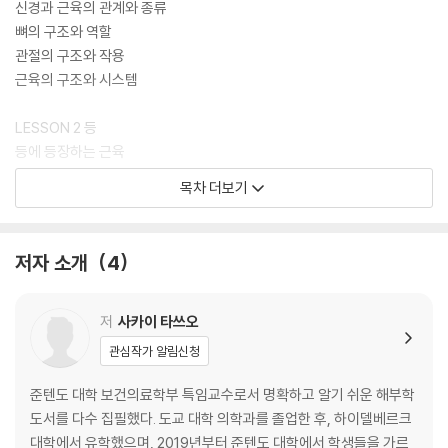
신경과 근육의 관계와 종류
뼈의 구조와 역할
관절의 구조와 작용
근육의 구조와 시스템
LESSON 2 등
등에 등장하는 근육
척주기립근 / 경장늑근 / 흉장늑근 / 요장늑근 / 두최장근 / 경최장근 / 흉
목차 더보기
최장근 / 경극근 / 흉극근 / 횡돌극근 / 회선근 / 다열근 / 두반극근 / 경반
극근 / 흉반극근 / 두판상근 / 경판상근 / 상후거근 / 하후거근
저자 소개
4
LESSON 3 흉부
흉부에 등장하는 근육
대흉근 주변의 근육 / 대흉근 / 소흉근과 쇄골하근 / 외늑간근 / 내늑간근 /
저
사카이 타쓰오
횡격막 / 로테이터 커프 / 소원근 / 극상근 / 극하근 / 견갑하근
관심작가 알림신청
LESSON 4 복부
준텐도 대학 보건의료학부 특임교수로서 명확하고 알기 쉬운 해부학
복부에 등장하는 근육
도서를 다수 집필했다. 도교 대학 의학과를 졸업한 후, 하이델베르크
외복사근 / 내복사근 / 복횡근 / 복직근 / 요방형근
대학에서 유학했으며, 2019년부터 준텐도 대학에서 학생들을 가르