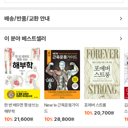
배송/반품/교환 안내
이 분야 베스트셀러
한 번 배우면 평생 쓰는
New 뉴 근육운동가이
포에버 스트롱
김
해부학
드
스
10
20,700
%
원
10
21,600
10
28,800
1
%
%
원
원