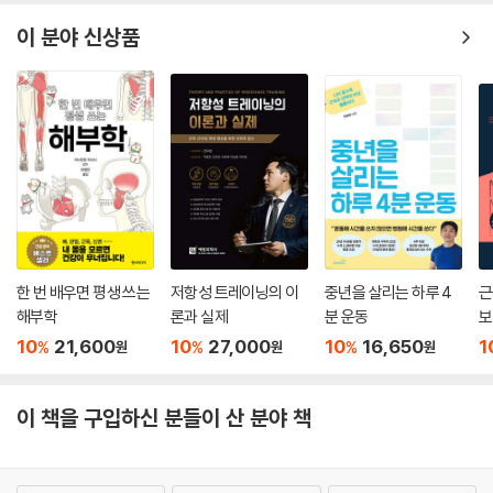
이 분야 신상품
한 번 배우면 평생 쓰는
저항성 트레이닝의 이
중년을 살리는 하루 4
근
해부학
론과 실제
분 운동
보
10
21,600
10
27,000
10
16,650
1
%
%
%
원
원
원
이 책을 구입하신 분들이 산 분야 책