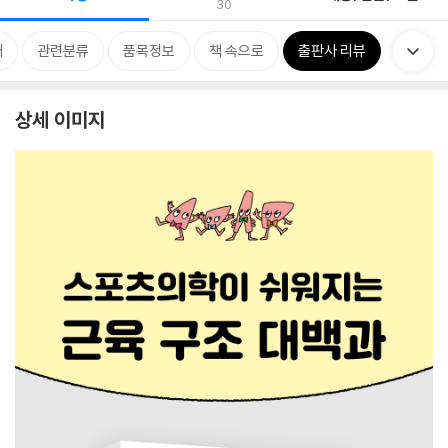
30
개
관련분류
품목정보
책 속으로
출판사 리뷰
상세 이미지