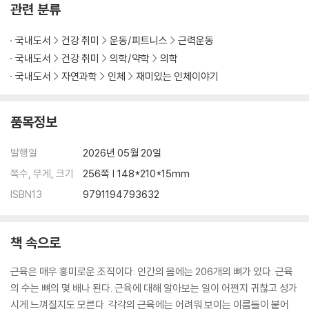
관련 분류
부록 주요 근육 목록
국내도서
건강 취미
운동/피트니스
근력운동
국내도서
건강 취미
의학/약학
의학
국내도서
자연과학
인체
재미있는 인체이야기
품목정보
발행일
2026년 05월 20일
쪽수, 무게, 크기
256쪽 | 148*210*15mm
ISBN13
9791194793632
책 속으로
근육은 매우 흥미로운 조직이다. 인간의 몸에는 206개의 뼈가 있다. 근육
의 수는 뼈의 몇 배나 된다. 근육에 대해 알아보는 일이 어쩐지 귀찮고 성가
시게 느껴질지도 모른다. 각각의 근육에는 어려워 보이는 이름들이 붙어