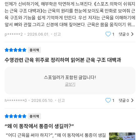
다. - Italixxx
인체가 신비하기에, 해부학은 막연하게 느껴진다. 《스포츠 의학이 쉬워지
는 근육 구조 대백과》는 근육의 원리를 한눈에 보이도록 만화로 보여줘 근
근육 하나하나를 차례대로 다루면서, 친근한 말투로 설명해 줍니다. 귀여
육 구조와 기능을 쉽게 기억하게 만든다. 우선 저자는 근육을 이해하기에
운 만화와 깔끔한 일러스트가 함께 실려있어서, 읽는 내내 무척 좋았습니
앞서 뼈와 관절 그리고 신경에 대해 짚어본다. 근육은 몸을 움직이기 위해
다. - 9HPxxx
존재하지만, 뼈나 신경이 없으면 움직일 수 없기 때문이다. 지금껏 우리 몸
p******2
2026.06.01.
신고
1
댓글
0
을 지탱하는
근육에 관심을 가지게 되어, 구조 등을 공부해 보려고 구매했습니다. 근육
종이책
의 이름과 특징이 잘 정리된 책으로, 알기 쉽고 흥미롭게 읽을 수 있었습니
수영관련 근육 위주로 정리하며 읽어본 근육 구조 대백과
다. - Kanoxxx
근력운동을 할 때는 지금 어떤 부위가 자극되고 있는지 아는 것이 매우 중
스포일러가 포함된 글입니다!
요한데, 이 책은 전신의 모든 근육 부위를 일러스트와 함께 설명합니다. 또
글보기
한 전문서처럼 어렵게 쓰인 책이 아니라, 누구나 이해할 수 있도록 풀어 써
서 매우 읽기 편합니다. - Healtxxx
h********0
2026.05.10.
신고
1
댓글
0
종이책
“왜 이 동작에서 통증이 생길까?”
“어디 근육을 써야 하지?”, “왜 이 동작에서 통증이 생길