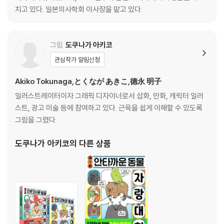
치고 있다. 일본의사학회 이사장을 맡고 있다.
LESSON 5 골반부
골반저근군
골반부 근육들
그림
도쿠나가 아키코
관심작가 알림신청
LESSON 6 팔
팔에 등장하는 근육
Akiko Tokunaga,とくなが あきこ,德永 明子
상완이두근 주변의 근육 / 상완이두근 / 완요골근과 상완근 / 상완삼두근
일러스트레이터이자 그래픽 디자이너로서 삽화, 만화, 캐릭터 일러
과 팔꿈치근 / 상완삼두근 / 팔꿈치근 / 삼각근 / 광배근 주변의 근육 / 광
스트, 광고 미술 등에 참여하고 있다. 근육을 쉽게 이해할 수 있도록
배근 / 대원근과 오구완근 / 승모근 / 전거근 / 견갑골 주변의 근육 / 견갑
그림을 그렸다.
거근 / 대능형근 / 소능형근 / 원회내근 / 방형회내근 / 회외근 / 수근굴근
과 장장근 / 장장근 / 요측수근굴근과 척측수근굴근 / 수근신근 / 척측수근
도쿠나가 아키코
의 다른 상품
신근 / 장요측수근신근과 단요측수근신근 / 손가락을 굽히는 근육 / 천지
굴근 / 심지굴근 / 장모지굴근 / 모지신근과 모지외전근 / 장모지외전근 /
단모지신근과 장모지신근 / 모지구를 형성하는 근육 / 단모지외전근 / 모
지내전근 / 단모지굴근과 모지대립근 / 총지신근 / 시지신근 / 소지신근 /
소지의 근육 / 단소지굴근 / 소지외전근과 소지대립근 / 골간근과 충양근 /
충양근 / 장측골간근 / 배측골간근