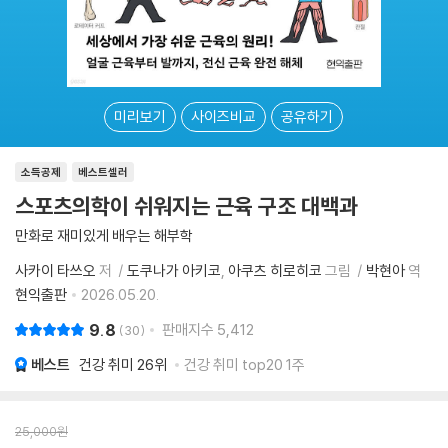
미리보기
사이즈비교
공유하기
소득공제
베스트셀러
스포츠의학이 쉬워지는 근육 구조 대백과
만화로 재미있게 배우는 해부학
사카이 타쓰오
저
도쿠나가 아키코
아쿠츠 히로히코
그림
박현아
역
현익출판
2026.05.20.
9.8
판매지수
5,412
30
베스트
건강 취미
26위
건강 취미 top20 1주
25,000
원