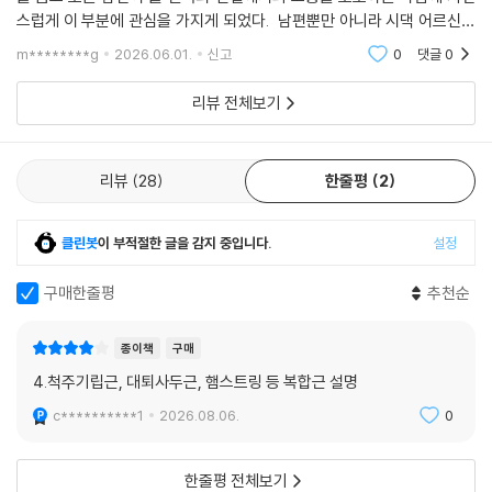
스럽게 이 부분에 관심을 가지게 되었다. 남편뿐만 아니라 시댁 어르신들
도 관절이 항상 문제라서 몸의 구조를 조금이라도 알면 마사지를 한다던가
m********g
2026.06.01.
신고
0
댓글
0
할 때 도움이
리뷰 전체보기
리뷰
28
한줄평
2
클린봇
이 부적절한 글을 감지 중입니다.
설정
구매한줄평
추천순
종이책
구매
4.척주기립근, 대퇴사두근, 햄스트링 등 복합근 설명
c**********1
2026.08.06.
0
한줄평 전체보기