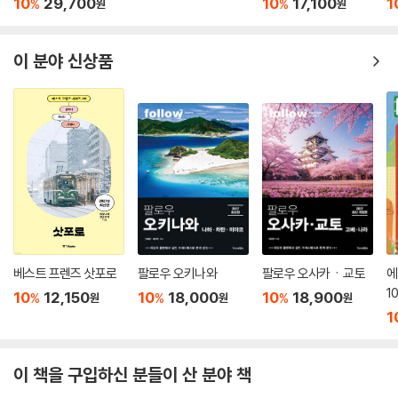
금각이 아름답고 세련된 최신 디자인의 옷을 입은 사람이라면, 은각은 마
10
29,700
10
17,100
1
%
%
원
원
치 무심하게 아무거나 걸쳤는데도 기품이 느껴지는 사람 같았다.
--- p.261
이 분야 신상품
가게 안에 자리를 잡고 노트북을 펼쳤다. 점심을 먹지 않았기에 피자 토스
트를 시키고 번역일을 시작했다. 피자 토스트가 무척 맛있어서 프렌치토스
트까지 시켜보았는데 역시 맛있었다. 하천 흐르는 소리가 섞인 카페 음악
을 들으며, 맛있는 음식을 먹고 봄 향기를 맡으며… 일이라니! 어쩐지 교토
를 떠나기 아쉬워지는 멋진 오후였다.
--- p.272
열심히 일하고 집으로 향하면서 새삼 4월과 5월 사이의 변화를 떠올렸다.
너무나도 추워서 따뜻한 커피만 찾았는데 한 달 사이에 아이스 아메리카노
베스트 프렌즈 삿포로
팔로우 오키나와
팔로우 오사카ㆍ교토
에
를 마시게 되었고, 벚꽃은 모두 지고 초록 잎들로 가득해졌다. 이렇게 봄이
1
10
12,150
10
18,000
10
18,900
%
%
%
원
원
원
꽃피다가 여름으로 들어설 것이다. 그리고 나는 교토가 서서히 봄을 맞이
1
하는 한 달간의 시간을 함께할 수 있었다. 교토의 봄 한 조각을 오롯이 가지
게 된 기분이 들었다.
--- p.273
이 책을 구입하신 분들이 산 분야 책