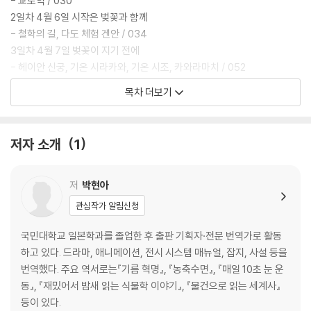
- 교토역 / 030
2일차 4월 6일 시작은 벚꽃과 함께
- 철학의 길, 다도 체험 겐안 / 034
3일차 4월 7일 벚꽃이 지기 전에
- 헤이안 신궁, 기온 시라카와, 기온 시조, 카와라마치 / 052
4일차 4월 8일 옛 귀족들의 별장지에서 즐기는 디지털 노마드
목차 더보기
- 아라시야마 / 080
5일차 4월 9일 프리랜서라면 벚꽃 구경도 일과 함께
- 클램프 커피 사라사, 니조성 / 092
저자 소개
1
6일차 4월 10일 교토에서 BTS의 인기를 체감하다
- 프로 앤티크 컴 교토, 고켄시모, 블루보틀 / 108
7일차 4월 11일 시장 구경은 역시 식도락과 함께
저
박현아
- 니시키 시장 / 124
관심작가 알림신청
8일차 4월 12일 신선들의 별장인가 선녀들의 쉼터인가
- 기요미즈데라 / 134
국민대학교 일본학과를 졸업한 후 출판 기획자·전문 번역가로 활동
11일차 4월 14일 비 오는 정원, 툇마루에서 마시는 차 한 잔
하고 있다. 드라마, 애니메이션, 전시 시스템 매뉴얼, 잡지, 사설 등을
- 엔토쿠인 / 150
번역했다. 주요 역서로는『기름 혁명』, 『농축수면』, 『매일 10초 눈 운
12일차 4월 15일 귀여운 여우와 고양이가 반겨주는 곳
동』, 『재밌어서 밤새 읽는 식물학 이야기』, 『물건으로 읽는 세계사』
- 후시미이나리 / 166
등이 있다.