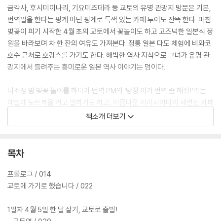
금각사, 후시미이나리, 기요미즈데라 등 교토의 유명 관광지 방문은 기본,
번역일을 한다는 핑계 아닌 핑계로 특색 있는 카페 투어도 잔뜩 한다. 마침
벚꽃이 피기 시작한 4월 초의 교토에서 꽃놀이도 하고 고즈넉한 일본식 정
원을 바라보며 차 한 잔의 여유도 가져본다. 정통 일본 다도 체험에 비와코
호수 근처로 호캉스를 가기도 한다. 해박한 역사 지식으로 그녀가 유명 관
광지에서 들려주는 흥미로운 일본 역사 이야기는 덤이다.
니조성 밤 벚꽃 놀이를 하다가 번역 PM의 ‘당장 이거 번역 좀 해줘!’라는
메일에 노트북을 켜고 일하기도 하고, 아름다운 아라시야마의 세련된 카페
에서 벚꽃이 눈처럼 휘날리는 창밖을 바라보며 번역일을 하기도 한다. 관
책소개 더보기
광과 일상과 일의 경계가 모호한 한 달 교토 살기는 진정한 디지털 노마드
를 향유하는 프로 프리랜서 번역가에게만 허락된, 누구나 부러워할 사치이
자 특권이었다. 교토가 서서히 봄을 맞이하는 한 달, 빛나는 추억 한 조각을
목차
담아왔다. 이 책 『한 달의 교토』에는 그 눈부시게 빛나는 조각들이 듬뿍 담
겨있다.
프롤로그 / 014
교토에 가기로 했습니다 / 022
1일차 4월 5일 한 달 살기, 교토로 출발!