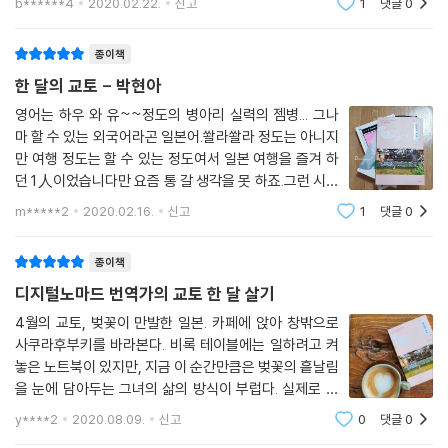
b******4
2020.02.22.
신고
1
댓글
0
한다.30분 동안 창밖에 비친 교토는 현대 속에 전통이 아
--- p.106
무렇지도 않게 스며들어있는 도시였다. 도
종이책
표지판을 읽어보고 검색을 해보니 그 이유를 알 수 있었다. 이 바위는 사랑
한 달의 교토 - 박현아
의 바위였다. 10m 정도 떨어진 맞은편에 똑같은 바위가 하나 더 있는데,
그 바위에서 눈을 감고 이 바위까지 무사히 걸어와 바위를 터치하면 사랑
영어는 하우 와 유~~정도의 병아리 실력의 젬병... 그나
마 할 수 있는 외국어라곤 일본어.쏼라쏼라 정도는 아니지
이 이루어진단다. ‘청춘이구나, 좋다’라고 생각했는데 이번엔 나이 지긋해
만 여행 정도는 할 수 있는 정도여서 일본 여행을 즐겨 하
보이는 아저씨가 눈을 감고 바위를 향해 걸어가고 있었다. 노년기의 사랑
던 1人이었습니다만 요즘 통 갈 생각을 못 하죠.그런 시기
을 기원하는 걸까? 역시 사랑에는 나이도, 국경도 없군!
에 만난 일본 여행 에세이 ＜한 달의 교토＞~~ 반갑습니
--- p.145
m*****2
2020.02.16.
신고
1
댓글
0
다!! 길다면 길고 짧다고 하면 짧게 느껴지는 한 달이란 기
간 동안 일본에서 산다면... 게다가 놀고
넓고 여유로운 히가시혼간지 경내를 걸었다. 커다란 고에이도와 아미타도
종이책
가 있는 넓은 경내에서는 교토 타워가 잘 보이는데, 이게 참 재미있다. 절대
디지털노마드 번역가의 교토 한 달 살기
최신식이라고 말할 수 없는 낡은 현대와 웅장한 사찰이 함께하는 교토의
4월의 교토, 벚꽃이 만발한 일본. 카페에 앉아 창밖으로
풍경을 즐길 수 있다. 그 풍경을 담은 사진을 찍느라 혼자 열심히 구도를 연
사쿠라후부키를 바라본다. 비록 테이블에는 일하려고 켜
구하며 넓은 경내를 방황했다.
놓은 노트북이 있지만, 지금 이 순간만큼은 벚꽃의 흩날림
--- p.200
을 눈에 담아두는 그녀의 삶의 방식이 부럽다. 실제로 난
그녀가 벚꽃을 만끽했던 도게츠카페에서 긴 줄을 서서 라
y****2
2020.08.09.
신고
0
댓글
0
사진 촬영만 해도 되겠냐고 허락을 구한 뒤, 멀찍이 혼노지의 사진만 찍고
테를 주문했고, 자리가 없어 야외 땡볕에서 커피 수혈을