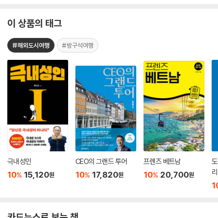
이 상품의 태그
#해외도시여행
#방구석여행
극내성인
CEO의 그랜드 투어
프렌즈 베트남
도
리
10
15,120
10
17,820
10
20,700
%
%
%
원
원
원
1
카드뉴스로 보는 책