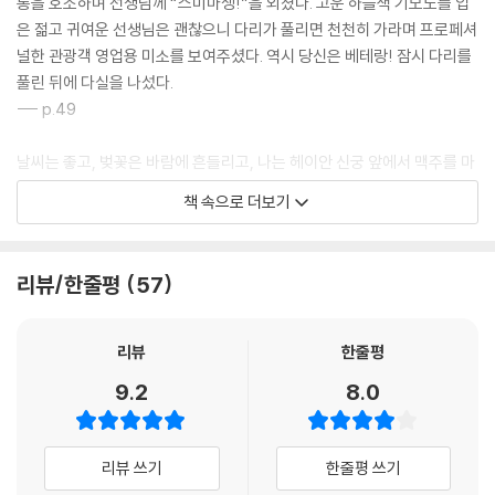
통을 호소하며 선생님께 “스미마셍!”을 외쳤다. 고운 하늘색 기모노를 입
은 젊고 귀여운 선생님은 괜찮으니 다리가 풀리면 천천히 가라며 프로페셔
널한 관광객 영업용 미소를 보여주셨다. 역시 당신은 베테랑! 잠시 다리를
풀린 뒤에 다실을 나섰다.
--- p.49
날씨는 좋고, 벚꽃은 바람에 흔들리고, 나는 헤이안 신궁 앞에서 맥주를 마
신다. 그래, 이것이 바로 ‘교토 한 달 살기’ 타이틀에 완벽하게 어울리는 그
책 속으로 더보기
림이다. 그 순간의 행복한 기분과 책에 쓸 거리가 생겼다는 만족감을 한 번
에 느꼈다. 한편으로는 이 좋은 순간에 혼자임을 새삼 깨닫게 되었다. 트위
터에 사진을 올렸지만 지금 내가 마시는 맥주와 호르몬의 맛과 지금 부는
리뷰/한줄평
57
바람의 느낌과 경치를 누구와도 함께할 수 없다는 생각에 조금 서글퍼졌
다.
--- p.63
리뷰
한줄평
9.2
8.0
번역 프로그램을 켜고 키보드를 두드리며 일을 했다. 창밖으로 보이는 도
게츠교를 물끄러미 바라보기도 하고, 벚꽃을 감상하기도 했다. 도게츠교를
오가는 사람들도 구경했다. 조용히 음악을 들으며 일을 조금 하고 있자니,
리뷰 쓰기
한줄평 쓰기
어쩐지 이 상황이 참 멋지다는 생각이 들었다. 귀족들의 별장지, 아름다운