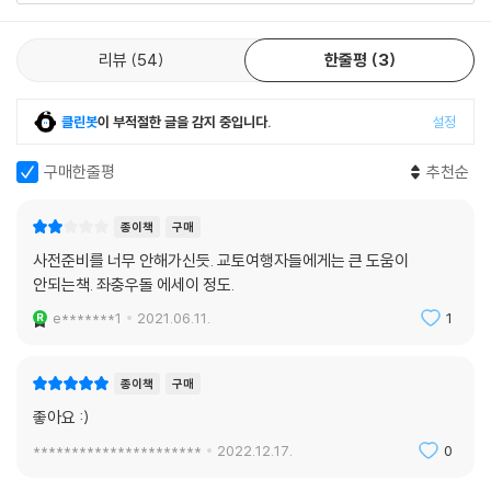
하는 척하다가 원래의 목적을 달성하려 하는 것’을 의미하는 말로 쓰인다.
아케치 미츠히데가 주군인 노부나가를 배신한 이유로는 수많은 추측과 설
리뷰
54
한줄평
3
이 있다.
--- p.217
클린봇
이 부적절한 글을 감지 중입니다.
설정
교토역에 비해 작고 한적한 오쓰역에 내렸다. 하늘이 어두컴컴해서 곧 비
가 쏟아질 거 같았다. 인터넷으로 검색해 미리 알아 둔 정류장에서 호텔 셔
구매한줄평
추천순
틀버스를 탔다. 그리고 그 버스 안에서 호텔을 예약했다. 호텔 셔틀버스 안
에서 호텔을 예약하다니. 왜인지는 모르겠지만 즉흥적이고 나 자신이 멋있
종이책
구매
어 보였다. (정말 왜 멋있어 보였는지는 모르겠다) 어쩜 이리 무계획인지!
사전준비를 너무 안해가신듯. 교토여행자들에게는 큰 도움이
--- p.231
안되는책. 좌충우돌 에세이 정도.
e*******1
2021.06.11.
1
방으로 돌아와 다시 일을 하고, 테라스에서 깜깜해지는 비와코 호수를 바
라보았다. 마침 분수 쇼를 하고 있었다. 핸드폰에서 흘러나오는 음악을 들
으며 비와코의 멋진 분수 쇼를 바라보았다. 순간, 멋진 사진 속 주인공이 된
종이책
구매
거 같았다. 그리고 새삼 일과 돈의 소중함을 느꼈다. 번역가가 되기로 결심
좋아요 :)
하지 않았더라면, 책을 쓰지 않았더라면, 한 달 살기를 안 했더라면 내가 시
**********************
2022.12.17.
0
가의 비와코까지 와서 호캉스를 할 수 있었을까? 이렇게 호텔에서 호사를
누릴 수 있는 것도 돈을 벌고 있기 때문이다.