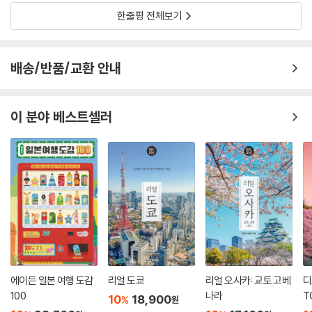
--- p.235
한줄평 전체보기
그 시대에는 여자아이에게 일본의 글자인 가나와 와카(시의 한 종류) 정도
만 가르쳤다고 하며 한자는 가르치지 않았다고 하는데, 무라사키 시키부의
배송/반품/교환 안내
아버지는 딸의 재능을 알아보고 한자까지 가르쳤다. 이후에는 시와 글쓰기
등으로 재능을 인정받아 일왕의 부인을 가정교사처럼 시중드는 궁녀로 일
했다고 한다. 우리나라로 치면 중궁전 최 상궁 정도였을까?
이 분야 베스트셀러
--- p.241
4월 초 철학의 길은 벚꽃과 함께였는데, 5월 초 철학의 길은 햇빛 반짝이
는 선명한 초록 잎사귀로 가득했다. 바닥에는 코모레비의 흔적들이 잔뜩
생겼다. 코모레비(木漏れ日). 나뭇잎 사이로 비치는 햇빛을 가리키는 일
본어이다. 어쩐지 발음이 귀여워서 좋아하는 말이다. 코모레비 가득한 철
학의 길을 천천히 걸었다.
--- p.257
금각은 화려한 금으로 자신을 뽐냈다. 하지만 은각은 아무런 치장이 없었
에이든 일본 여행 도감
리얼 도쿄
리얼 오사카: 교토 고베
디
100
나라
T
다. 그런데 그 모습이 참 고고했다. 이런 비유가 어울리는지는 모르겠지만
10
18,900
%
원