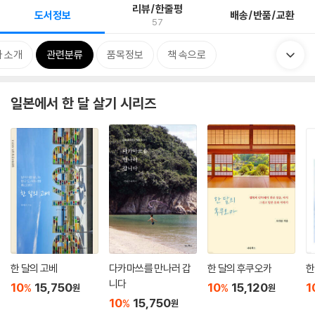
리뷰/한줄평
도서정보
배송/반품/교환
57
 소개
관련분류
품목정보
책 속으로
일본에서 한 달 살기 시리즈
한 달의 고베
다카마쓰를 만나러 갑
한 달의 후쿠오카
한
니다
10
15,750
10
15,120
1
%
%
원
원
10
15,750
%
원