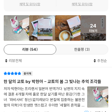
아라시야마의 세련된 카페에서 창밖을 바라보며 번역일이라니. 어떤 드라
혜택 및 유의사항
혜택 및 유의사항
마나 소설 속 한 장면 같네. 이것이 바로 디지털 노마드인가?
--- p.89
24
생각해보면 내 직업은 참 편리하다. 직장에 다녔다면 한 달 살기를 이렇게
더보기
쉽게 떠날 수 없었겠지. 물리적으로는 오로지 혼자 일하는 직업이니 훌쩍
떠나올 수 있었다. 인터넷이 가능하고 노트북만 있으면 어디서든 일할 수
4
있다. 사실 그렇기에 이 한 달의 교토는 ‘한 달 휴양’이 아닌 ‘한 달 살기’가
리뷰
54
한줄평
3
될 수 있었다. 온전히 교토에서 살면서 일까지 해야 하니까.
--- p.93
리뷰전체
추천순
메일이 한 통 왔다. 나와 거래하는 번역회사 PM(프로젝트 매니저)의 절규
종이책
였다. 내용을 요약하자면 ‘이것 좀 지금! 당장! 번역해줘!’ 어쩔 수 없이 기
념품 가게에서 노트북을 펼쳐 PM이 보내준 파일을 번역했다. 그렇다. 노트
한 달의 교토 by 박현아 - 교토의 봄 그 빛나는 추억 조각들
북을 들고 다녔다. 무거웠다. 정신없이 번역하고 무사히 납품했더니 또 다
저자 박현아는 프리랜서 일본어 번역가다. 남편의 지지 속
른 PM에게서 연락이 왔다. ‘이거! 오늘 밤 10시까지!’ 프리랜서의 애환이
에 결혼 4개월 차에 홀로 한달 살기를 떠난 용감(?)한 그
란 이런 걸까? 말이 좋아서 디지털 노마드지, 에도 막부의 처음과 끝을 함
녀. '와비사비' 정신(겉치레보다 본질에 집중하는 불완전
께한 역사적인 니조성의 기념품 가게에서 노트북을 펴고 번역일을 하게 될
함의 미학)이 탄생한 옛스럽고 우아한 '세월의 흔적을 멋
줄은 누가 알았을까.
지고 단정하게 간직하고 있는' 교토에서 한달 살기를 결심