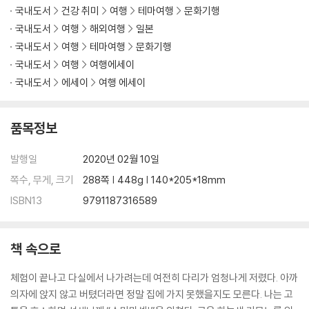
국내도서
건강 취미
여행
테마여행
문화기행
- 은각사, 카페 하나우사기 / 256
30일차 5월 3일 교토의 봄 한 조각을 품다
국내도서
여행
해외여행
일본
- 쇼세이엔, 크래프트하우스 교토, 마마 커피 / 266
국내도서
여행
테마여행
문화기행
31일차 5월 4일 천년의 세월을 품은 떡 가게
국내도서
여행
여행에세이
- 이마미야 신사, 이치몬지야 와스케 / 274
국내도서
에세이
여행 에세이
에필로그 / 283
품목정보
발행일
2020년 02월 10일
쪽수, 무게, 크기
288쪽 | 448g | 140*205*18mm
ISBN13
9791187316589
책 속으로
체험이 끝나고 다실에서 나가려는데 여전히 다리가 엄청나게 저렸다. 아까
의자에 앉지 않고 버텼더라면 정말 집에 가지 못했을지도 모른다. 나는 고