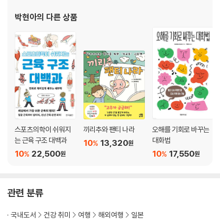
14일차 4월 17일 한가롭고 평화로운 옛 궁궐에서 보낸 오후
- 교토고쇼 / 182
박현아
의 다른 상품
15일차 4월 18일 Now, Life is living you
- 히가시혼간지, 히비 커피 / 190
16일차 4월 19일 금각사에는 금각사밖에 볼 게 없다?
- 금각사 / 204
17일차 4월 20일 적은 혼노지에 있다
- 혼노지, 카페 코시 / 214
18일차 4월 21일 ~ 20일차 4월 23일 호린 투어 효도 관광
- 부모님과 함께한 교토 여행 / 222
21일차 4월 24일 ~ 22일차 4월 25일 비와코 호수 호캉스 투어
스포츠의학이 쉬워지
끼리추와 팬티 나라
오해를 기회로 바꾸는
- 오쓰 프린스 호텔, 비와코 호텔 / 226
는 근육 구조 대백과
대화법
10
13,320
%
원
23일차 4월 26일 아름다운 꽃에는 벌이 날아들기 마련
10
22,500
10
17,550
%
%
원
원
- 이시야마데라 / 236
25일차 4월 28일 색다른 경험, 일본주 아포카토
- 후시미 양조장 / 244
관련 분류
26일차 4월 29일 일본에서 만난 반가운 손님
- 텐류지, 아라시야마 치쿠린 / 250
국내도서
건강 취미
여행
해외여행
일본
29일차 5월 2일 금각사와는 또 다른 매력이