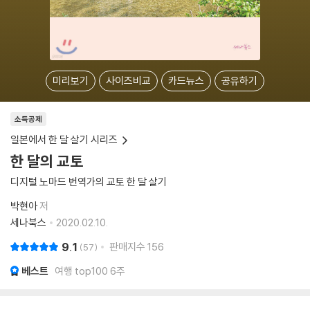
미리보기
사이즈비교
카드뉴스
공유하기
소득공제
일본에서 한 달 살기 시리즈
한 달의 교토
디지털 노마드 번역가의 교토 한 달 살기
박현아
저
세나북스
2020.02.10.
9.1
판매지수
156
57
베스트
여행 top100 6주