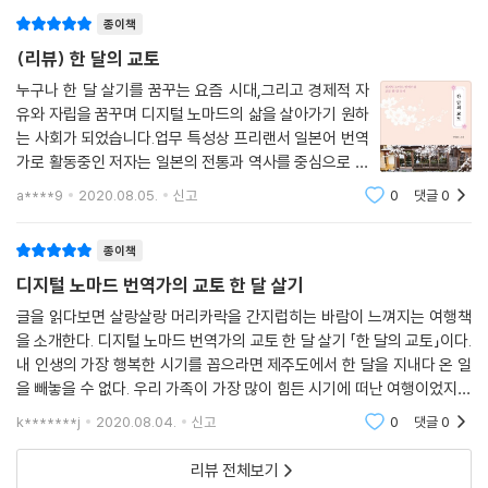
다시 집으로 가는 버스를 탔다. 역시 정기권을 사길 잘했다. 그리고 혼노지
했었다. 그래서인지 그녀의 여유로움이
종이책
는 다음에 만나야겠다. 집으로 가까워지는 버스 창 너머로 다시 히가지혼
간지가 보였다. 그 순간에도 교토역 앞 커다란 사거리에서 히가시혼간지는
(리뷰) 한 달의 교토
사람들에게 끊임없이 외치고 있었다. Life is living you.
누구나 한 달 살기를 꿈꾸는 요즘 시대,그리고 경제적 자
--- p.201
유와 자립을 꿈꾸며 디지털 노마드의 삶을 살아가기 원하
는 사회가 되었습니다.업무 특성상 프리랜서 일본어 번역
금각사를 둘러보다가 갑자기 떠오른 의문. 물론 문학소녀가 아니기에 소설
가로 활동중인 저자는 일본의 전통과 역사를 중심으로 살
과는 관계가 없는 궁금증이었다.‘저거 다 순금일까?’ 문득 18K나 14K는 사
펴볼 수 있는 교토에서 큰 마음을 먹고 한 달 살기를 시작
a****9
2020.08.05.
신고
0
댓글
0
하였는데요. 심지어 아주 화창한 봄날에 말이죠.한 달 살
용되지 않았는지 궁금해졌다. 14K라면 내구성이 더 좋을 것 같은데….
기를 통해 교토에서 살아가는 사람들의 생활
--- p.210
종이책
디지털 노마드 번역가의 교토 한 달 살기
교토 여행 내내 ‘Dobby is free’라는 글자가 프린트된 에코백을 들고 다
녔는데 교토까지 와서 일하는 걸 보면 난 자유가 아니다. 그래도 이렇게 일
글을 읽다보면 살랑살랑 머리카락을 간지럽히는 바람이 느껴지는 여행책
을 소개한다. 디지털 노마드 번역가의 교토 한 달 살기 「한 달의 교토」이다.
을 해야 여행이 끝나고 일상으로 돌아가도 금전적인 어려움을 겪지 않는
내 인생의 가장 행복한 시기를 꼽으라면 제주도에서 한 달을 지내다 온 일
다.
을 빼놓을 수 없다. 우리 가족이 가장 많이 힘든 시기에 떠난 여행이었지만
--- p.216
우리 가족이 가장 못 잊을 추억 중 하나이다. 한 달 살기는 몇박 몇일로 다
k*******j
2020.08.04.
신고
0
댓글
0
녀오는 여
아케치 미츠히데가 혼노지로 발길을 돌릴 때 했다고 전해지는 말. ‘적은 혼
리뷰 전체보기
노지에 있다(敵は本能寺にあり)’ 이 말은 지금도 일본에서 ‘다른 일을