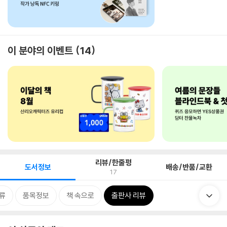
이 분야의 이벤트
14
리뷰/한줄평
도서정보
배송/반품/교환
17
류
품목정보
책 속으로
출판사 리뷰