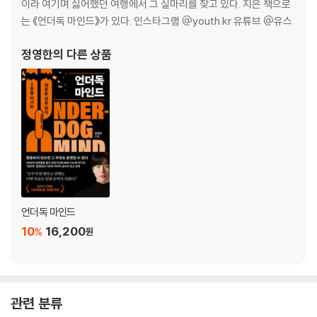
아님 말고
이라 여기며 싫어했던 여행에서 그 실마리를 찾고 있다. 지은 책으로
끝은 없다
는 《언더독 마인드》가 있다. 인스타그램 @youth.kr 유튜브 @유스
지나고 나면
파도에 흘려보내기
정영한
의 다른 상품
꿈꾸듯 포르투
유한해서 소중한 것들
에필로그
언더독 마인드
10
16,200
%
원
관련 분류