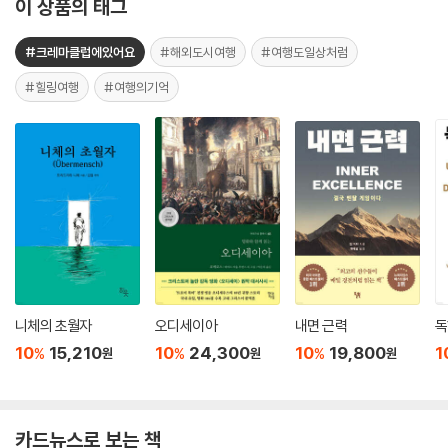
이 상품의 태그
#크레마클럽에있어요
#해외도시여행
#여행도일상처럼
#힐링여행
#여행의기억
니체의 초월자
오디세이아
내면 근력
독
10
15,210
10
24,300
10
19,800
1
%
%
%
원
원
원
카드뉴스로 보는 책