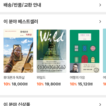
배송/반품/교환 안내
런히 모은 두 무릎을 감싸고 멍하니 도로에 지나다니는 차들을 구경하거
나, 책으로 얼굴만 가린 채 백팩을 머리에 베고 낮잠을 잤다. ‘자유’라는 단
어를 보며 떠올렸던 장면이 바로 여기 있었다.
이 분야 베스트셀러
--- p.266
휴대폰과 독화살
와일드
여행의 이유
여
10
18,000
10
19,800
10
15,120
1
%
%
%
원
원
원
이 분야 신상품