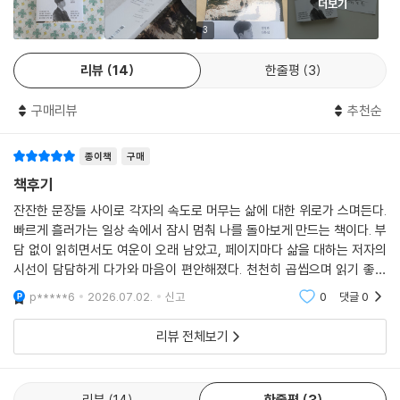
는 없다. 누군가의 선의를 그 나라의 성격으로 일반화할 수 없듯, 악의도 마
더보기
직장인. 분명 전보다 모든 면에서 좋아졌지만 그 안에도 권태가 찾아든다.
찬가지다.
삶을 잘 살아내고 싶은 마음은 두려움을 만들고, 자유롭고 싶은 본연의 내
3
마음을 고쳐먹자 비로소 안탈리아 올드타운의 뷰와 반짝이는 바다가 눈에
가 불쑥 튀어나온다. 그런 그에게 여행이란 그저 잠깐의 행복이 아니다. 현
들어왔다.
리뷰
14
한줄평
3
실에 더 잘 머물기 위해 찾은 자신만의 방법이다.
--- p.98
구매리뷰
추천순
“세상은 넓고 삶은 제각각이다”
하지만 ‘볼 수 없음’이 ‘다시 찾는 이유’가 된다는 걸, 간직할 수 없어서 더
아름답게 포착해 낸 다채로운 장소와 사람들을 직접 보는 즐거움
소중한 머무름이 있다는 걸 이제는 알게 됐다.
종이책
구매
--- p.139
어려웠던 시절부터 현재의 고민에 이르기까지 여행 중에 떠올리는 여러 생
책후기
각들은 작가의 지난 삶만큼이나 가볍지 않지만, 여행이라는 환경이 그 문
잔잔한 문장들 사이로 각자의 속도로 머무는 삶에 대한 위로가 스며든다.
나의 열심을 누군가 알아주길 기대하면 안 된다는 걸 알고 또 인정하는 사
장들을 비교적 가볍게 만든다. 한국어를 능숙하게 하는 튀르키예인 압둘
빠르게 흘러가는 일상 속에서 잠시 멈춰 나를 돌아보게 만드는 책이다. 부
이 허무감이 날아들었다. ‘나 잘하고 있나’에 대한 판단은 불가피하게도 타
라, 처음 만나 짧은 시간에 깊이 있는 대화를 나눈 미즈키, 포르투 거리에서
담 없이 읽히면서도 여운이 오래 남았고, 페이지마다 삶을 대하는 저자의
인의 시선에 달려 있다. 게다가 방송을 업으로 삼고 있다 보니 조직의 평가,
바이올린 버스킹으로 감동을 준 알폰수와 파브리지오뿐 아니라, 낯선 도시
시선이 담담하게 다가와 마음이 편안해졌다. 천천히 곱씹으며 읽기 좋았
스스로의 만족, 그리고 시청자의 반응이라는 세 개의 꼭짓점이 무게중심을
에서 스쳐 지나가는 수많은 사람들과 다양한 풍경들에 의해 고민은 흩어지
다.
p*****6
2026.07.02.
신고
0
댓글
0
잡아내려 끝없이 진동한다. 학창 시절과 달리, 사회에서는 ‘좋다’는 한 마디
고, 경쾌한 정취가 날아든다. 내가 나의 도시에서 현실을 사는 동안, 이 낯
를 듣기 위한 발버둥에 정량화된 기준이 없다. 그래서 가끔은 숫자로 매겨
선 도시가 여기 누군가에게는 현실이었으리라 생각하면 사람들은 그저 제
리뷰 전체보기
지던 학창 시절의 성적표가 그립기도 하다. 적어도 종이에 찍힌 점수로 우
각각의 슬픔과 기쁨을 안고 산다는 당연한 사실이 새삼스레 다가온다. 책
열을 납득할 수 있었으니까.
에 있는 모든 사진은 작가가 직접 포착한 여행지의 풍경들이다. 책을 읽는
--- p.217
중간중간 등장하는 사진들 덕에 한 템포 쉴 수 있고, 지난 여행의 추억들도
리뷰
14
한줄평
3