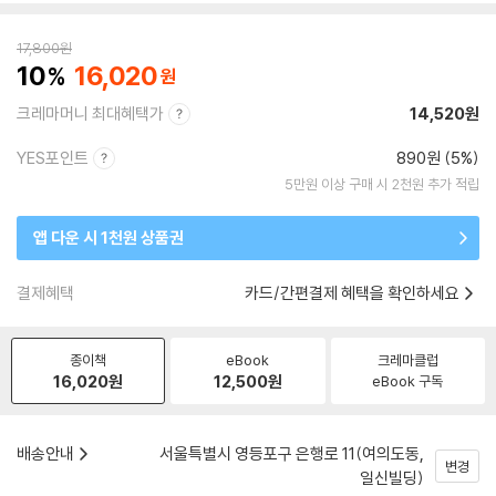
17,800
원
10
16,020
크레마머니 최대혜택가
14,520원
YES포인트
890원 (5%)
5만원 이상 구매 시 2천원 추가 적립
앱 다운 시 1천원 상품권
결제혜택
카드/간편결제 혜택을 확인하세요
종이책
eBook
크레마클럽
16,020
원
12,500
원
eBook 구독
배송안내
서울특별시 영등포구 은행로 11(여의도동,
변경
일신빌딩)