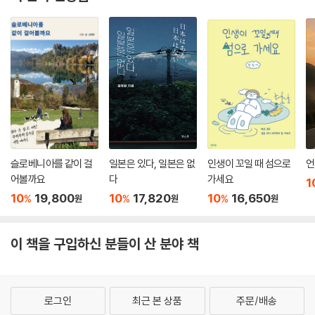
슬로베니아를 같이 걸
일본은 있다, 일본은 없
인생이 꼬일 때 섬으로
언
어볼까요
다
가세요
1
10
19,800
10
17,820
10
16,650
%
%
%
원
원
원
이 책을 구입하신 분들이 산 분야 책
로그인
최근 본 상품
주문/배송