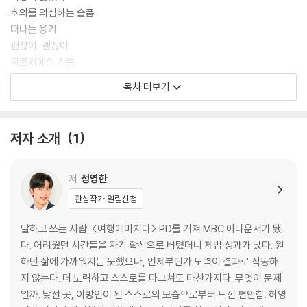
호의를 의심하는 슬픔
떠나는 용기
괜찮아, 괜찮아
튀르키예의 기쁨
계획 너머의 행복
목차 더보기
방심은 금물
여행을 가능케 하는 것
준비되지 않은 휴가자
저자 소개
1
우연한 행복
이방인이라는 공감대
달리기
저
정영한
역전극
관심작가 알림신청
빈티지와 헤리티지
공기의 냄새
말하고 쓰는 사람. <여행에미치다> PD를 거쳐 MBC 아나운서가 됐
리스본 산책
다. 어려웠던 시간들을 자기 확신으로 버텼더니 제법 성과가 났다. 원
지난 뒤의 의미
하던 삶에 가까워지는 듯했으나, 언제부턴가 노력이 결과로 작동하
사람, 음식, 행복
지 않는다. 더 노력하고 스스로를 다그쳐도 마찬가지다. 무엇이 문제
여행은 살아 보는 것
일까. 낯선 곳, 이방인이 된 스스로의 모습으로부터 느낀 편안함. 허영