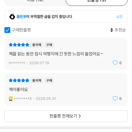
되짚어 볼 수 있다.
빛나는 대서양의 수평선은커녕 당장 한 치 앞도 안 보이는 광경에 망연자
클린봇
이 부적절한 글을 감지 중입니다.
설정
실해진 사람들의 탄식과 허탈한 웃음이 언덕을 메웠다. 모두가 허탕을 친
물론 여행만이 방법은 아닐 것이다. 다만 현실에 너무 매몰돼 살다 보면 그
상황이었다. 그럼에도 누구 하나 섭섭한 표정을 짓지 않았다. 눈도 제대로
안에 갇혀 다른 것을 보지 못하고 그것이 전부인 양 해 마음을 다치기 쉽다.
구매한줄평
추천순
뜨기 힘든 돌풍 속에서 우리는 하이파이브를 하고, 마치 재난 영화 같은 배
우주는 아주 거대하고 그 안에 사는 개인은 먼지보다도 작다 말하지만, 우
경에서 서로의 추억을 카메라에 담았다. 눈앞엔 짙은 안개가 자욱했지만
리 각자는 우주만큼의 거대한 세상을 가졌다. 그러니 ‘나의 우주’를 만끽할
행복한 표정의 여행자들 사이에서 나는 분명 타오르는 태양을 봤다.
종이책
구매
각자의 방법을 찾길, 이 책이 그 방법을 찾는 영감을 줄 수 있길 바란다. 우
--- pp.242-243
책을 읽는 동안 잠시 여행지에 간 듯한 느낌이 들었어요~
리가 현실을 더 잘 살아낼 수 있도록.
h******1
2026.07.19.
0
내가 만약 단번에 호카곶의 아름다운 전경을 맞이했다면 이 페이지는 인터
넷에 널린 수평선 사진 한 장으로 넘어갔을 테지만 세 번의 실패로 인해 이
야기가 됐다.
종이책
구매
우리 삶도 마찬가지다. 원하던 결과를 얻지 못했다면 판단의 시기를 유보
책이좋아요.
하면 어떨까.
l*******5
2026.05.31.
0
--- p.244
한줄평 전체보기
이곳 사람들은 반대였다. 가장 볕이 강하게 드는 곳을 골라 자리를 잡고는
앉거나 누웠다. 바지에 풀물이 드는 것 따위는 아랑곳하지 않았다. 줄 이어
폰을 꽂고 양팔로 뒤통수를 감싸고 누워서는 다리를 거들먹거리거나, 가지