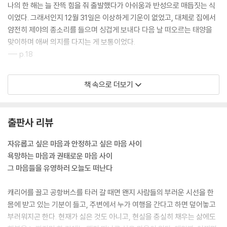
나의 한 해는 늘 잔뜩 힘을 줘 출발했다가 아쉬움과 반성으로 매듭짓는 식
이었다. 그래서인지 12월 31일은 이상하게 기운이 없었고, 대체로 집에서
얌전히 제야의 종소리를 들으며 싱겁게 보내다 다음 날 떠오르는 태양을
맞이하며 애써 의지를 다지는 게 보통이었다.
--- p.18
비행기 문이 열리고 밖으로 나가는 순간, 각자의 시곗바늘은 다시금 각기
책 속으로 더보기
다른 속도로 흐를 것이다. 도착지에 머무는 시간이 짧을수록 그 속도는 더
욱 느리게 기록될 것이고, 또다시 일상을 반복할 사람들에게는 속절없이
지나갈 테다.
출판사 리뷰
--- p.27
자유롭고 싶은 마음과 안정하고 싶은 마음 사이
삶의 선택지들 사이 언제나 돈이 훼방 놓던 시절이라 여행의 낭만도 그저
욕망하는 마음과 권태로운 마음 사이
요행에 불과한 사치였다.
그 마음들을 유영하러 오늘도 떠난다
돌아보면 열등감이 빚어 낸 시샘이었다. 남을 부러워하는 내 모습을 용납
할 수 없어서 여우의 신 포도마냥, 경험하지 못하는 것들에 대해 가치를 일
캐리어를 끌고 공항버스를 타러 갈 때면 왠지 사람들의 부러운 시선을 한
그러뜨림으로써 박탈감을 감춘 셈이다.
몸에 받고 있는 기분이 들고, 주변에서 누가 여행을 간다고 하면 덮어놓고
--- p.31
부러워지곤 한다. 현재가 싫은 것도 아니고, 현실을 충실히 채우는 삶에도