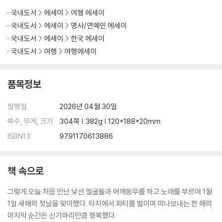
국내도서
에세이
여행 에세이
국내도서
에세이
명사/연예인 에세이
국내도서
에세이
한국 에세이
국내도서
여행
여행에세이
품목정보
발행일
2026년 04월 30일
쪽수, 무게, 크기
304쪽 | 382g | 120*188*20mm
ISBN13
9791170613886
책 속으로
그렇게 오늘 처음 만난 낯선 얼굴들과 어깨동무를 하고 노래를 부르며 1월
1일 새해의 첫날을 맞이했다. 타지에서 파티를 벌이며 떠나보내는 한 해의
마지막 순간은 신기하리만큼 행복했다.