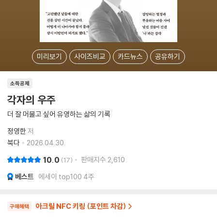
미리보기
사이즈비교
카드뉴스
공유하기
소득공제
각자의 우주
더 잘 머물고 싶어 유영하는 삶의 기록
정영한
저
북다
2026.04.30.
10.0
판매지수
2,610
17
베스트
에세이 top100 4주
아크릴 NFC 키링 (포인트 차감)
구매혜택