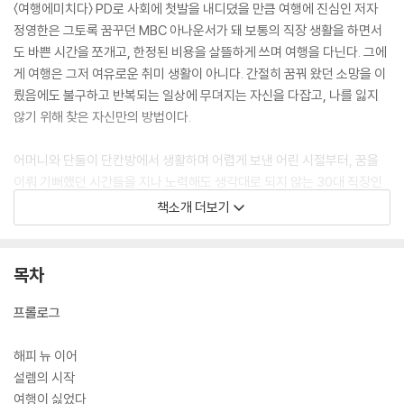
〈여행에미치다〉 PD로 사회에 첫발을 내디뎠을 만큼 여행에 진심인 저자
정영한은 그토록 꿈꾸던 MBC 아나운서가 돼 보통의 직장 생활을 하면서
도 바쁜 시간을 쪼개고, 한정된 비용을 살뜰하게 쓰며 여행을 다닌다. 그에
게 여행은 그저 여유로운 취미 생활이 아니다. 간절히 꿈꿔 왔던 소망을 이
뤘음에도 불구하고 반복되는 일상에 무뎌지는 자신을 다잡고, 나를 잃지
않기 위해 찾은 자신만의 방법이다.
어머니와 단둘이 단칸방에서 생활하며 어렵게 보낸 어린 시절부터, 꿈을
이뤄 기뻐했던 시간들을 지나 노력해도 생각대로 되지 않는 30대 직장인
으로서의 고민까지 솔직하게 털어놓은 그의 이야기들은 여행과 함께라 홀
책소개 더보기
가분하고, 직접 찍은 장면들이 더해져 더 선연하다. 여행을 거듭하며 낯선
사람들과 환경을 만날수록 그가 느끼는 건 낯선 이 도시가 누군가에게 삶
의 전부이듯, 떠나온 만큼의 거리엔 나의 도시가 있다는 사실이다. 낯선 도
목차
시에서 만난 낯선 사람들에게도, 그리고 나와 우리 모두에게도 각자의 우
주가 있다는 걸 스스로 이방인이 되어 보고서야 비로소 깨달아 간다.
프롤로그
삶이 고단할 때는 한 발짝 떨어져 이방인이 되어 보는 건 어떨까. 여행을 할
해피 뉴 이어
때나 여행이 필요할 때, 이 책을 통해 각자의 우주를 떠올릴 수 있길 바라
설렘의 시작
본다.
여행이 싫었다