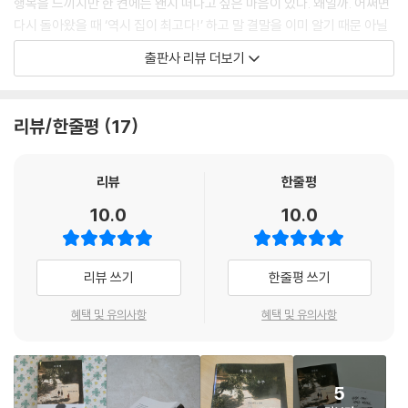
행복을 느끼지만 한 켠에는 왠지 떠나고 싶은 마음이 있다. 왜일까. 어쩌면
‘돈 걱정 말고 하고 싶은 거 하면서 살라’는 말은 꽤나 무책임하다. 지긋했
다시 돌아왔을 때 ‘역시 집이 최고다!’ 하고 말 결말을 이미 알기 때문 아닐
던 돈타령 역시 내 성장의 자양분이었으니까. 떠나지 못하니 여행이 싫었
까.
출판사 리뷰 더보기
고, 싫어한 덕분에 일탈의 대상이 됐다. 모순된 자신의 모습을 품어 가는 과
정에서 스스로의 삶을 사랑하게 된다.
“우리 너무 열심히 살았다”
마음껏 여행 다닐 돈과 시간이 있었다면 여행을 업으로 삼을 생각은 하지
잘 살아내고 싶은 마음이 만들어 낸 두려움에서 벗어나기
리뷰/한줄평
17
않았을 것이다. 떠남을 망설일 때는 가격표만 보였지만, 여정에는 헤아릴
수 없는 가치가 숨어 있었다. 떠나고 싶다고 느끼는 것만으로 이유는 충분
정영한 작가는 MBC 최연소 아나운서라는 타이틀로 알려지기 시작했지
했다. 여행길에 쓴 백지수표에 값을 적는 건 미래의 나다.
만, 사회의 첫발은 〈여행에미치다〉 PD로 출발했다. 하지만 그가 처음부터
리뷰
한줄평
--- p.50
여행을 좋아했던 건 아니다. 어머니와 단둘이 보내며 형편이 그리 녹록지
10.0
10.0
않았던 학창 시절엔 오히려 여행을 사치라 여겼고 싫어했다. 그러다 무작
플래너를 덮고 계획가 멀어지기를 선언한다. 매일 쓰던 일기장도 날짜가
정 떠난 여행에서 자신을 사랑하는 방법을 생각하게 됐고, 여행에 빠졌다.
공란으로 된 것으로 바꾼다. 특별한 이벤트가 없는 날을 발견하면 새로운
리뷰 쓰기
한줄평 쓰기
일정으로 채우기 급급했던 나를 지우고, 빈칸을 있는 그대로 둔다.
“떠나지 못하니 여행이 싫었고,
삶의 이상향이 바뀐 건 아니다. 다만 계획으로만 될 일이 아니라는 걸 알게
싫어한 덕분에 일탈의 대상이 됐다.
혜택 및 유의사항
혜택 및 유의사항
됐을 뿐이다. 이를 받아들이기까지 일말의 낙담이 없었다면 거짓말이다.
모순된 자신의 모습을 품어 가는 과정에서
--- p.82
스스로의 삶을 사랑하게 된다.” _ 본문 중에서
여행 중에도 일상에서도 늘 좋은 사람들만 만나고, 늘 좋은 경험들만 할 수
5
열심히 노력한 끝에 꿈이었던 아나운서가 됐다. 그리고 이제 벌써 5년차