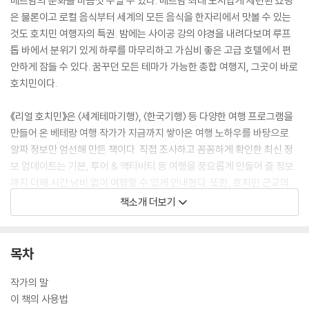
베트남의 문화를 마음껏 누릴 수 있다. 베트남 최대 도시답게 세련된 쇼핑
은 물론이고 로컬 음식부터 세계의 모든 음식을 한자리에서 맛볼 수 있는
것도 호치민 여행자의 특권. 밤에는 사이공 강의 야경을 내려다보며 루프
톱 바에서 분위기 있게 하루를 마무리하고 가심비 좋은 고급 호텔에서 편
안하게 잠들 수 있다. 꿈꾸던 모든 테마가 가능한 종합 여행지, 그곳이 바로
호치민이다.
《리얼 호치민》은 〈세계테마기행〉, 〈한국기행〉 등 다양한 여행 프로그램을
만들어 온 베테랑 여행 작가가 지금까지 쌓아온 여행 노하우를 바탕으로
알짜 정보만 엄선해 만든 책이다. 직접 조사하고 꼼꼼하게 확인한 최신 정
보 업데이트는 기본, 투어 & 액티비티 등 여행을 풍요롭게 만들어 줄 정보
까지 더해 시간 낭비 없이 여행할 수 있게 안내한다. 또한, 호치민 근교의
해변 소도시 붕따우를 시작으로 휴양부터 액티비티까지 모든 것이 가능한
책소개 더보기
나트랑, 감각적인 고산 마을 달랏, 사막과 바다를 모두 만날 수 있는 무이
네, 리조트 천국 푸꾸옥까지. 취향에 딱 맞는 여행이 가능하도록 호치민과
함께 둘러보면 좋은 베트남 남부 도시 정보도 알차게 소개하고 있다. 화려
목차
한 도심부터 천혜의 자연까지 한 번에 즐길 수 있는 호치민, 베트남 남부에
서 《리얼 호치민》과 함께 꿈에 그리던 여행을 완성해보자.
작가의 말
이 책의 사용법