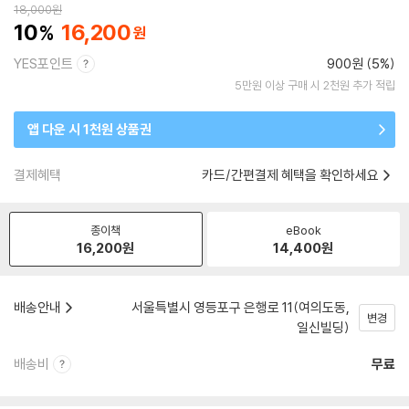
18,000
원
10
16,200
YES포인트
900원 (5%)
5만원 이상 구매 시 2천원 추가 적립
앱 다운 시 1천원 상품권
결제혜택
카드/간편결제 혜택을 확인하세요
종이책
eBook
16,200
원
14,400
원
배송안내
서울특별시 영등포구 은행로 11(여의도동,
변경
일신빌딩)
배송비
무료