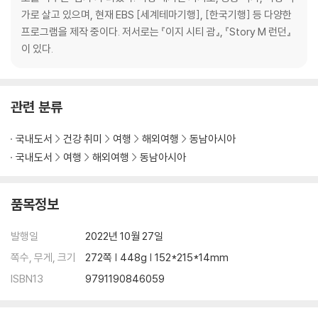
THEME
가로 살고 있으며, 현재 EBS [세계테마기행], [한국기행] 등 다양한
호치민 필수 유적
프로그램을 제작 중이다. 저서로는 『이지 시티 괌』, 『Story M 런던』
베트남 남부 필수 유적
이 있다.
투어 & 액티비티
빈원더스 나트랑 vs 푸꾸옥
빈펄 사파리 & 몽키 아일랜드
관련 분류
호치민+베트남 남부 포토 스폿
국내도서
건강 취미
여행
해외여행
동남아시아
FOOD
국내도서
여행
해외여행
동남아시아
베트남 음식
호치민 로컬 맛집
호치민 레스토랑
품목정보
루프톱 바
베트남 커피의 매력
발행일
2022년 10월 27일
테마별 추천 카페
쪽수, 무게, 크기
272쪽 | 448g | 152*215*14mm
호치민 추천 한식당
ISBN13
9791190846059
SHOPPING