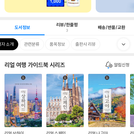
리뷰/한줄평
도서정보
배송/반품/교환
3
저자 소개
관련분류
품목정보
출판사 리뷰
리얼 여행 가이드북 시리즈
알림신청
리얼 상하이
리얼 스페인
리얼 나고야
리