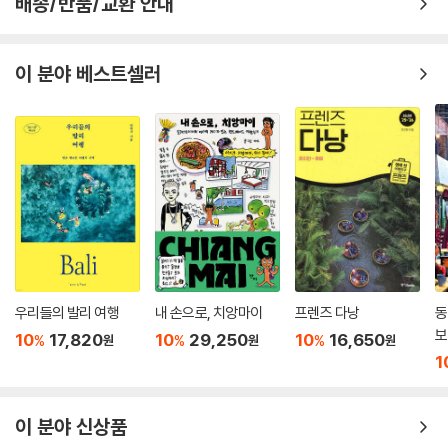
배송/반품/교환 안내
겨줄 풍성한 투어와 액티비티를 호치민, 베트남 남부에서 즐겨보자!
CITY 02무이네
무이네로 이동하기 & 시내 교통
가성비, 가심비 모두 사로잡은 호치민 미식 여행
이 분야 베스트셀러
무이네 추천 코스
상세 지도
베트남 음식은 우리나라에서 가장 사랑받는 음식 중 하나! 한국인 입맛에
추천 스폿
딱 맞을 뿐 아니라 가성비 좋은 음식으로 손꼽히는 게 그 이유다. 그리고 호
[REAL GUIDE]
치민에는 가장 맛있고, 아주 저렴하고, 훨씬 다양한 종류의 베트남 음식이
무이네 투어 프로그램
준비되어 있다. 호치민은 레스토랑부터 로컬 식당, 북부에서 남부까지, 모
든 베트남 음식이 모인 미식의 천국이다. 혹시나 음식이 입에 안 맞다고 해
CITY 03달랏
도 걱정은 그만. 경제, 물류 허브답게 한식은 물론이고, 세계 각국의 음식점
달랏으로 이동하기 & 시내 교통
이 즐비해 취향에 따라 고르면 된다. 『리얼 호치민』은 〈배틀트립〉을 비롯한
달랏 추천 코스
각종 방송에 출연한 유명 맛집은 기본이고, 오랜 시간 여행 방송에 몸담은
상세 지도
작가가 직접 방문하고 수집한 정보를 엄선한 한국인 입맛에 딱 맞는 베스
우리들의 발리 여행
내 손으로, 치앙마이
프렌즈 다낭
동
추천 스폿
트 식당만 추천했다. 머리 아픈 식당 선정은 이제 그만. 『리얼 호치민』과 함
보
[REAL GUIDE]
10
17,820
10
29,250
10
16,650
%
%
%
원
원
원
께라면 근심 없이 ‘먹부림’ 시간을 즐기기만 하면 된다.
1
달랏 대표 액티비티 & 투어
『리얼 호치민』만의 특별한 혜택
CITY 04푸꾸옥
이 분야 신상품
푸꾸옥으로 이동하기 & 시내 교통
지역 개념과 여행 동선을 한눈에 파악하는 맵북