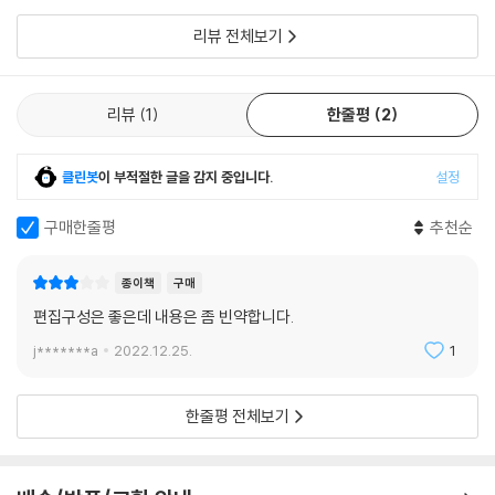
다니고 싶은 여행자와 여유롭게 즐기고 싶은 여행자 모두 만족시킬 다양한
붕따우 시내 교통 완전 정복
코스를 준비했고 가족, 친구, 연인 등 각각 동반자와 함께할 수 있는 추천
리뷰 전체보기
붕따우 추천 코스
코스 역시 안내하고 있다. 또, 인생 사진 포토 스폿, 고급 레스토랑, 커피와
상세 지도
카페 등 핵심 스폿을 테마에 따라 정리했다. 조미료처럼 맛을 한층 더해줄
추천 스폿
여러 테마를 추천 코스에 더한다면 입맛에 딱 맞는 여행의 즐거움을 느낄
리뷰
1
한줄평
2
수 있을 것이다.
PART 04베트남 남부를 만나는 시간
클린봇
이 부적절한 글을 감지 중입니다.
설정
여행의 즐거움을 완성해줄 맞춤 투어 & 액티비티
CITY 01나트랑
구매한줄평
추천순
나트랑으로 이동하기 & 시내 교통
코로나19 이전 가장 사랑받았던 여행지답게, 베트남에는 여행의 대미를
나트랑 추천 코스
장식할 각종 투어와 액티비티가 준비되어 있다. 도시의 핵심 관광지를 방
상세 지도
종이책
구매
문하는 시티 투어, 메콩 강을 여행하는 메콩 델타 투어, 베트남 전쟁을 경험
추천 스폿
편집구성은 좋은데 내용은 좀 빈약합니다.
하는 구찌 터널 투어 등 베트남 곳곳에 대한 이해를 돕는 투어가 있고 양 베
[REAL GUIDE]
이 국립공원, 원숭이섬과 같이 여유로운 휴양 투어도 준비되어 있다. 또, 천
j*******a
2022.12.25.
1
나트랑 추천 여행사
혜의 자연경관에서 즐기는 액티비티 역시 유명하다. 청명한 바다를 탐험하
보트 & 크루즈 투어
는 스노클링, 사막을 달리는 각종 오프로드, 폭포를 탐험하는 캐니어닝까
한줄평 전체보기
근교 투어
지 역동적인 체험들이 우리를 기다리고 있다. 『리얼 호치민』은 가장 인기
나트랑 여행 기념품은 여기서!
있는 추천 업체와 이용 요금, 소요 시간 등 필요 정보를 자세하게 수록해 최
나트랑 머드 온천
고의 투어, 액티비티를 경험할 수 있도록 안내했다. 여행을 평생 기억에 남