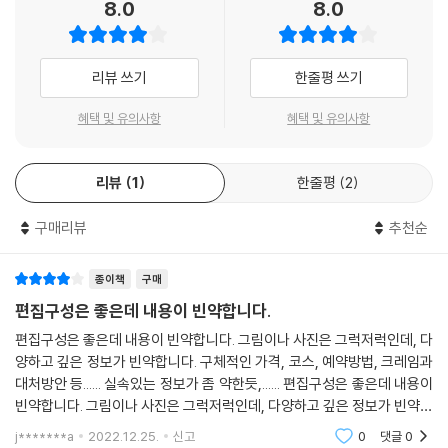
8.0
8.0
AREA 02부이비엔 거리
유명하다고 방문하는 평범한 여행은 이제 그만! 『리얼 호치민』은 취향에
부이비엔 거리 추천 코스
알맞은 여행지 선정을 위해 베트남 남부 여행지 네 곳을 소개한다. 에메랄
상세 지도
드 빛 바다의 나트랑, 동남아 유일 사막 무이네, 감각적인 고산 마을 달랏,
리뷰 쓰기
한줄평 쓰기
추천 스폿
베트남의 숨은 진주 푸꾸옥. 이 네 곳은 베트남 최대 여행 카페인 ‘베나자’,
‘베트남 도깨비’ 등과 인플루언서 SNS에 수많은 후기가 올라올 만큼 인기
혜택 및 유의사항
혜택 및 유의사항
AREA 03타오디엔
있는 여행지다. 『리얼 호치민』은 먼저 여행지 네 곳의 특색 넘치는 개성을
타오디엔 추천 코스
사진 위주의 현장감 넘치는 페이지 구성으로 알차게 담았다. 취향에 따라
상세 지도
리뷰
1
한줄평
2
여행지를 선정했다면 슬리핑 버스, 저가 항공 등 한국인이 가장 많이 이용
추천 스폿
하는 교통수단을 비교 분석해 제시한 최선의 선택지를 참고하면 된다. 또,
구매리뷰
추천순
낯선 도시라고 지레 겁먹지 말자. 도시마다 효율적인 교통수단과 최적의
AREA 04차이나타운
여행코스를 소개해 여행의 불안은 말끔히 지워버렸다. 『리얼 호치민』과 함
차이나타운 추천 코스
께 천혜의 자연경관을 가진 여행 천국, 베트남 남부에서 꿈꾸던 여행을 완
종이책
구매
상세 지도
성해보자!
편집구성은 좋은데 내용이 빈약합니다.
추천 스폿
편집구성은 좋은데 내용이 빈약합니다. 그림이나 사진은 그럭저럭인데, 다
[REAL GUIDE]
꿈꾸던 여행 실현하는 호치민 추천 코스 & 테마 정보
양하고 깊은 정보가 빈약합니다. 구체적인 가격, 코스, 예약방법, 크레임과
호치민에서 떠나는 투어
대처방안 등...... 실속있는 정보가 좀 약한듯,...... 편집구성은 좋은데 내용이
할 수 있는 게 많아도 너무 많은 여행지 호치민. 완벽한 여행을 위해서는 여
빈약합니다. 그림이나 사진은 그럭저럭인데, 다양하고 깊은 정보가 빈약합
REAL PLUS붕따우
행 코스를 미리 정해두는 것이 좋다. 그래서 『리얼 호치민』은 바쁘게 돌아
니다. 구체적인 가격, 코스, 예약방법, 크레임과 대처방안 등...... 실속
j*******a
2022.12.25.
신고
0
댓글
0
호치민에서 붕따우로 가는 법