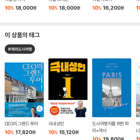
10
18,000
10
18,000
10
16,200
1
%
%
%
원
원
원
이 상품의 태그
#해외도시여행
CEO의 그랜드 투어
극내성인
도시여행자를 위한 파
이
리×역사
니
10
17,820
10
15,120
%
%
원
원
10
19,800
1
%
원