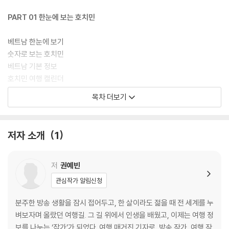
PART 01 한눈에 보는 호치민
베트남 한눈에 보기
숫자로 보는 호치민
베트남 기본 정보
호치민 여행 캘린더
구역별로 만나는 호치민
목차 더보기
호치민 필수 스폿
베트남 남부 필수 여행지
호치민의 역사
저자 소개
1
호치민 여행 코스 가이드
호치민 핵심 여행 3박 4일
저
권예빈
호치민+나트랑 4박 5일
관심작가 알림신청
호치민+달랏 5박 6일
분주한 방송 생활을 잠시 접어두고, 한 살이라도 젊을 때 전 세계를 누
PART 02 호치민을 가장 멋지게 여행하는 방법
벼보자며 올랐던 여행길. 그 길 위에서 인생을 배웠고, 이제는 여행 정
보를 나누는 ‘잡가’가 되었다. 여행 매거진 기자로, 방송 작가, 여행 작