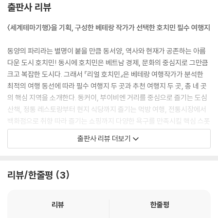
베트남 열대 과일
출판사 리뷰
호치민 쇼핑 리스트
호치민 쇼핑 스폿
〈세계테마기행〉을 기획, 구성한 베테랑 작가가 선택한 호치민 필수 여행지
베트남 쇼핑 팁
동양의 파리라는 별명이 붙을 만큼 동서양, 역사와 현재가 공존하는 아름
PART 03진짜 호치민을 만나는 시간
다운 도시 호치민! 동시에 호치민은 베트남 경제, 문화의 중심지로 그만큼
크고 복잡한 도시다. 그래서 『리얼 호치민』은 베테랑 여행작가가 분석한
호치민 개념도
최적의 여행 동선에 따라 필수 여행지 두 곳과 추천 여행지 두 곳, 총 네 곳
공항에서 시내로 나가기
의 핵심 지역을 소개한다. 동커이, 부이비엔 거리를 중심으로 즐기는 도심
호치민 시내 교통 완전 정복
산책, 정통 레스토랑부터 현지 식당까지 즐기는 먹방 여행, 전통시장에서
백화점으로 취향 따라 즐기는 쇼핑까지 다양한 욕구를 만족시킬 핵심 스폿
AREA 01동커이 거리
을 꾹꾹 눌러 담았다. 거기에 호치민의 가로수길, 타오디엔과 호치민의 작
출판사 리뷰 더보기
동커이 거리 추천 코스
은 중국, 차이나 타운을 더해 현지의 일상을 만끽할 수 있는 특별한 스폿을
상세지도
안내한다. 마지막으로 근교 도시를 추천하는 “REAL PLUS”에서 소담한
추천 스폿
해변 휴양지 붕따우를 소개해 호치민 여행의 아쉬웠던 2%까지 꽉꽉 채워
리뷰/한줄평
3
[REAL GUIDE]
녹여냈다.
호치민 속 힌두교 사원
호치민 칵테일 바
천혜의 자연경관 가득한 베트남 남부 여행지 4곳
리뷰
한줄평