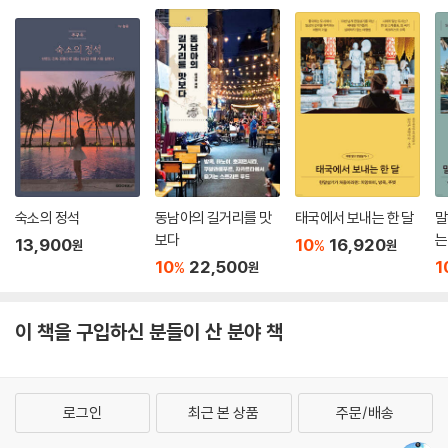
푸꾸옥 추천 코스
앱과 웹을 활용해 스마트하게 여행하는 법을 알려주는 앱북
상세 지도
QR 코드를 스캔하면 자동으로 손에 넣는 모바일 지도
추천 스폿
방심하지 말고 철저하게, 개인 방역을 위한 안전여행 가이드
[REAL GUIDE]
혼똔섬 알차게 즐기기
푸꾸옥 특산물 탐방
PART 05즐겁고 설레는 여행 준비하기
숙소의 정석
동남아의 길거리를 맛
태국에서 보내는 한 달
말
여행 준비 & 출국
보다
는
13,900
10
16,920
%
원
원
호치민 구역별 숙소 특징 & 추천 숙소
10
22,500
1
%
원
베트남 남부 숙소 특징 & 추천 숙소
베트남 화폐 한눈에 보기
그랩 사용 방법
이 책을 구입하신 분들이 산 분야 책
INDEX
로그인
최근 본 상품
주문/배송