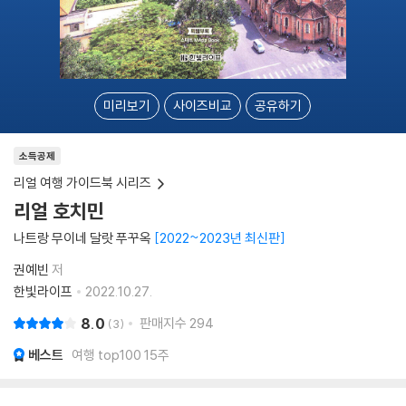
미리보기
사이즈비교
공유하기
소득공제
리얼 여행 가이드북 시리즈
리얼 호치민
나트랑 무이네 달랏 푸꾸옥
2022~2023년 최신판
권예빈
저
한빛라이프
2022.10.27.
8.0
판매지수
294
3
베스트
여행 top100 15주