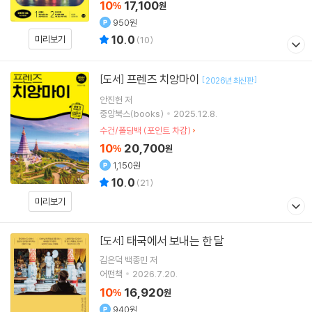
10
17,100
%
원
950원
10.0
미리보기
(
10
)
프렌즈 치앙마이
[도서]
[
]
2026년 최신판
안진헌
저
중앙북스(books)
2025.12.8.
수건/폴딩백 (포인트 차감)
10
20,700
%
원
1,150원
10.0
(
21
)
미리보기
태국에서 보내는 한 달
[도서]
김은덕 백종민
저
어떤책
2026.7.20.
10
16,920
%
원
940원