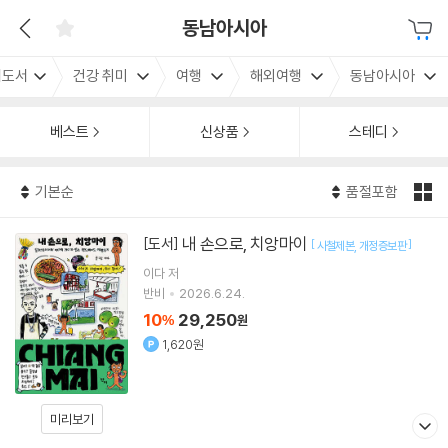
동남아시아
내도서
건강 취미
여행
해외여행
동남아시아
베스트
신상품
스테디
기본순
품절포함
내 손으로, 치앙마이
[도서]
[
]
사철제본
개정증보판
이다
저
반비
2026.6.24.
10
29,250
%
원
1,620원
미리보기