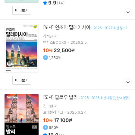
9.9
(
14
)
미리보기
인조이 말레이시아
[도서]
[
]
2026~2027 최신 정보
강석균
저
넥서스BOOKS
2026.2.5.
10
22,500
%
원
1,250원
미리보기
팔로우 발리
[도서]
[
]
2025~2026 최신 개정판
완벽 분권
김낙현
저
트래블라이크
2025.6.27.
10
17,100
%
원
950원
10.0
(
1
)