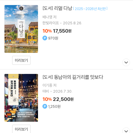
리얼 다낭
[도서]
[
]
2025~2026년 최신판
배나영
저
한빛라이프
2025.8.26.
10
17,550
%
원
970원
미리보기
동남아의 길거리를 맛보다
[도서]
이기중
저
따비
2026.7.30.
10
22,500
%
원
1,250원
미리보기