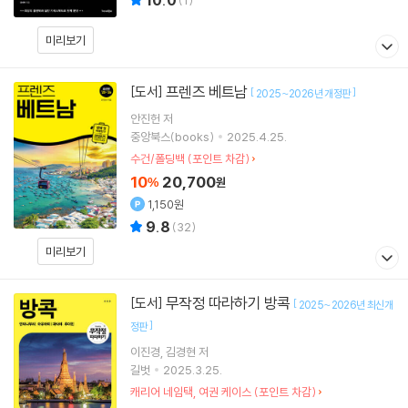
미리보기
프렌즈 베트남
[도서]
[
]
2025~2026년 개정판
안진헌
저
중앙북스(books)
2025.4.25.
수건/폴딩백 (포인트 차감)
10
20,700
%
원
1,150원
9.8
(
32
)
미리보기
무작정 따라하기 방콕
[도서]
[
2025~2026년 최신개
]
정판
이진경
김경현
저
길벗
2025.3.25.
캐리어 네임택, 여권 케이스 (포인트 차감)