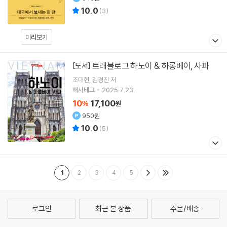
10.0
(
3
)
미리보기
트래블로그 하노이 & 하롱베이, 사파
[도서]
조대현
김경진
저
해시태그
2025.7.23.
10
17,100
%
원
950원
10.0
(
5
)
1
2
3
4
5
로그인
최근 본 상품
주문/배송