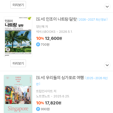
미리보기
인조이 나트랑·달랏
[도서]
[
]
2026~2027 최신 정보
양신혜
저
넥서스BOOKS
2026.5.1.
10
12,600
%
원
700원
미리보기
우리들의 싱가포르 여행
[도서]
[
2025~2026 최신
]
판
트립인사이트
저
노트앤노트
2025.6.25.
10
17,820
%
원
990원