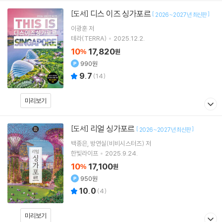
디스 이즈 싱가포르
[도서]
[
]
2026~2027년 최신판
이광훈
저
테라(TERRA)
2025.12.2.
10
17,820
%
원
990원
9.7
(
14
)
미리보기
리얼 싱가포르
[도서]
[
]
2026~2027년 최신판
백종은, 방연실(비비시스터즈)
저
한빛라이프
2025.9.24.
10
17,100
%
원
950원
10.0
(
4
)
미리보기