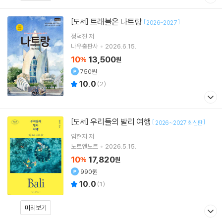
트래블온 나트랑
[도서]
[
]
2026-2027
정덕진
저
나우출판사
2026.6.15.
10
13,500
%
원
750원
10.0
(
2
)
우리들의 발리 여행
[도서]
[
]
2026~2027 최신판
임현지
저
노트앤노트
2026.5.15.
10
17,820
%
원
990원
10.0
(
1
)
미리보기