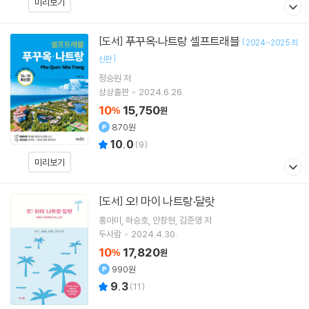
미리보기
푸꾸옥·나트랑 셀프트래블
[도서]
[
2024~2025 최
]
신판
정승원
저
상상출판
2024.6.26.
10
15,750
%
원
870원
10.0
(
9
)
미리보기
오! 마이 나트랑·달랏
[도서]
홍아미
하승호
안창현
김준영
저
두사람
2024.4.30.
10
17,820
%
원
990원
9.3
(
11
)