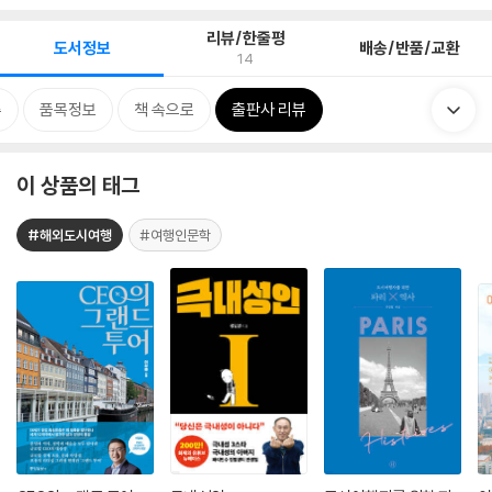
리뷰/한줄평
도서정보
배송/반품/교환
14
류
품목정보
책 속으로
출판사 리뷰
이 상품의 태그
#해외도시여행
#여행인문학