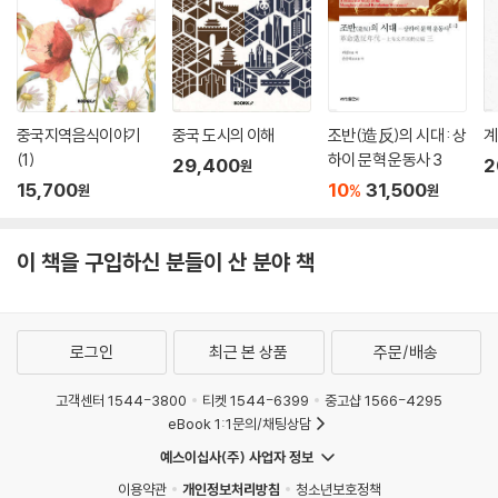
중국지역음식이야기
중국 도시의 이해
조반(造反)의 시대 : 상
계
(1)
하이 문혁 운동사 3
29,400
2
원
15,700
10
31,500
%
원
원
이 책을 구입하신 분들이 산 분야 책
로그인
최근 본 상품
주문/배송
고객센터 1544-3800
티켓 1544-6399
중고샵 1566-4295
eBook 1:1문의/채팅상담
예스이십사(주) 사업자 정보
이용약관
개인정보처리방침
청소년보호정책