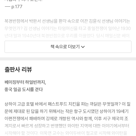
행복은 기쁨의 강도가 아니라 빈도다
--- p.177
운명을 친구로 삼는 삶의 철학
물처럼 바위를 넘고, 풀처럼 바람을 견디고
북경반점에서 박완서 선생님을 환각 속으로 이끈 김윤식 선생님 이야기는
불평등한 삶, 황주 한잔으로 퉁치다
무엇인가? 김 선생님 이야기는 타임머신을 타고 중일전쟁이 일어난 1930
천하의 명소, 시후 산책
년대 말과 1940년대 북경반점으로 우리를 이끌었다. 당시 매일신문 베이
시후에서 목놓아 애국가를 부른 조선 청년들
징 특파원이었던 평론가 백철이 파락호 행세를 하면서 북경반점에서 노름
책 속으로 더보기
에 빠진 이야기, 매일신문 기자였던 작가 노천명이 휴가를 내어 베이징에
하얼빈ㆍ의로움을 위해 산다는 것
왔다가 휴가가 끝나서도 돌아가지 않은 이야기, 붉은 혁명의 성지인 옌안
으로 가는 김사량이 귀국하는 노천명에게 가족에게 전해달라면서 구두를
출판사 리뷰
궈바오러우는 하얼빈이 원조다
사서 보낸 이야기가 끝없이 이어졌다. 박완서 선생님은 그 순간을 산문에
유럽적인 국제도시 하얼빈의 애수
이렇게 적었다. “그 호화호텔 넓은 홀에서 이향란의 노래를 들으며 친일파
베이징부터 하얼빈까지,
러시아풍으로 복원된 오늘의 하얼빈
와 독립투사와 신문기자와 첩자와 아편 장수와 일본 군벌과 어울려 김사량
중국 일곱 도시를 걷다
하얀 세계에서 밀려난 ‘까만 손’ 아이
과 백철과 노천명이 나비처럼 춤추는 환각에 빠져들었다.”
중국인의 일상을 움직이는 ‘잠규칙’
--- p.51~52
상하이 고급 호텔 바에서 패스트푸드 치킨을 파는 까닭은 무엇일까? 이 질
하얼빈은 안중근의 도시다
문에 제대로 된 답을 하기 위해서는 작은 항구 도시였던 상하이가 19세기
동아시아의 근대 영웅 안중근
와이탄 석조건물을 따라 걷다가 길의 끝 언저리까지 왔다. 유명한 월도프
아편전쟁에서 패배하며 강제로 개항된 역사와 함께, 이후 서구 제국의 조
동아시아 평화 없이 한국 평화도 없다
아스토리아 호텔이 있다. 예전 상하이클럽 건물이다. 고전주의 양식으로 1
계지로서 빠르게 성장하고 번영했던 와이탄 지역에 대한 이야기에서부터
905년에 지었다. 여자와 중국인은 출입금지였던 곳이다. 세계에서 가장
시작해야 할 것이다. 이욱연 교수는 와이두바이 철교로 시작해 와이탄을