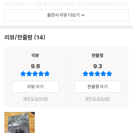
참고자료
긴 33미터짜리 바 테이블이 있어서 유명했다. 지금은 그 정도는 아니지만,
따라 내려오는 이 길을 혼자 걸으며 상하이 식민시대의 화려함과 강대국으
여전히 긴 바 테이블이 있다. 이름 자체가 롱 바long bar다. 1989년에는
로 부상한 현대 중국의 화려함을 함께 만끽한다. 영국이 만든 서양식 공원
출판사 리뷰 더보기
중국이 세계에 개혁개방 메시지를 전하기 위해 이곳에 켄터키프라이드치
인 황푸공원에서는 배우 이소룡이 입구에 붙은 ‘중국인 출입금지’ 팻말을
킨KFC 매장을 허가하여, 중국 최초로 문을 열었다. 그래서 지금도 이곳 메
발차기로 박살내는 영화 「정무문」의 한 장면을 곁들이는 한편, 중국 최초의
뉴에는 격에 어울리지 않게 KFC 치킨이 있다.
켄터키프라이드치킨 매장에 대한 비화에서 중국이 세계에 공표한 개혁개
리뷰/한줄평
14
--- p.86~87
방 메시지를 읽어내는 등 풍부한 이야깃거리를 통해 우리가 미처 알지 못
했던 중국을 생생하게 전한다.(3장 상하이 ‘삶의 경계와 허상을 넘는 욕
1940년대 상하이만이 아니라 우리 삶에도 불현듯 공습경보가 울리고 일
망’)
리뷰
한줄평
상이 정지되는 봉쇄의 시간이 있다면, 우리 자신의 진정한 모습을 대면할
9.8
9.3
수 있을까? 소설에서 여자는 “세상은 진인眞人보다 호인이 훨씬 많다”고
그간 우리에게 잘 소개되지 않았던 옌안, 지난, 사오싱 등 낯선 도시의 면모
했다. 그렇다. 다들 일상에서 호인의 삶을 산다. 하지만 호인의 삶이 꼭 진
를 담아낸 것도 이 책의 독특한 매력으로 다가온다. 수묵화를 펼쳐놓은 듯
정한 자신의 모습으로 사는 진인의 삶은 아닐 수 있다는 걸, 이 소설은 말한
아름다운 운하의 고장 사오싱은 중국의 소설가이자 사상가인 루쉰의 고향
리뷰 쓰기
한줄평 쓰기
다. 어쩌면 우리는 늘 어느 한순간 진인이 되길, 진인을 만나길 꿈꾸면서 호
이자 전통주인 황주로 유명한 지역이다. 루쉰을 오랫동안 연구해온 저자답
인의 삶을 살고, 호인으로 일상을 산다. 그것이 비루할지라도 그것이 삶이
게 이 지역에 대한 해설은 유난히 종요롭다. 저자는 루쉰 생가 주변을 천천
혜택 및 유의사항
혜택 및 유의사항
고, 일상적 삶의 경계다. 어쩔 수 없이 가끔은 그것이 허물어지는 꿈의 경계
히 거닐며 그의 작품세계와 생애를 흥미롭게 들려줄 뿐 아니라, 언제나 권
를 욕망하면서 그렇게 산다.
력자에게 단호했던 저항적 지식인으로서의 면모를 지역 명주 ‘사오싱주’의
--- p.98
향기를 곁들여가며 설명한다.(6장 사오싱 ‘나를 보호하는 정신승리의 빛
과 그늘)
“우리는 산 하나, 강 하나, 성인 한 사람밖에 없어(一山一水一聖人).” 산