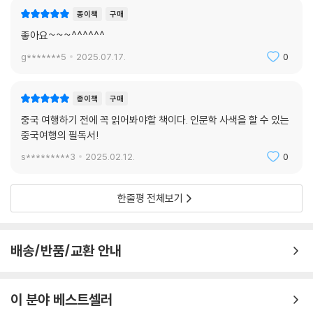
종이책
구매
최고의 중국 전문가가 전하는,
좋아요~~~^^^^^^
어떤 방식으로 읽어도 즐거운 여행기
g*******5
2025.07.17.
0
‘유튜브 조회수 100만 영상 다수’ ‘미디어가 주목하는 최고의 중국 전문가’
등의 수식어가 증명하듯 저자는 이 책에서 역사, 문학, 지리, 건축, 영화를
종이책
구매
넘나들며 생생한 이야기를 전한다. 특히 특정 시대에 갇히지 않고 현대 중
중국 여행하기 전에 꼭 읽어봐야할 책이다. 인문학 사색을 할 수 있는
국의 모습을 풍성하게 담아냈다는 점이 이 책을 실제 여행에도 참고삼을
중국여행의 필독서!
수 있게 한다. 처음부터 끝까지 읽으면 거대한 흐름으로 얽히고설켜 마치
s*********3
2025.02.12.
0
장편소설을 읽는 듯한 흥미진진함을 주는 한편, 부분부분 발췌해 읽어도
쇼츠 클립을 보는 듯한 간편한 독서가 가능하다. 특히 자신이 직접 가본 곳
을 찾아서 읽어본다면 그곳의 숨겨진 이야기를 발견하는 색다른 재미를 얻
한줄평 전체보기
을 수도 있다.
지금 한국인에게 중국은 어느 때보다 복잡한 존재다. 경제적으로 떼려야
배송/반품/교환 안내
뗄 수 없는 나라가 된 지는 오래지만, 동아시아의 정치상황은 나날이 복잡
해지고 문화적 적대감은 상호 간에 극심하게 높다. 그럴수록 ‘진짜’ 중국이
어떤 나라이고, 그 안에 어떤 사람들이 살고 어떤 문화가 숨 쉬고 있는지는
이 분야 베스트셀러
점점 왜곡되어간다. 그럴수록 역사와 문화를 통해 한발 더 중국의 진정한