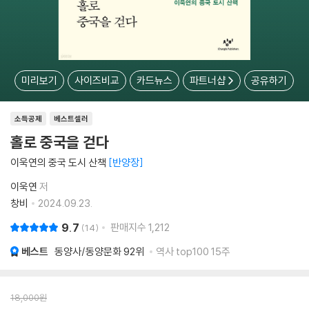
미리보기
사이즈비교
카드뉴스
파트너샵
공유하기
소득공제
베스트셀러
홀로 중국을 걷다
이욱연의 중국 도시 산책
반양장
이욱연
저
창비
2024.09.23.
9.7
판매지수
1,212
14
베스트
동양사/동양문화
92위
역사 top100 15주
18,000
원