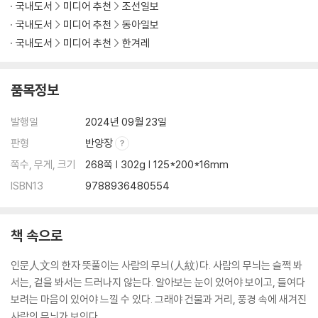
붉은 고량주를 마시는 붉은 수수밭 영웅들
국내도서
미디어 추천
조선일보
공자와 마오가 꿈꾸었던 이상사회
국내도서
미디어 추천
동아일보
산둥 사람들이 술에 진심인 이유
국내도서
미디어 추천
한겨레
사오싱ㆍ나를 보호하는 정신승리의 빛과 그늘
품목정보
수묵화 한폭의 세계, 사오싱
발행일
2024년 09월 23일
루쉰 생가에 서린 슬픔
함께 걸어가면 없던 길도 생긴다
판형
반양장
정신승리의 대가 아큐가 늘 즐거운 이유
쪽수, 무게, 크기
268쪽 | 302g | 125*200*16mm
정신승리법을 쓰면서 버티는 짠한 삶
ISBN13
9788936480554
정신승리법은 아편과 같다
외상값을 남긴 채 사라진 쿵이지
술에 절인 새우 요리의 아픔
책 속으로
항저우ㆍ고난을 대하는 한가지 삶의 철학
인문人文의 한자 뜻풀이는 사람의 무늬(人紋)다. 사람의 무늬는 슬쩍 봐
서는, 겉을 봐서는 드러나지 않는다. 알아보는 눈이 있어야 보이고, 들여다
판사가 노숙자에게 소설을 건네다
보려는 마음이 있어야 느낄 수 있다. 그래야 건물과 거리, 풍경 속에 새겨진
백범 김구의 피난지와 작가 위화
사람의 무늬가 보인다.