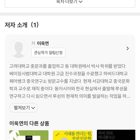
목차 더보기
성공을 꿈꾸며 도시로 몰려드는 슬픈 현실
베이징 2ㆍ영원히 고향에 가지 못하는 사람들
저자 소개
1
걸어서 베이징에 가는 꿈
북경반점의 박완서와 김윤식
저
이욱연
북경반점이 조선인 합숙소가 된 이유
관심작가 알림신청
베이징에 살던 조선인 삶의 초상
양고기 요리로 첫째가는 집, 둥라이순
고려대학교 중문과를 졸업하고 동 대학원에서 박사 학위를 받았다.
그들은 왜 고향에 돌아가지 못하는가
베이징사범대학교 대학원 고급 진수과정을 수료했고 하버드대학교
베이징의 중축선은 천심과 민심의 선이다
페어뱅크 중국연구소 방문교수를 지냈다. 현재 서강대학교 중국문화
학과 교수로 재직 중이다. 동아시아와 한국 현실에서 출발해 루쉰을
상하이ㆍ삶의 경계와 허상을 넘는 욕망
연구하고 다시 읽으면서 루쉰의 현재적 의미를 발굴하는 작업을 하는
한편, 루쉰 소설과 산문을 꾸준히 번역해왔다. 최근에는 청년들과 함
펼쳐보기
화려한 혼종의 국제도시 상하이
께 루쉰을 읽으면서 한국 사회의 오늘과 내일을 고민하고 있다. 우리
중국에서 가장 아름다운 철교
삶과 우리 현실을 위해 중국 문학과 문화를 우리 시각으로 연구하고
이욱연
의 다른 상품
올드 상하이의 핫플레이스
풀어내는 책을 쓰고 있다. 고려대학교 중문과를 졸업하고 동대
일상은 멈췄다가도 다시 흐른다