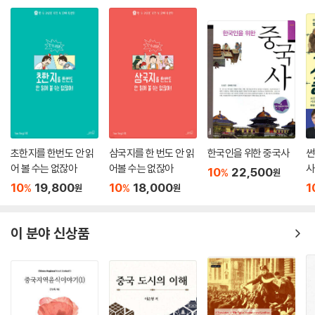
모습에 다가가게 해주는 이 책의 존재는 중요하다고 하겠다. 저자는 하얼
빈 어느 식당에서 “안중근이 거사 전에 마셨다고 하는 (…) 위치안 고량주
를 털어넣”으며 “동아시아의 평화 없이는 한국의 평화도 없다”고 나직이
말한다.(8장 하얼빈 ‘의로움을 위해 산다는 것’) 저자가 홀로 중국을 걷는
것은 궁극적으로는 이러한 평화를 향한 도정이다. 이 길에 언젠가 어딘가
를 홀로 걷게 될 독자 여러분들을 초대한다.
지식과 정보는 넘치지만, 지혜는 부족한 시대다. 진정한 인문 여행이란 지
식을 축적하는 여행길이 아니라 삶을 통찰하는 지혜를 얻는 여행길이다.
초한지를 한번도 안 읽
삼국지를 한 번도 안 읽
한국인을 위한 중국사
썬
인간이 일회성 동물의 시간을 사는 듯하지만, 지고 마르고 시들었다가도
어 볼 수는 없잖아
어볼 수는 없잖아
사
10
22,500
%
원
다시 잎이 나고, 꽃이 피고, 되살아나는 식물의 시간을 사는 게 인간의 삶이
10
19,800
10
18,000
1
%
%
원
원
다. 삶의 위대함이 여기에 있다. 이 책을 통해 내가 홀로 걸었던 길에서 만
난 인물들의 삶을 따라가면서 때로는 세상의 보폭으로, 때로는 자신만의
이 분야 신상품
보폭으로 인간과 삶에 대해 사유할 수 있는 인문 여행이 되길 희망한다.