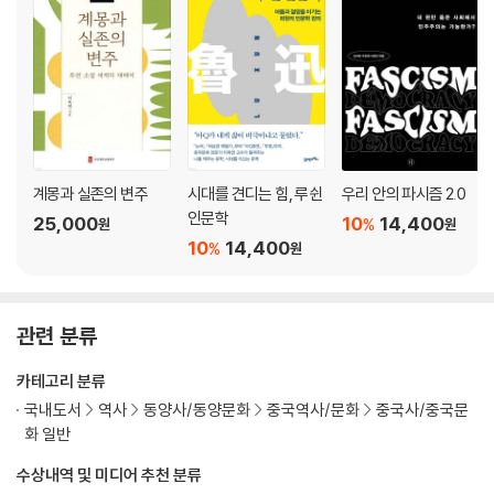
나라의 경계, 사랑의 경계
아빠가 해준 음식이 그리운 중국인
시안, 옌안ㆍ혁명으로 달려가는 지식인의 마음
시안판 삼합 요리
양고기 요리 천국인 회족거리
당나라를 세계 최고 국가로 만든 것은 무엇일까
계몽과 실존의 변주
시대를 견디는 힘, 루쉰
우리 안의 파시즘 2.0
김춘추가 신라에 당나라 색깔을 입힌 까닭
인문학
25,000
10
14,400
%
원
원
소에게 경을 읽어주려거든 이렇게 해라
10
14,400
%
원
혁명의 성지, 옌안의 현실을 비판한 딩링
지식인의 아픈 곳을 겨냥하는 마오쩌둥
관련 분류
지난ㆍ붉은 수수밭의 생명력은 어떻게 퇴화했는가
카테고리 분류
태산이 지닌 인문적 의미
국내도서
역사
동양사/동양문화
중국역사/문화
중국사/중국문
격식이 까다로운 공자의 후손 산둥 사람들
화 일반
민족적 자부심의 원천으로 다시 태어나는 공자
수상내역 및 미디어 추천 분류
마오 시대에 공자는 왜 타도 대상이었나