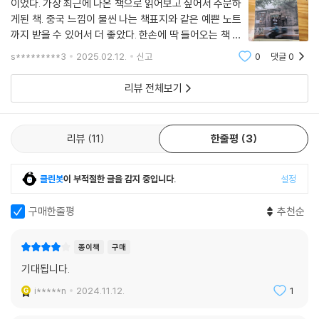
이었다. 가장 최근에 나온 책으로 읽어보고 싶어서 주문하
일상과 꿈 사이를 오가는 인간의 욕망을 예리하게 포착한 부분은 상하이
000년대 초만 하더라도 아니었다. 일부러 넓게 만든 탕수육인 줄 알았다.
게된 책. 중국 느낌이 물씬 나는 책표지와 같은 예쁜 노트
꼭지 중에서, 나아가 책 전체에서 가장 여운이 길게 남는 내용이다. 아내가
그런데 탕수육보다 더 쫄깃하고 더 바삭했다. 탕수육을 좋아하는 사람이라
까지 받을 수 있어서 더 좋았다. 한손에 딱 들어오는 책 크
있는 평범한 남자와, 일생을 ‘좋은’이나 ‘훌륭한’이라는 수식어에 갇혀 살던
면, 좋아하지 않을 수 없는 맛이었다. 이런 궈바오러우를 개발한 가게가 하
기도 마음에 들었다. 중국에서 출장가는 기차 안에서 재밌
여자가 퇴근길 일본의 공습경보로 멈춘 전차 안에서 아주 잠깐 서로를 온
s*********3
2025.02.12.
신고
0
댓글
0
게 읽으면서 포스트잇에 기억에 두어야할, 이후에 더 공부
얼빈에 있는 라오추자老廚家다. 고참 요리사의 집이란 뜻이다. 1907년에
전히 이해하고 오롯이 자기 자신으로 서로의 앞에 서 있게 되는 순간을 맞
하고 싶은 것들을 적어서 책 사이사이
문을 연 집이다. 이번에는 혼자 이 집에서 원조 궈바오러우 맛을 볼 생각이
리뷰 전체보기
이한다. 두 사람은 앞으로 다른 삶을 살자고 함께 다짐하지만, 봉쇄가 풀리
다.
고 전차가 움직이기 시작하자 균열이 일어났던 일상은 다시 흐르고 현실로
--- p.238
돌아온 남자는 ‘안 되겠다’며 여자에게 끝을 고한다.(3장 상하이 ‘삶의 경계
리뷰
11
한줄평
3
와 허상을 넘는 욕망’)
이 소설에는 이러한 대목이 나온다. “세상에는 진인(眞人)보다 호인(好
클린봇
이 부적절한 글을 감지 중입니다.
설정
人)이 훨씬 많다.” 진정한 자신의 모습으로 사는 사람보다 남에게 잘 보이
기 위해 사는 사람이 더 많다는 뜻일 것이다. 상하이를 거닐며 저자는 우리
구매한줄평
추천순
의 삶에도 불현듯 1940년대, 그 순간의 공습경보가 울릴 수 있음을 이야
기한다. 그 봉쇄의 순간 우리는 진정한 우리 자신의 모습을 대면할 수 있을
종이책
구매
까. 여행이라는 것은 일상을 떠나는 일이기도 하지만, 일상에 파묻혀 있던
기대됩니다.
자기를 건져내어 돌보는 일이기도 하다. 저자는 책 곳곳에서 풍부한 역사
i*****n
2024.11.12.
1
적·문화적 배경을 바탕으로 이러한 ‘나를 발견하는’ 질문을 던진다. 그것이
저자의 여행길에 동행하는 또다른 즐거움이다.