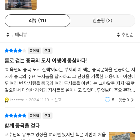
둥 사람들의 산둥 스타일 플렉스다. 산둥에는 그저 공자 한 사람, 태산 하
아울러 저자는 산둥반도의 지난에서는 공자 테마파크를 방문한다. 최근 방
2
나, 황허黃河 하나밖에 없다는 거다. 산둥 사람은 중국의 다른 지방 사람에
영된 넷플릭스 드라마 「삼체」는 문화대혁명 시기를 그려 세계적인 화제를
게 이렇게 산둥을 뽐낸다. 공자와 태산, 황허 셋을 모두 가진 산둥성 사람들
리뷰
11
한줄평
3
모은 바 있다. 그 시기 극렬한 타도의 대상이 되었던 공자는 왜 다시 현대
의 반어적 과시다.
중국문화에 스며들고 있는지, 역사적으로 공자는 중국인에게 어떤 의미였
--- p.146
구매리뷰
추천순
는지, 그리고 마오쩌둥의 생각은 그가 그렇게 거부하려고 했던 공자의 이
념과 어떻게 닮아 있는지 등 이 지역 역시 흥미로운 주제로 가득한 여행길
사오싱 요리에는 민물 새우 요리가 많다. 그중에 쭈이샤라는 술에 취한 새
종이책
구매
이 펼쳐진다.(5장 지난 ‘붉은 수수밭의 생명력은 어떻게 퇴화했는가’)
우 요리가 유명하다. 산 새우를 술에 담갔다가 불에 구워먹는 요리다. 새우
홀로 걷는 중국의 도시 여행에 동참하다!
가 신선하면 술에 담갔을 때 더 팔딱거리는데 그럴수록 새우 맛이 좋아진
풍부한 역사적·문화적 지식
‘이욱연의 중국 도시 산책’이라는 부제의 이 책은 중국문학을 전공하는 저
다. (…) 루쉰은 이런 새우 요리를 하는 요리사에 자신을 비유하기도 했다.
나를 발견하는 질문들
자가 중국의 주요 도시들을 답사하고 그 단상을 기록한 내용이다. 이전에
루쉰이 중국의 어둠을 비판하고 권력에 단호하게 저항하자 중국 현실에 분
도 여러 번 답사했을 중국의 여러 도시들을 이번에는 그야말로 저자 ‘홀로’
노하면서 변화를 갈망하던 대학생과 청년들이 루쉰의 글에 열광한다. 그런
진정한 인문 여행이란 “지식을 축적하는 여행길이 아니라 삶을 통찰하는
걸으면서 다양한 경험과 자식들을 쏟아내고 있었다. 무엇보다 주요 관광지
데 루쉰의 글을 읽고 각성한 청년들이 중국 독재정권에 저항하다가 희생당
지혜를 얻는 여행길”이라고 말하는 저자는 이번 책을 묶으며 특히 삶의 위
를 소개하는 내용이 아니라, 그곳에서 살았던 다양한 사람들 혹은 그곳을
i*****n
2024.11.19.
신고
5
댓글
0
하는 일이 많았다. 루쉰은 가슴이 아팠다. 마치 새우 요리를 하는 요리사처
배경으로
대함과 찬란함 그리고 고단함과 비루함을 동시에 생각했다고 말한다. 주로
럼 자신이 청년을 깨어나게 하고 감각을 예민하게 해서 청년을 토벌하는
영화와 소설 속 인물들의 길을 따라가며 비범한 인생뿐 아니라 짠한 감정
종이책
구매
인간들에게 쾌감을 주는 건 아닌지 가슴 아파하고 자책했다.
을 불러일으키는 초라한 인생도 깊은 애정으로 들여다보는 그의 시선 속에
--- p.199~200
함께 중국을 걷다
서 한 인간의 유한한 삶은 더 큰 흐름의 일부로 다양한 울림과 감동을 준다.
『색, 계』로 유명한 중국 대표 작가 장아이링의 단편소설 「봉쇄」를 중심으로
교수님의 유투브 영상을 여러편 봤지만 책은 이번이 처음
궈바오러우는 하얼빈이 원조다. 지금은 우리나라에서도 먹을 수 있지만, 2