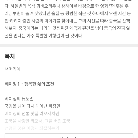
다. 하얼빈의 음식 궈바오러우나 상하이를 배경으로 한 영화 『먼 훗날 우
리』, 루쉰이 즐겨 찾았다던 술집 등 평범한 작은 것 하나에서 오랜 시간 동
안 켜켜이 쌓인 사람의 이야기를 찾아내는 그의 시선을 따라 중국을 산책
해보자. 중국이라는 나라에 덧씌워진 왜곡과 편견을 넘어 중국의 진짜 얼
굴을 만나는 아주 특별한 여행길이 될 것이다.
목차
책머리에
베이징 1ㆍ행복한 삶의 조건
베이징의 뉴노멀
국경을 넘어 다시 태어난 짜장면
베이징의 전통 찻집 라오서차관
조국을 사랑한 라오서, 그를 버린 조국
성공의 꿈은 어떻게 좌절하는가
행복한 삶의 조건은 무엇인가