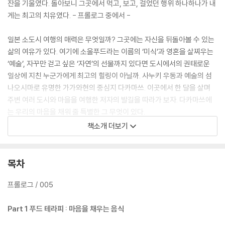
잔을 기울였다. 돌아보니 그곳에서 먹고, 보고, 걸었던 행위 하나하나가 내
게는 최고의 치유였다. - 프롤로그 중에서 -
일본 소도시 여행의 매력은 무엇일까? 그곳에는 자신을 뒤돌아볼 수 있는
삶의 여유가 있다. 여기에 소울푸드라는 이름의 ‘미식’과 영혼을 살찌우는
‘예술’, 자꾸만 걷고 싶은 ‘자연’의 선물까지 있다면 도시에서의 권태로운
일상에 지친 누군가에게 최고의 힐링이 아닐까. 사누키 우동과 예술의 섬
나오시마로 유명한 가가와현의 중심지 다카마쓰. 이곳에서 한 달을 살며
주변 여러 도시와 마을을 여행한 저자의 발길을 따라가 보자. 다카마쓰에
는 우리의 마음을 채워 줄 특별한 그 무엇이 있다.
책소개 더보기
도쿄에서 3년을 산 저자는 여행을 통해 만난 사람들에게서 느림의 미학을
배운다. 다카마쓰에서의 한 달은 힐링 그 자체였으며 치유였다. 저자는 총
세 개로 나뉜 장에서 지역 문화가 집약된 미식(美食)으로 몸과 마음의 허
목차
기를 채우는 ‘푸드 테라피’, 자유로운 예술혼이 담긴 작품을 만나며 감성을
채우는 ‘아트 테라피’, 그리고 자연을 벗 삼아 하염없이 걸으며 내면을 정돈
프롤로그 / 005
하는 ‘워킹 테라피’를 제시한다. 자연에 둘러싸인 공원과 절, 신사를 누비며
도시에서 위축됐던 마음이 한 뼘씩 늘어나는 것을 느낀다. 가가와현에서
Part 1 푸드 테라피 : 마음을 채우는 음식
누린 자유로운 시간은 지금껏 잘 버티며 살아온 저자가 자신에게 주는 선