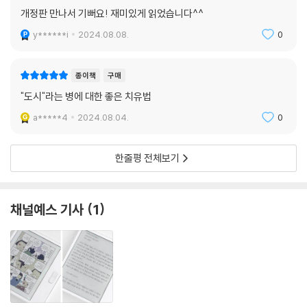
개정판 만나서 기뻐요! 재미있게 읽었습니다^^
도망치듯 떠난 일본에서 후회 없이 대학원 생활도 하고 관심 있는 분야에
y******i
2024.08.08.
0
서 일도 해 보았지만, 다시 그만둔 상태였다. 적어도 박사 학위를 받았거나
이름 있는 기업에서 과장쯤 되어 있을 것이라 기대했던 서른 살, 나는 아무
것도 이룬 것이 없었다. 그러다 돈과 시간에 얽매이지 않은 채 자연과 호흡
종이책
구매
하며 사는 미요코 씨의 모습을 보니 무엇을 위해 그토록 조급하게 살았나
"도시"라는 병에 대한 좋은 치유법
싶은 생각이 들었다. 삶의 방식에는 정답이 없다. 학위도 직장도 결국 나를
a*****4
2024.08.04.
0
과시하고자 하는 수단이었을 뿐이다. 정작 중요한 내면의 행복은 아무에게
도 증명할 필요가 없다는 사실을 잊고 살았다.
--- p.74
한줄평 전체보기
그녀와 함께 오기지마에서 보낸 하루는 기억 속에서 보이지 않는 작은 숲
이 되었다. 다시 도시로 돌아가 고군분투하며 중심이 흔들리고 미래가 불
채널예스 기사
1
안하게 느껴질 때, 언제든지 그 편안한 기억에 기대어 쉬었다 갈 것이다.
--- p.76
작품들은 하나같이 으스대는 기색 없이 관람객이 마음껏 체험하고 사유해
주기를 기다린다. 전문적인 지식이 없어도 괜찮다. 어차피 우리는 모두 한
때 누가 시키지 않아도 벽에 추상화를 그리고, 상상 속 친구와 즉흥 연극을