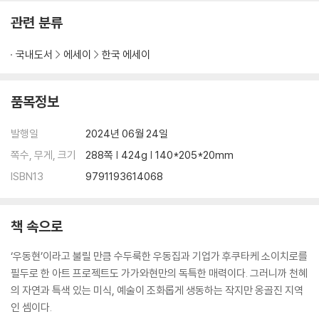
관련 분류
예술의 집을 찾아가는 스탬프 랠리
나오시마 이에 프로젝트 / 128
국내도서
에세이
한국 에세이
살아 움직이는 물방울의 즉흥 예술
데시마 데시마 미술관 / 137
품목정보
Part 3 워킹 테라피 : 자꾸만 걷고 싶은 길
발행일
2024년 06월 24일
옛 영주의 낙원을 걷다
쪽수, 무게, 크기
288쪽 | 424g | 140*205*20mm
다카마쓰 리쓰린공원 / 148
ISBN13
9791193614068
절을 지키는 너구리 수호신
책 속으로
다카마쓰 야시마지 / 160
‘우동현’이라고 불릴 만큼 수두룩한 우동집과 기업가 후쿠타케 소이치로를
빨간 등대와 나이 든 사진사의 추억
필두로 한 아트 프로젝트도 가가와현만의 독특한 매력이다. 그러니까 천혜
다카마쓰 세토시루베 / 168
의 자연과 특색 있는 미식, 예술이 조화롭게 생동하는 작지만 옹골진 지역
인 셈이다.
바다의 신을 향한 1,368개의 계단