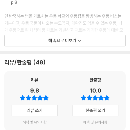
--- p.8
고토히라 고토히라궁 / 175
면 반죽하는 법을 가르치는 우동 학교와 우동집을 탐방하는 우동 버스는
도시와 자연이 만나는 경계
기본이고, 우동 국물이 나오는 수도꼭지, 애완견도 먹을 수 있는 우동, 뇌
만노 국영사누키만노공원 / 186
가 우동으로 된 캐릭터 등 때로는 기발하고 때로는 기괴한 우동에 대한 모
든 것이 있다. ‘우동현’이라는 애칭이 무색하지 않다.
일본의 작은 그리스, 올리브 섬 산책
책 속으로 더보기
--- p.22
쇼도시마 올리브공원 / 196
현란한 테크닉도, 별다른 양념도 없이 흰 면만 덩그러니 올라간 우동 한 그
일 년에 이틀만 건널 수 있는 행복의 다리
리뷰/한줄평
48
릇은 무엇이든 화려하고 자극적인 것을 추구하는 현대 사회에 본질의 중요
미토요 쓰시마신사 / 207
성을 다시금 일깨워 준다.
--- p.24
리뷰
한줄평
추천 여행 코스
9.8
10.0
나는 자루우동이 맛있다는 현지인의 추천을 받아 우동보우를 찾았다. 판에
추천 숙소 / 218
올린 차가운 면을 간장 소스에 찍어 먹는 자루우동은 탱글탱글한 면발을
여행 팁 / 219
고스란히 느낄 수 있는 메뉴다. 냉기를 머금은 면은 눈부실 정도로 희며, 씹
다카마쓰 1박 2일 코스 / 220
리뷰 쓰기
한줄평 쓰기
으면 특유의 밀가루 향을 퍼뜨리며 요동치다, 물결처럼 넘실거리며 목구멍
나오시마 당일치기 코스 / 232
으로 내려간다.
혜택 및 유의사항
혜택 및 유의사항
고토히라 당일치기 코스 / 244
--- p.27
마루가메 당일치기 코스 / 252