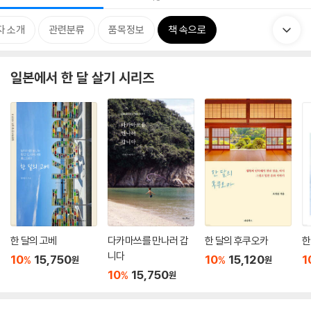
자 소개
관련분류
품목정보
책 속으로
일본에서 한 달 살기 시리즈
한 달의 고베
다카마쓰를 만나러 갑
한 달의 후쿠오카
한
니다
10
15,750
10
15,120
1
%
%
원
원
10
15,750
%
원