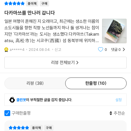
종이책
구매
다카마쓰를 만나러 갑니다
맛집이나 카페를 꽤 좋아하는 내게 단골 가게가 별로 없는 데는 조금 특이
한 이유가 있다. 우선은 사는 곳을 자주 옮기는 탓이고, 결정적으로는 누군
일본 여행이 흔해진 지 오래이고, 최근에는 생소한 이름의
소도시들을 향한 직항 노선들까지 하나 둘 생겨나는 참이
가가 나를 알아보는 일이 낯부끄럽기 때문이다.
지만 '다카마쓰'라는 도시는 생소했다.다카마쓰(Takam
--- p.60
atsu, 高松市)는 시코쿠(西國) 섬 동북부에 위치하는
가가와현 현청소재지로 65만명의 인구가 거주하는 시코
그곳은 빈티지 카페나 술집, 책방 중 무엇으로 불려도 어색하지 않은 모호
a*****4
2024.08.04.
신고
0
댓글
0
쿠에서 가장 규모가 큰 도시이다. 북으로는 세토 내해에
하고 사적인 공간으로, 한적한 골목길, 눈에 띄지 않는 건물 2층에 숨어 있
접해있어 항만이 발달해 있고 남쪽에는 넓은 산악지
리뷰 전체보기
었다. ‘커피와 책과 음악, 나카조라 커피 & 바’라고 적힌 자그마한 간판을
발견하고 들어가지 않을 이유가 없었다.
--- p.61
리뷰
38
한줄평
10
언젠가 일본어에 조금 더 자신이 생기면, 나카조라 문학상에 출품할 글을
써서 카페를 다시 찾고 싶다. 그때는 한 번도 내게 말을 건 적이 없었던 오
클린봇
이 부적절한 글을 감지 중입니다.
설정
카다 씨에게 혹시 나를 기억하냐고 넌지시 물어보고 싶다. 어느 해 여름, 일
주일에 한 번씩 찾아와 커피와 후르츠산도를 먹으며 한국어로 된 책을 읽
구매한줄평
추천순
던 여자를…….
--- p.67
종이책
구매