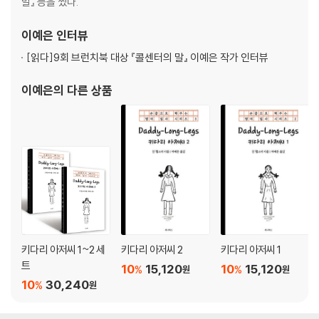
말』 등을 썼다.
동서양의 경계에 선 조각가, 자연을 품다
이예은
인터뷰
다카마쓰 이사무 노구치 정원 미술관 / 080
[읽다]
9회 브런치북 대상 『콜센터의 말』 이예은 작가 인터뷰
문단 대부의 따뜻한 인간애
이예은
의 다른 상품
다카마쓰 기쿠치 간 기념관 / 088
어린이를 위한 예술이라는 놀이터
마루가메 마루가메시 이노쿠마 겐이치로 현대미술관 / 097
일본화와 서양화의 푸르른 만남
사카이데 가가와현립 히가시야마 가이이 세토우치 미술관 / 106
지상보다 아름다운 땅속 미술관
키다리 아저씨 1~2 세
키다리 아저씨 2
키다리 아저씨 1
나오시마 지추 미술관 / 114
트
10
15,120
10
15,120
%
%
원
원
10
30,240
%
원
캔버스를 채우는 여백의 의미
나오시마 이우환 미술관 / 122