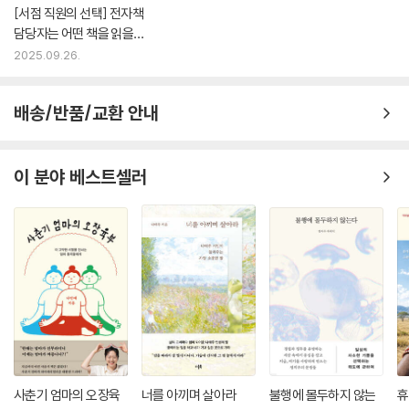
[서점 직원의 선택] 전자책
즐기며, 자연에 대한 호기심으로 넘쳐났던 작은 아티스트였으니까. 그때의
담당자는 어떤 책을 읽을
순수한 감성으로 자유롭게 해석하고 사유하며, 예술이 선사하는 즐거움에
까?
2025.09.26.
흠뻑 빠져보자.
--- p.79
배송/반품/교환 안내
여행자의 눈에는 많은 것이 들어온다. 낯선 장소에서 잔뜩 예민해진 감각
이 일상에서 지나치기 쉬운 존재도 단숨에 포착해 내기 때문이다. 우연에
기댄 사소한 발견은 종종 삶을 풍성하게 하는 새로운 경험을 낳는다. 다카
이 분야 베스트셀러
마쓰 출신의 문학가 기쿠치 간(1888~1948)을 알게 해 준 것도 그런 여
행의 선물 중 하나였다.
--- p.88
하지만 기쿠치 간이 지금까지 다카마쓰에서 존경받는 이유는 단순히 그가
가졌던 직함만이 아닌, 그의 행적에서 드러나는 인간에 대한 뜨거운 애정
덕분이다. 기쿠치 간이 만든 문학상은 천재 소설가이자 일찍 요절한 두 벗
아쿠타가와 류노스케(1892~1927)와 나오키 산주고(1891~1934)를
추모하는 의미를 담고 있으며, 잡지나 협회 활동을 통해 초기 일본 문단을
형성한 것도 후배들에게 더 나은 환경을 물려주기 위함이었다.
사춘기 엄마의 오장육
너를 아끼며 살아라
불행에 몰두하지 않는
휴
--- p.90