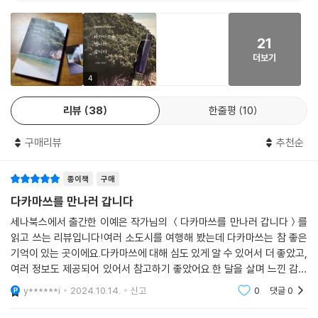
이 설탕을 예쁜 틀에 넣어 사탕처럼 굳힌 것도 똑같이 와산본이라고 부르
에필로그 / 258
21
는데, 우동과 함께 가가와현을 대표하는 음식 중 하나다. 작고 앙증맞은 모
더보기
양새를 자랑하는 와산본은 입에서 톡 깨트리면 눈처럼 녹으며 오묘한 풍미
개정판에 덧붙여
를 선사한다. 씁쓰름한 커피나 차와 함께라면 더욱 환상적이다.
4
메기지마: 아무것도 하지 않아도 좋을 나의 섬에서 / 264
--- p.36
사나기지마: 세상에서 가장 순수한 위로 / 274
리뷰
38
한줄평
10
두 번째 에필로그 / 284
모르고 보면 그저 낯설고 기이한 음식일 수 있지만, 그 안에 담긴 옛사람들
구매리뷰
추천순
의 마음을 알고 나면 정감이 간다. 힘겨운 노동의 굴레 속에서도 특별한 요
리 한 그릇에 살아갈 힘을 얻었던 모습은 지금과 크게 다르지 않다. 신분 제
종이책
구매
도가 남아 있던 시대에 거창한 인생 역전보다는 그저 새로운 한 해도 별 탈
없이 지나가기를 바라며 귀한 재료로 끓였을 안모치조니는 그 시절의 ‘소
다카마쓰를 만나러 갑니다
소하지만 확실한 행복’이었을 것이다.
세나북스에서 출간한 이예은 작가님의 ＜다카마쓰를 만나러 갑니다＞를
--- p.48
읽고 쓰는 리뷰입니다!여러 소도시를 여행해 봤는데 다카마쓰는 참 좋은
기억이 있는 곳이에요.다카마쓰에 대해 심도 있게 알 수 있어서 더 좋았고,
다카마쓰나 마루가메에 있는 이자카야에 들어가면 어디서나 제대로 된 호
여러 정보도 제공되어 있어서 참고하기 좋았어요.한 달을 살며 느낀 감정
네츠키도리를 즐길 수 있고, 그중 원조로 유명한 잇카쿠 입구는 매일 밤 대
들도 오롯이 전달되었어요! 추천합니다~~!!
y******i
2024.10.14.
신고
0
댓글
0
기 행렬이 늘어선다. 소울 푸드의 힘이다.
--- p.56