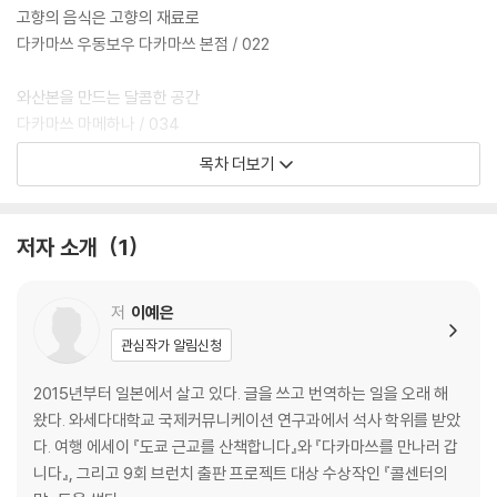
물이자 미래를 향한 응원이다.
고향의 음식은 고향의 재료로
다카마쓰 우동보우 다카마쓰 본점 / 022
스스로 처방한 푸드·아트·워킹 테라피는 저자의 내면을 위로하고 삶을 이
어갈 힘을 불어넣어 주었다. 이 처방은 책을 읽거나 다카마쓰를 여행하는
와산본을 만드는 달콤한 공간
모두에게 유효할 것이다. 실제 여행을 도와주는 여행 팁과 추천 여행 코스
다카마쓰 마메하나 / 034
도 제공된다. 무궁무진한 매력을 지닌 소도시 다카마쓰! 책장을 펼치는 순
목차 더보기
간 페리, 노면전차, 전철로 갈 수 있는 한적한 섬과 푸근한 시골 마을로의
에도 시대 농민의 소확행, 안모치조니
초대가 우리를 기다린다. 여름 빛깔로 찬란하게 빛나던 다카마쓰에서의 한
다카마쓰 부도노키 / 043
달은 가슴 두근거리는 로망 그 자체다.
저자 소개
1
현지인의 소울 푸드 호네츠키도리
2019년에 초판이 출간되었고 2024년에 개정판으로 다시 만나는 『다카
다카마쓰·마루가메 잇카쿠 / 050
마쓰를 만나러 갑니다』에는 여행 정보에 구글 지도와 연동된 QR코드가 추
저
이예은
가되었고 마루가메 추천 코스와 메기지마와 사나기지마 여행기를 다룬 두
커피와 책, 후르츠산도의 시간
관심작가 알림신청
편의 새로운 에세이와 5년 만에 다시 쓰는 에필로그도 수록되어 더 풍성한
다카마쓰 나카조라 / 060
읽을거리와 볼거리를 제공한다.
2015년부터 일본에서 살고 있다. 글을 쓰고 번역하는 일을 오래 해
섬에서 발견한 나만의 리틀 포레스트
왔다. 와세다대학교 국제커뮤니케이션 연구과에서 석사 학위를 받았
오기지마 도리마노우에 / 069
다. 여행 에세이 『도쿄 근교를 산책합니다』와 『다카마쓰를 만나러 갑
니다』, 그리고 9회 브런치 출판 프로젝트 대상 수상작인 『콜센터의
Part 2 아트 테라피 : 소도시에 꽃핀 예술