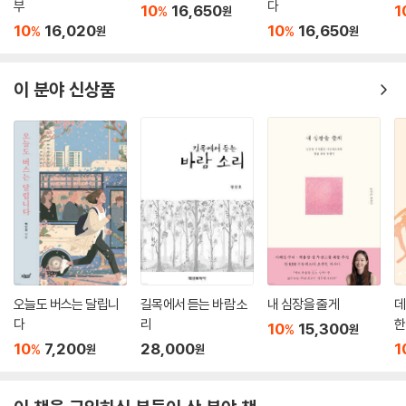
부
다
10
16,650
1
%
원
10
16,020
10
16,650
%
%
원
원
스승이었던 앙리 마티스나 동시대를 산 파블로 피카소의 유명세에는 미치
지 못했을지 몰라도, 마루가메에서 태어나고 자라는 이들에게는 한 단계
이 분야 신상품
높은 문화를 선물하며 누구보다 고귀한 유산을 남겼다. 성공은 ‘세상을 조
금은 더 나은 곳으로 만들어 놓고 떠나는 것’이라고 정의 내린 랄프 월도 에
머슨의 시는 화백을 위한 말이 아닐까. 그가 바란 대로 가가와현에서 태어
난 아이들의 잠재력이 현대 미술을 만나 저마다의 색으로 꽃 피리라 믿는
다.
--- p.104
즉흥적으로 그린 미완성 스케치는 무궁무진한 가능성을 품고 있었으며, 바
다를 그린 작품에는 마음을 정화하는 힘이 있었다. 검은 바위에 부서지는
코발트블루 색 물살, 그리고 모래사장을 덮는 에메랄드그린 빛 파도는 금
오늘도 버스는 달립니
길목에서 듣는 바람 소
내 심장을 줄게
데
방이라도 액자 밖으로 흘러내릴 것만 같았다. 평화로운 청록색의 향연 덕
다
리
한
분인지 동화 속 한 장면을 여행한 기분이 들었다.
10
15,300
%
원
10
7,200
28,000
1
--- p.109
%
원
원
다카마쓰에서 한 달을 지내는 동안에는 고작 대여섯 벌의 옷을 매일 빨아