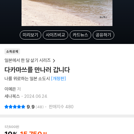
미리보기
사이즈비교
카드뉴스
공유하기
소득공제
일본에서 한 달 살기 시리즈
다카마쓰를 만나러 갑니다
나를 위로하는 일본 소도시
개정판
이예은
저
세나북스
2024.06.24.
9.9
판매지수
480
48
17,500
원