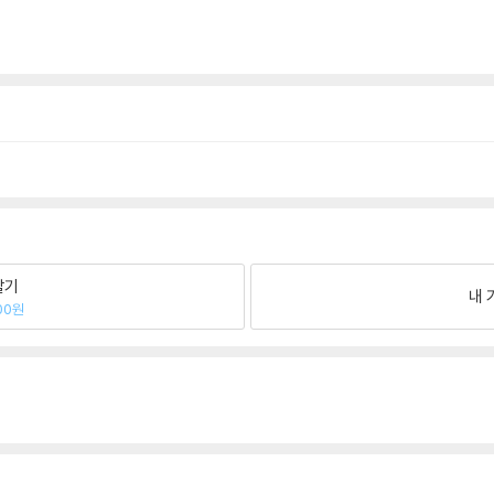
팔기
내 
00원