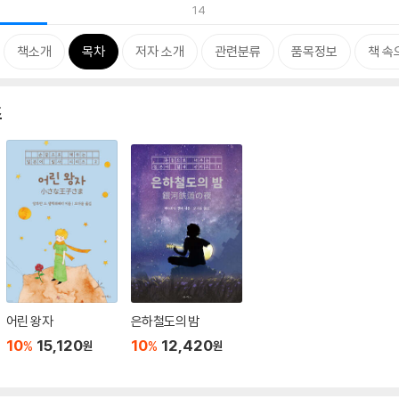
14
책소개
목차
저자 소개
관련분류
품목정보
책 속
즈
어린 왕자
은하철도의 밤
10
15,120
10
12,420
%
%
원
원