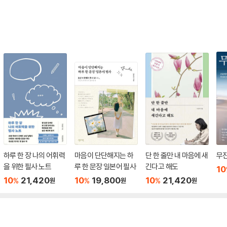
하루 한 장 나의 어휘력
마음이 단단해지는 하
단 한 줄만 내 마음에 새
무
을 위한 필사 노트
루 한 문장 일본어 필사
긴다고 해도
10
10
21,420
10
19,800
10
21,420
%
%
%
원
원
원