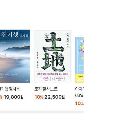
진기행 필사북
토지 필사 노트
아이의 어휘력을 위한
어른의 관
66일 필사 노트
00일 필
19,800
10
22,500
%
%
원
원
10
16,650
10
1
%
%
원