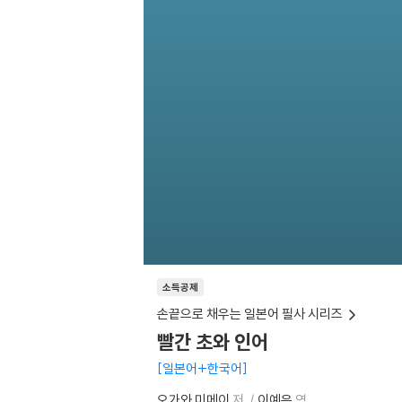
소득공제
손끝으로 채우는 일본어 필사 시리즈
빨간 초와 인어
일본어+한국어
오가와 미메이
저
이예은
역