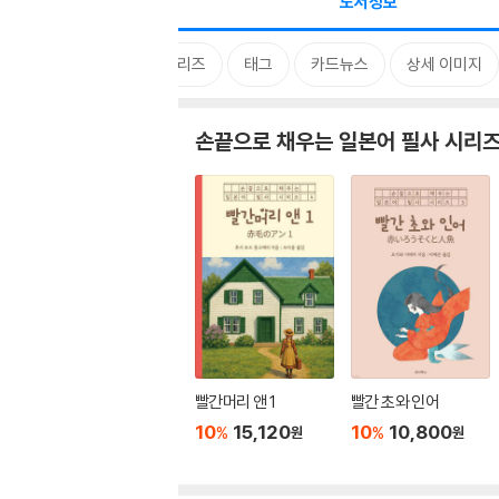
도서정보
시리즈
태그
카드뉴스
상세 이미지
손끝으로 채우는 일본어 필사 시리
빨간머리 앤 1
빨간 초와 인어
10
15,120
10
10,800
%
%
원
원