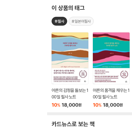
이 상품의 태그
#필사
#일본어필사
어른의 감정을 돌보는 1
어른의 품격을 채우는 1
00일 필사 노트
00일 필사 노트
10
18,000
10
18,000
%
%
원
원
카드뉴스로 보는 책