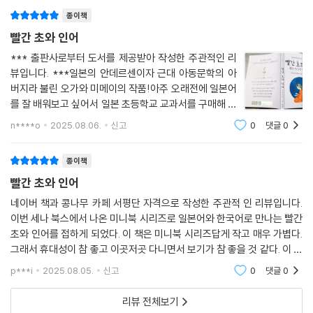
보아도 끝이 없는 무시무시한 파도가 넘실넘실 요동쳤습니다.
종이책
--- p.55
빨간 초와 인어
인어는 여인이었습니다. 그리고 뱃속에 아이를 품고 있었습니다. 우리는
*** 출판사로부터 도서를 제공받아 작성한 주관적인 리
뷰입니다. ***일본의 안데르센이자 근대 아동문학의 아
이미 오랫동안 말벗도 없이 이 쓸쓸한 북쪽의 푸른 바닷속에서 살아왔어.
버지라 불린 오가와 미메이의 작품!아주 오래전에 일본어
--- p.59
를 잘 배워보고 싶어서 일본 초등학교 교과서를 구매해 공
부 해 본 적이 있었어요. 동시 읽는데 그쳤지만 한글자 한
바닷가에 자그마한 마을이 있었습니다. 마을에는 여러 가게가 있었는데,
n****o
2025.08.06.
신고
0
댓글
0
글자 읽던 그때가 가장 공부를 열심히 했던 때였더라구요.
신사가 자리한 산 밑에는 소박한 초를 파는 가게가 있었습니다.
다시 일본어를 공부해야지 하는 마음만 품다
--- p.63
종이책
빨간 초와 인어
할아버지는 할머니가 돌아오기를 기다리고 있었는데, 할머니가 갓난아기
네이버 책과 콩나무 카페 서평단 자격으로 작성한 주관적 인 리뷰입니다.
를 안고 돌아오는 것이었습니다.
이번 세나 북스에서 나온 미니북 시리즈로 일본어와 한국어로 만나는 빨간
--- p.69
초와 인어를 접하게 되었다. 이 책은 미니북 시리즈답게 작고 매우 가볍다.
그래서 휴대성이 참 좋고 이곳저곳 다니면서 보기가 참 좋을 것 같다. 이 책
딸은 빨간 물감으로 하얀 초에 물고기와 조개와 해초 같은 것을, 태어나서
은 일본의 안데르센이라고 불리는 오가와 미메이가 지은 세 편의 이야기이
p***i
2025.08.05.
신고
0
댓글
0
누구에게 배운 적이 없는데도 능숙하게 그렸습니다. 할아버지는 그림을 보
다. 일본의
고 깜짝 놀랐습니다.
리뷰 전체보기
--- p.75