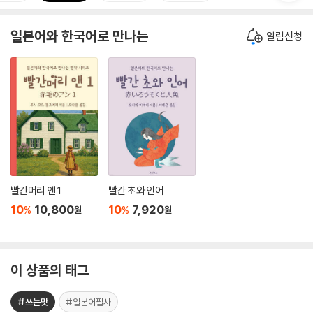
일본어와 한국어로 만나는
알림신청
빨간머리 앤 1
빨간 초와 인어
10
10,800
10
7,920
%
%
원
원
이 상품의 태그
#쓰는맛
#일본어필사