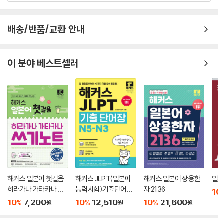
‘근사할 수밖에, 인간이 아니라 인어가 그렸으니’라고 할아버지는 감탄하
배송/반품/교환 안내
며 할머니와 함께 이야기를 나누었습니다.
--- p.77
이 분야 베스트셀러
딸은 지친 채로 가끔은 달빛이 좋은 밤에 창문으로 고개를 내밀고서는 머
나먼 북쪽의 푸르디푸른 바다를 그리움에 눈물지으며 바라보기도 했답니
다.
--- p.83
‘예로부터 인어는 불길한 존재였지요. 늦기 전에 주변에서 떼놓지 않으면,
필시 나쁜 일이 생길 거요’라며 그럴듯하게 일렀습니다.
--- p.85
딸은 다시 앉아서 초에 그림을 그렸습니다. 그러자 이때, 바깥이 소란스러
해커스 일본어 첫걸음
해커스 JLPT(일본어
해커스 일본어 상용한
일
워졌습니다. 일전의 장사꾼이 마침내 그날 밤 딸을 데리러 온 것이었습니
히라가나 가타카나 쓰
능력시험)기출단어장
자 2136
1
다.
기노트
N5-N3
10
7,200
10
12,510
10
21,600
%
%
%
원
원
원
--- p.89