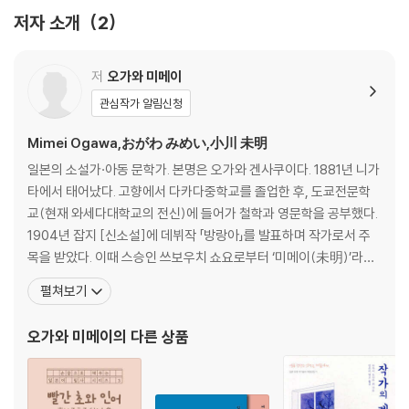
탐색하는 모험이다. 그 신비로운 여정에 이 책이 작은 디딤돌이 되기를 기
저자 소개
2
원한다.
저
오가와 미메이
관심작가 알림신청
Mimei Ogawa,おがわ みめい,小川 未明
일본의 소설가·아동 문학가. 본명은 오가와 겐사쿠이다. 1881년 니가
타에서 태어났다. 고향에서 다카다중학교를 졸업한 후, 도쿄전문학
교(현재 와세다대학교의 전신)에 들어가 철학과 영문학을 공부했다.
1904년 잡지 [신소설]에 데뷔작 「방랑아」를 발표하며 작가로서 주
목을 받았다. 이때 스승인 쓰보우치 쇼요로부터 ‘미메이(未明)’라는
호를 받았다. 대학 졸업 후 와세다문학사의 편집자로 일하며 많은 작
펼쳐보기
품을 썼다. 1925년 ‘와세다 동화 모임’을 만들고, 1926년 [도쿄일일
신문]에 ‘앞으로는 동화 작가로만’ 활동하겠다고 선언한 후로 동화 창
오가와 미메이
의 다른 상품
작에 전념했다. 1946년 일본 아동 문학