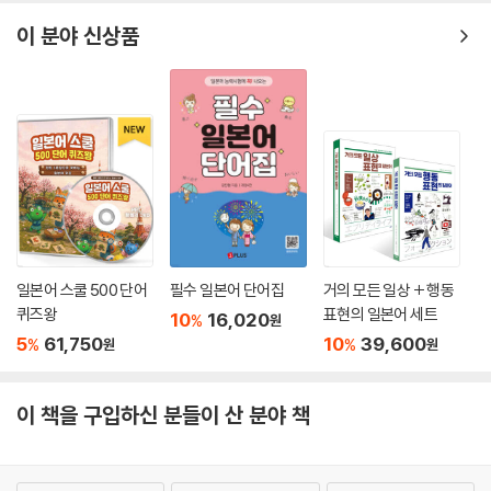
재촉하는 통에 손에 들고 있던 초에 그림을 그릴 수 없게 되자, 딸은 초를
이 분야 신상품
전부 빨갛게 칠해 버렸습니다. 딸은 자신의 슬픈 추억을 기리는 빨간 초를
두세 개 남기고서 떠나고 말았답니다.
--- p.91
밤이 밝자 먼바다의 새까맣고 으스스한 풍경이 펼쳐졌습니다. 그날 밤 난
파한 배는 셀 수 없을 정도였습니다.
--- p.97
캄캄하고 별도 보이지 않는 비 내리는 밤에 파도 위에서 빨간 촛불이 떠돌
일본어 스쿨 500 단어
필수 일본어 단어집
거의 모든 일상 + 행동
다 점점 높이 솟더니, 산 위 신사를 향해 아른아른 흔들리며 가는 것을 본
퀴즈왕
표현의 일본어 세트
사람이 있습니다.
10
16,020
%
원
5
61,750
10
39,600
%
%
원
원
--- p.101
이 책을 구입하신 분들이 산 분야 책