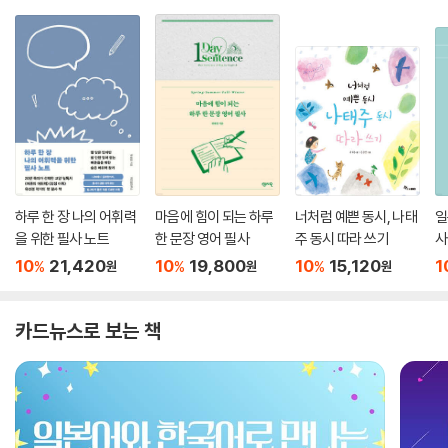
하루 한 장 나의 어휘력
마음에 힘이 되는 하루
너처럼 예쁜 동시, 나태
일
을 위한 필사 노트
한 문장 영어 필사
주 동시 따라 쓰기
사
10
21,420
10
19,800
10
15,120
1
%
%
%
원
원
원
카드뉴스로 보는 책