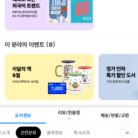
이 분야의 이벤트
8
리뷰/한줄평
도서정보
배송/반품/교환
3
 소개
관련분류
품목정보
책 속으로