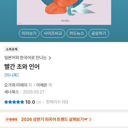
미리보기
사이즈비교
카드뉴스
공유하기
소득공제
일본어와 한국어로 만나는
빨간 초와 인어
미니북
오가와 미메이
저
이예은
역
세나북스
2025.05.27.
10.0
판매지수
192
3
2026 상반기 외국어 트렌드 살펴보기☞
구매혜택