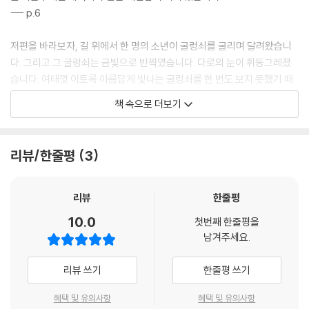
--- p.6
저편을 바라보자, 길 위에서 한 명의 소년이 굴렁쇠를 굴리며 달려왔습니
다. 그리고 그 굴렁쇠는 금빛으로 반짝였습니다. 다로의 눈이 휘둥그레졌
습니다. 여태껏 이토록 아름답게 빛나는 굴렁쇠를 한 번도 보지 못했기 때
문입니다.
책 속으로 더보기
--- p.17
‘도대체 누굴까?’ 다로는 의아하기 짝이 없었습니다. 지금까지 한 번도 본
리뷰/한줄평
3
적 없는 소년인데, 왠지 모르게 가장 친한 친구처럼 느껴졌기 때문입니다.
--- p.21
리뷰
한줄평
다로는 소년과 친구가 되어 소년으로부터 금 굴렁쇠를 하나 나눠 받은 다
10.0
첫번째 한줄평을
음, 함께 길 위를 하염없이 달려가는 꿈을 꾸었습니다.
남겨주세요.
--- p.23
리뷰 쓰기
한줄평 쓰기
어느 날, 모두로부터 혹독히 시달리던 축구공은 거의 참을 수 없는 지경에
이르렀습니다. 그리고 허구한 날 이렇게 지독히 시달릴 바에야 가죽이 찢
혜택 및 유의사항
혜택 및 유의사항