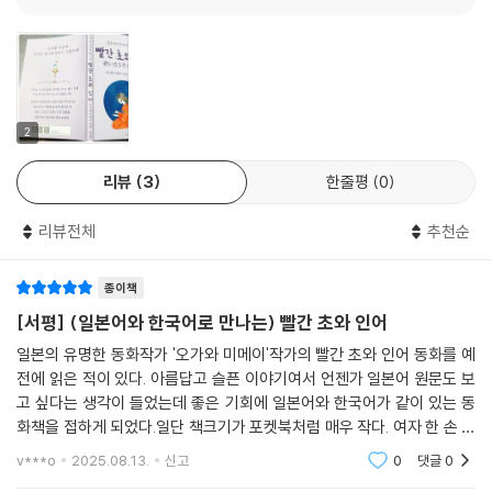
어져 얼른 쓸모없어져 버리고 싶다고까지 생각했습니다.
--- p.29
나뭇가지 그늘에서 움츠리고 있는 축구공을 하늘 위에서 구름이 지그시 내
려다보고 있었습니다. 왜냐하면 구름은 아이들로부터 괴롭힘 당하는 공을
가엾이 여겼기 때문입니다.
2
--- p.33
리뷰
3
한줄평
0
축구공이 보이지 않게 된 후부터 아이들은 정말이지 쓸쓸해 보였습니다.
리뷰전체
추천순
광장에 모여도 지금까지 그랬던 것처럼 꺅꺅 소리 지르며 노는 일도 없어
졌습니다.
종이책
--- p.39
[서평] (일본어와 한국어로 만나는) 빨간 초와 인어
공은 역시 아이들과 어울리던 때가 그리웠습니다. 그리고 외톨이가 되어
일본의 유명한 동화작가 '오가와 미메이'작가의 빨간 초와 인어 동화를 예
머지않아 모두로부터 잊혀 버린다고 생각하니, 더 이상 가만히 있을 수 없
전에 읽은 적이 있다. 아름답고 슬픈 이야기여서 언젠가 일본어 원문도 보
었습니다.
고 싶다는 생각이 들었는데 좋은 기회에 일본어와 한국어가 같이 있는 동
--- p.43
화책을 접하게 되었다.일단 책크기가 포켓북처럼 매우 작다. 여자 한 손 정
도로 작은 크기라서 작은 핸드백에 넣고 틈틈히 읽어도 좋을만큼 휴대성이
v***o
2025.08.13.
신고
0
댓글
0
좋다. 이 책에
구름 사이로 새어 나온 달빛이 파도 위를 쓸쓸히 비추었습니다. 어느 쪽을