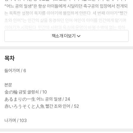
“어느 공의 일생”은 항상 아이들에게 시달리던 축구공의 입장에서 전개되
는 독특한 설정이 독자를 이야기에 몰입하게 만든다. 세 번째 이야기“빨간
초와 인어”는 인간의 삶을 동경하던 인어 여인이 아이를 인간에게 맡기며
이야기가 시작된다. 인간의 사랑과 욕심에 운명이 바뀔 수밖에 없는 착하
고 가련한 인어 소녀의 이야기가 신비로움과 슬픔 그리고 깊은 감동을 준
책소개 더보기
다.
성인이 되어 시작한 일본어는 유학과 취업, 자격증 취득 등을 목적으로 한
목차
어렵고 딱딱한 어휘와 문법에 치중하기 쉽다. 반면에 비교적 나이 어린 독
자를 대상으로 쓰인 동화에는 너무 기초적이라서 오히려 놓치기 쉬운 생활
들어가며 / 6
용어가 많다. 일본에서 어린 시절을 보내지 않았다면 감각을 익히기 어려
운 의성어와 의태어도 자주 등장한다. 대화 참여자의 관계에 따라 달라지
본문
는 말투도 동화에서 얻을 수 있는 귀중한 정보다. 나아가 동화 특유의 리듬
金の輪 금빛 굴렁쇠 / 10
감과 반복되는 어휘와 문장 구조는 일본어 학습에 도움이 된다. 오가와 미
あるまりの一生 어느 공의 일생 / 24
메이의 동화는 일본어 공부와 일본어로 된 책을 읽기 위한 좋은 출발점이
赤いろうそくと人魚 빨간 초와 인어 / 52
될 것이다.
나가며 / 103
외국어 공부는 흥미진진한 한 세계의 문을 여는 도전이자 새로운 자아를