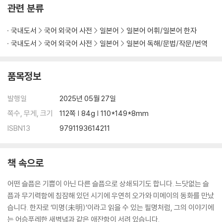
관련 분류
국내도서
국어 외국어 사전
일본어
일본어 어휘/일본어 한자
국내도서
국어 외국어 사전
일본어
일본어 독해/문법/작문/번역
품목정보
발행일
2025년 05월 27일
쪽수, 무게, 크기
112쪽 | 84g | 110*149*8mm
ISBN13
9791193614211
책 속으로
어떤 슬픔은 기쁨이 아닌 다른 슬픔으로 상쇄되기도 합니다. 느닷없는 슬
픔과 무기력함에 침잠해 있던 시기에 우연히 오가와 미메이의 동화를 만났
습니다. 한자로 ‘미명(未明)’이라고 읽을 수 있는 필명처럼, 그의 이야기에
는 어슴푸레한 새벽녘과 같은 애잔함이 서려 있습니다.