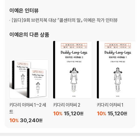
이예은
인터뷰
[읽다]
9회 브런치북 대상 『콜센터의 말』 이예은 작가 인터뷰
이예은
의 다른 상품
키다리 아저씨 1~2 세
키다리 아저씨 2
키다리 아저씨 1
트
10
15,120
10
15,120
%
%
원
원
10
30,240
%
원