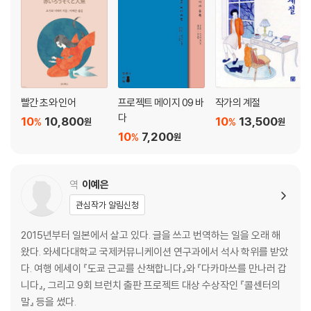
빨간 초와 인어
프로젝트 메이지 09 바
작가의 계절
다
10
10,800
10
13,500
%
%
원
원
10
7,200
%
원
역
이예은
관심작가 알림신청
2015년부터 일본에서 살고 있다. 글을 쓰고 번역하는 일을 오래 해
왔다. 와세다대학교 국제커뮤니케이션 연구과에서 석사 학위를 받았
다. 여행 에세이 『도쿄 근교를 산책합니다』와 『다카마쓰를 만나러 갑
니다』, 그리고 9회 브런치 출판 프로젝트 대상 수상작인 『콜센터의
말』 등을 썼다.