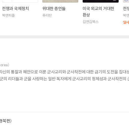
전쟁과 국제정치
위대한 증언들
미국 외교의 거대한
전
환상
북앤피플
퓨리탄
북
김앤김북스
일
orea)
 자신의 통찰과 혜안으로 이룬 군사교리와 군사작전에 대한 금기의 도전을 집대성
은 군의 리더들과 군을 사랑하는 일반 독자에게 군사교리의 정체성과 군사작전의 
경북편)