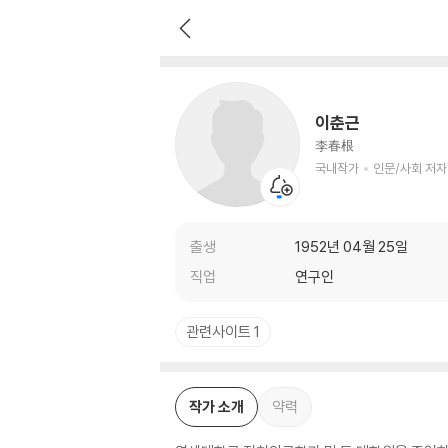
이춘근
국내작가
인문/사회 저자
이춘근
李春根
국내작가
인문/사회 저자
출생
1952년 04월 25일
직업
연구인
관련사이트 1
작가 소개
약력