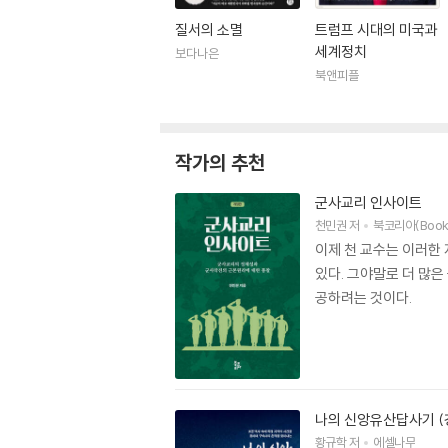
질서의 소멸
트럼프 시대의 미국과
세계정치
보다나은
북앤피플
작가의 추천
군사교리 인사이트
천민권
저
북코리아(Book
이제 천 교수는 이러한
있다. 그야말로 더 많
공하려는 것이다.
나의 신앙유산답사기 (
황규학
저
에셀나무