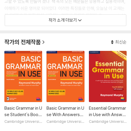
고할 수 있도록 만들어 졌다. 책 속의 모든 예문들은 유용하고 실용적이며,
이해하기 쉬운 영어로 되어있다. 이러한 특징들로 인해, 오늘날 이 교재는
전세계적으로 가장 많이 사용되는 영문법 교재가 되었다. Grammar in U
작가 소개 더보기
se로 공부하는 사람은 누구나 영문법은 물론 전반적인 영어 실력이 크게
향상됨을 경험할 수 있을 것이다.
작가의 전체작품
최신순
Basic Grammar in U
Basic Grammar in U
Essential Grammar
se Student's Book
se With Answers,
in Use with Answer
with Answers and I
4/E
s
Cambridge Universit
Cambridge Universit
Cambridge Universit
y Press
y Press
y Press
nteractive eBook,