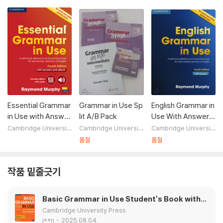
4/E
Essential Grammar
Grammar in Use Sp
English Grammar in
in Use with Answer
lit A/B Pack
Use With Answers,
s and Interactive e
4/E
Cambridge Universit
Cambridge Universit
Cambridge Universit
y Press
y Press
y Press
Book, 4/E
품절
품절
작품 밑줄긋기
Basic Grammar in Use Student's Book with
Answers and Interactive eBook, 4/E
Cambridge University Press
j**n
2025.08.04.